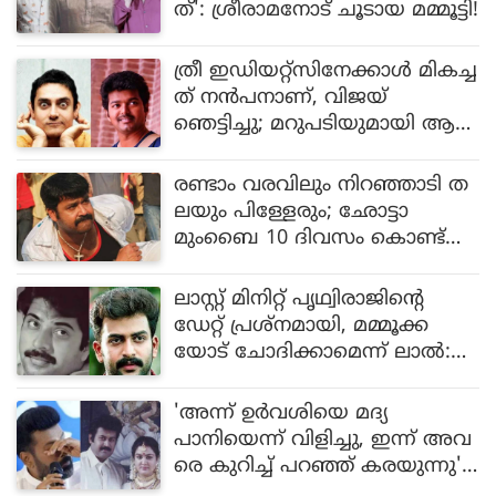
ത്': ശ്രീരാമനോട് ചൂടായ മമ്മൂട്ടി!
ത്രീ ഇഡിയറ്റ്സിനേക്കാൾ മികച്ച
ത് നൻപനാണ്, വിജയ്
ഞെട്ടിച്ചു; മറുപടിയുമായി ആ
മിർ ഖാൻ ആരാധകർ
രണ്ടാം വരവിലും നിറഞ്ഞാടി ത
ലയും പിള്ളേരും; ഛോട്ടാ
മുംബൈ 10 ദിവസം കൊണ്ട്
നേടിയത്...
ലാസ്റ്റ് മിനിറ്റ് പൃഥ്വിരാജിന്റെ
ഡേറ്റ് പ്രശ്നമായി, മമ്മൂക്ക
യോട് ചോദിക്കാമെന്ന് ലാൽ:
അങ്ങനെയാണ് ആ സിനിമ ഉ
ണ്ടായത്
'അന്ന് ഉർവശിയെ മദ്യ
പാനിയെന്ന് വിളിച്ചു, ഇന്ന് അവ
രെ കുറിച്ച് പറഞ്ഞ് കരയുന്നു':
മനോജ് കെ ജയന്റേത് മാർക്ക