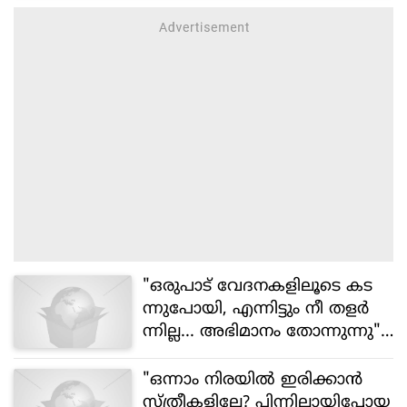
"ഒരുപാട് വേദനകളിലൂടെ കട
ന്നുപോയി, എന്നിട്ടും നീ തളർ
ന്നില്ല... അഭിമാനം തോന്നുന്നു";
വൈകാരിക കുറിപ്പുമായി റ
ഹ്മാൻ
"ഒന്നാം നിരയിൽ ഇരിക്കാൻ
സ്ത്രീകളില്ലേ? പിന്നിലായിപ്പോയ