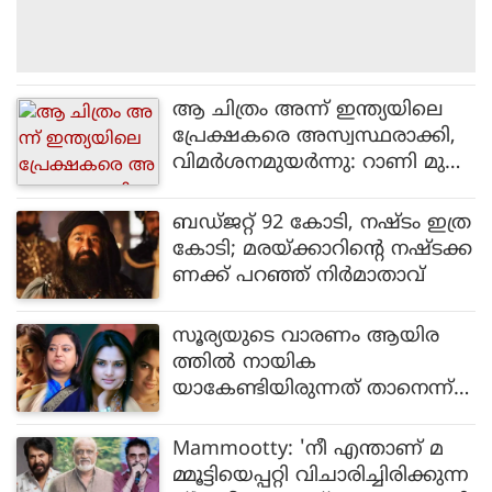
ആ ചിത്രം അന്ന് ഇന്ത്യയിലെ
പ്രേക്ഷകരെ അസ്വസ്ഥരാക്കി,
വിമർശനമുയർന്നു: റാണി മുഖ
ർജി
ബഡ്ജറ്റ് 92 കോടി, നഷ്ടം ഇത്ര
കോടി; മരയ്ക്കാറിന്റെ നഷ്ടക്ക
ണക്ക് പറഞ്ഞ് നിർമാതാവ്
സൂര്യയുടെ വാരണം ആയിര
ത്തിൽ നായിക
യാകേണ്ടിയിരുന്നത് താനെന്ന്
മോഹിനി
Mammootty: 'നീ എന്താണ് മ
മ്മൂട്ടിയെപ്പറ്റി വിചാരിച്ചിരിക്കുന്ന