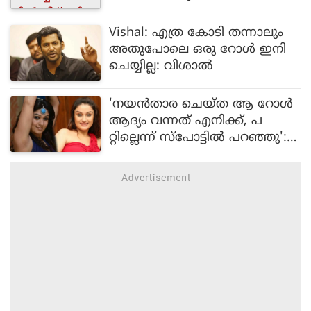
Vishal: എത്ര കോടി തന്നാലും
അതുപോലെ ഒരു റോൾ ഇനി
ചെയ്യില്ല: വിശാൽ
'നയൻതാര ചെയ്ത ആ റോൾ
ആദ്യം വന്നത് എനിക്ക്, പ
റ്റില്ലെന്ന് സ്പോട്ടിൽ പറഞ്ഞു':
സോണി അഗർവാൾ