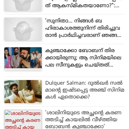
ത് ആകസ്മികതയാണോ?":
വിമർശനവുമായി അഹാന
'സുനിതാ... നിങ്ങൾ ബ​
ഹിരാകാശത്തുനിന്ന് തിരിച്ചുവ
രാൻ പ്രാർഥിച്ചവരാണ് ഞങ്ങൾ,
നേരെ ഇവിടെ വന്നിറങ്ങുമെന്ന്
കരുതിയില്ല"- പ്രകാശ് രാജ്
കുഞ്ചാക്കോ ബോബന് തിര
ക്കായിരുന്നു; ആ സിനിമയിലെ
പല സീനുകളും ചെയ്തത്
ഞാൻ: വെളിപ്പെടുത്തി സുനിൽ
രാജ്
Dulquer Salman: ദുൽഖർ സൽ
മാന്റെ ഇഷ്ടപ്പെട്ട അഞ്ച് സിനിമ
കൾ ഏതൊക്കെ?
'ശാലിനിയുടെ അച്ഛന്റെ കരണ
ത്തടിച്ച് കായലിൽ വീഴ്ത്തിയ
ബോബന്‍ കുഞ്ചാക്കോ'