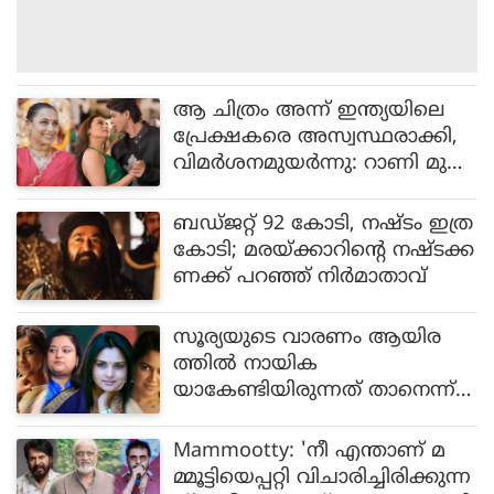
ആ ചിത്രം അന്ന് ഇന്ത്യയിലെ
പ്രേക്ഷകരെ അസ്വസ്ഥരാക്കി,
വിമർശനമുയർന്നു: റാണി മുഖ
ർജി
ബഡ്ജറ്റ് 92 കോടി, നഷ്ടം ഇത്ര
കോടി; മരയ്ക്കാറിന്റെ നഷ്ടക്ക
ണക്ക് പറഞ്ഞ് നിർമാതാവ്
സൂര്യയുടെ വാരണം ആയിര
ത്തിൽ നായിക
യാകേണ്ടിയിരുന്നത് താനെന്ന്
മോഹിനി
Mammootty: 'നീ എന്താണ് മ
മ്മൂട്ടിയെപ്പറ്റി വിചാരിച്ചിരിക്കുന്ന