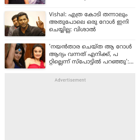
Vishal: എത്ര കോടി തന്നാലും
അതുപോലെ ഒരു റോൾ ഇനി
ചെയ്യില്ല: വിശാൽ
'നയൻതാര ചെയ്ത ആ റോൾ
ആദ്യം വന്നത് എനിക്ക്, പ
റ്റില്ലെന്ന് സ്പോട്ടിൽ പറഞ്ഞു':
സോണി അഗർവാൾ