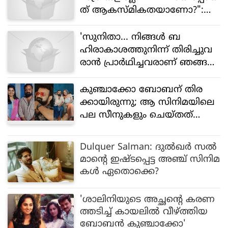
ത് ആകസ്മികതയാണോ?":
വിമർശനവുമായി അഹാന
'സുനിതാ... നിങ്ങൾ ബ​
ഹിരാകാശത്തുനിന്ന് തിരിച്ചുവ
രാൻ പ്രാർഥിച്ചവരാണ് ഞങ്ങൾ,
നേരെ ഇവിടെ വന്നിറങ്ങുമെന്ന്
കരുതിയില്ല"- പ്രകാശ് രാജ്
കുഞ്ചാക്കോ ബോബന് തിര
ക്കായിരുന്നു; ആ സിനിമയിലെ
പല സീനുകളും ചെയ്തത്
ഞാൻ: വെളിപ്പെടുത്തി സുനിൽ
രാജ്
Dulquer Salman: ദുൽഖർ സൽ
മാന്റെ ഇഷ്ടപ്പെട്ട അഞ്ച് സിനിമ
കൾ ഏതൊക്കെ?
'ശാലിനിയുടെ അച്ഛന്റെ കരണ
ത്തടിച്ച് കായലിൽ വീഴ്ത്തിയ
ബോബന്‍ കുഞ്ചാക്കോ'