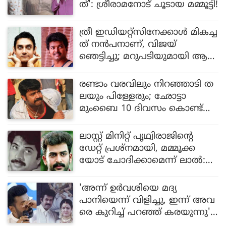
ത്': ശ്രീരാമനോട് ചൂടായ മമ്മൂട്ടി!
ത്രീ ഇഡിയറ്റ്സിനേക്കാൾ മികച്ച
ത് നൻപനാണ്, വിജയ്
ഞെട്ടിച്ചു; മറുപടിയുമായി ആ
മിർ ഖാൻ ആരാധകർ
രണ്ടാം വരവിലും നിറഞ്ഞാടി ത
ലയും പിള്ളേരും; ഛോട്ടാ
മുംബൈ 10 ദിവസം കൊണ്ട്
നേടിയത്...
ലാസ്റ്റ് മിനിറ്റ് പൃഥ്വിരാജിന്റെ
ഡേറ്റ് പ്രശ്നമായി, മമ്മൂക്ക
യോട് ചോദിക്കാമെന്ന് ലാൽ:
അങ്ങനെയാണ് ആ സിനിമ ഉ
ണ്ടായത്
'അന്ന് ഉർവശിയെ മദ്യ
പാനിയെന്ന് വിളിച്ചു, ഇന്ന് അവ
രെ കുറിച്ച് പറഞ്ഞ് കരയുന്നു':
മനോജ് കെ ജയന്റേത് മാർക്ക