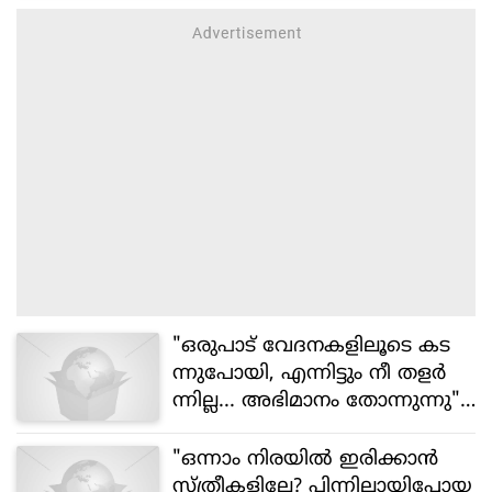
"ഒരുപാട് വേദനകളിലൂടെ കട
ന്നുപോയി, എന്നിട്ടും നീ തളർ
ന്നില്ല... അഭിമാനം തോന്നുന്നു";
വൈകാരിക കുറിപ്പുമായി റ
ഹ്മാൻ
"ഒന്നാം നിരയിൽ ഇരിക്കാൻ
സ്ത്രീകളില്ലേ? പിന്നിലായിപ്പോയ