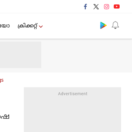
Follow us
ിയോ
ക്രിക്കറ്റ്‌
gs
േഷ