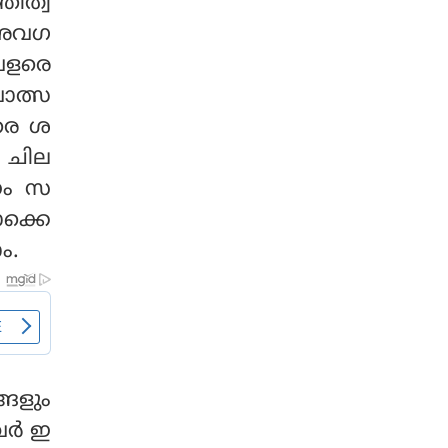
തിത്വ
 അവഗ
 വളരെ
വാത്സ
ളരെ ശ
, ചില
രണം സ
ക്കെ
ം.
്ങളും
ര്‍ ഇ