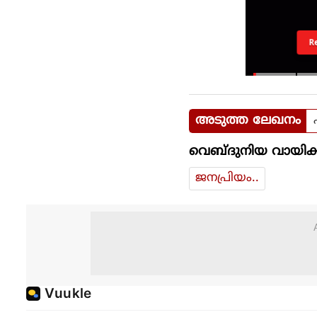
R
അടുത്ത ലേഖനം
വെബ്ദുനിയ വായിക്
ജനപ്രിയം..