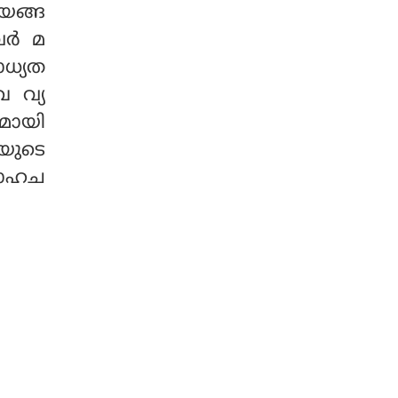
ായങ്ങ
്‍ മ
ാധ്യത
ഖ വ്യ
തമായി
നയുടെ
 സാഹച