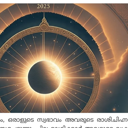
രം, ഒരാളുടെ സ്വഭാവം അവരുടെ രാശിചിഹ്