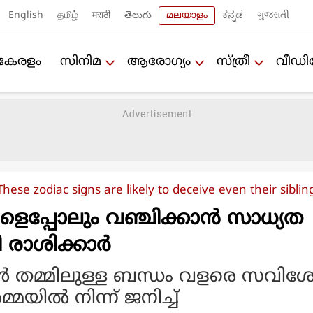
English
தமிழ்
मराठी
తెలుగు
മലയാളം
ಕನ್ನಡ
ગુજરાતી
കേരളം
സിനിമ
ആരോഗ്യം
സ്ത്രീ
വീഡ
These zodiac signs are likely to deceive even their siblin
പ്പോലും വഞ്ചിക്കാന്‍ സാധ്യത
രാശിക്കാര്‍
‍ തമ്മിലുള്ള ബന്ധം വളരെ സവിശ
യില്‍ നിന്ന് ജനിച്ച്