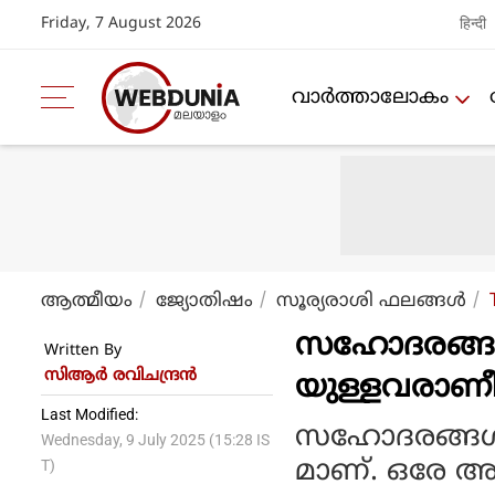
Friday, 7 August 2026
हिन्दी
വാര്‍ത്താലോകം
ആത്മീയം
ജ്യോതിഷം
സൂര്യരാശി ഫലങ്ങള്‍
സഹോദരങ്ങളെ
Written By
സിആര്‍ രവിചന്ദ്രന്‍
യുള്ളവരാണീ 
Last Modified:
സഹോദരങ്ങള്
Wednesday, 9 July 2025 (15:28 IS
മാണ്. ഒരേ അമ്മ
T)