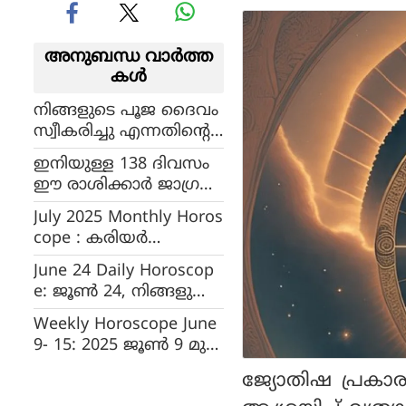
അനുബന്ധ വാര്‍ത്ത
കള്‍
നിങ്ങളുടെ പൂജ ദൈവം
സ്വീകരിച്ചു എന്നതിന്റെ
അടയാളങ്ങള്‍
ഇനിയുള്ള 138 ദിവസം
ഈ രാശിക്കാര്‍ ജാഗ്രത
പാലിക്കണം
July 2025 Monthly Horos
cope : കരിയർ
മുന്നേറുമോ?, ധനനഷ്ട
June 24 Daily Horoscop
മോ?, നിങ്ങളുടെ
e: ജൂൺ 24, നിങ്ങളുടെ
ജൂലൈ മാസം എങ്ങ
ദിവസം എങ്ങനെ?
നെ, മാസഫലം അ
Weekly Horoscope June
രാശിഫലം അറിയാം
റിയാം
9- 15: 2025 ജൂൺ 9 മുത
ൽ 15 വരെ നിങ്ങളുടെ
ജ്യോതിഷ പ്രകാ
സമ്പൂർണ വാരഫലം