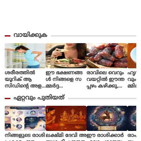
വായിക്കുക
ശരീരത്തില്‍
ഈ ഭക്ഷണങ്ങ
രാവിലെ വെറും
ഹൃദയ
യൂറിക് ആ
ള്‍ നിങ്ങളെ സ
വയറ്റില്‍ ഈന്ത
വും മ
സിഡിന്റെ അള
മ്മര്‍ദ്ദ
പ്പഴം കഴിക്കു,
മ്മി
വ് കൂടുത
ത്തിലാക്കും!
ഗുണങ്ങള്‍ നിര
തിശ
ഏറ്റവും പുതിയത്
ലാണോ, ഈ ഭ
വധി
ബന്
ക്ഷണങ്ങള്‍ ക
ഴിക്കരുത്
നിങ്ങളുടെ രാശി
ലക്ഷ്മി ദേവി അ
ഈ രാശിക്കാര്‍
രാഹ