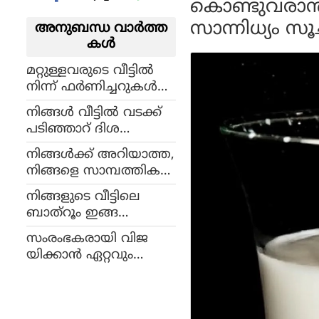
കൊണ്ടുവരാന്
സാന്നിധ്യം സൂ
അനുബന്ധ വാര്‍ത്ത
കള്‍
മറ്റുള്ളവരുടെ വീട്ടില്‍
നിന്ന് ഫര്‍ണിച്ചറുകള്‍
നിങ്ങളുടെ വീട്ടില്‍
നിങ്ങള്‍ വീട്ടില്‍ വടക്ക്
കൊണ്ടുവരരുത്!
പടിഞ്ഞാറ് ദിശ
വാസ്തു പറയുന്നത് ഇ
യിലാണോ കാര്‍ പാര്‍ക്ക്
താണ്
നിങ്ങള്‍ക്ക് അറിയാത്ത,
ചെയ്യുന്നത്; ഇക്കാര്യങ്ങ
നിങ്ങളെ സാമ്പത്തിക
ള്‍ അറിയണം
മായി തകര്‍ക്കുന്ന
നിങ്ങളുടെ വീട്ടിലെ
വാസ്തു ദോഷങ്ങള്‍
ബാത്‌റൂം ഇങ്ങ
നെയാണോ? വാസ്തു പ
സംരംഭകരായി വിജ
റയുന്നത് എന്താണെന്ന്
യിക്കാന്‍ ഏറ്റവും
നോക്കാം
കൂടുതല്‍ സാധ്യതയുള്ള
രാശിക്കാര്‍