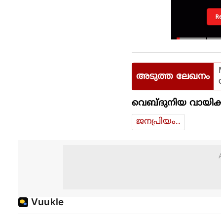
R
അടുത്ത ലേഖനം
വെബ്ദുനിയ വായിക്
ജനപ്രിയം..