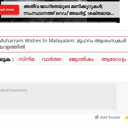
അതീവ ജാഗ്രതയുടെ മണിക്കൂറുകൾ;
ead more
സംസ്ഥാനത്ത് റെഡ് അലർട്ട്, ശക്തമായ
കാറ്റിനും സാധ്യത
Muharram Wishes In Malayalam: മുഹറം ആശംസകൾ
യാളത്തിൽ
കുക :
സിനിമ
വാര്‍ത്ത
ജ്യോതിഷം
ആരോഗ്യം