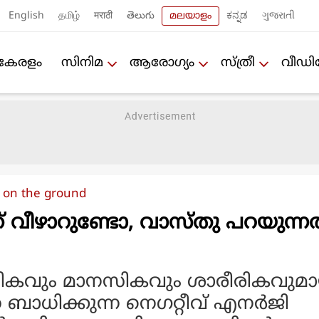
English
தமிழ்
मराठी
తెలుగు
മലയാളം
ಕನ್ನಡ
ગુજરાતી
കേരളം
സിനിമ
ആരോഗ്യം
സ്ത്രീ
വീഡ
l on the ground
ത് വീഴാറുണ്ടോ, വാസ്തു പറയുന്ന
തികവും മാനസികവും ശാരീരികവുമ
ാധിക്കുന്ന നെഗറ്റീവ് എനര്‍ജി