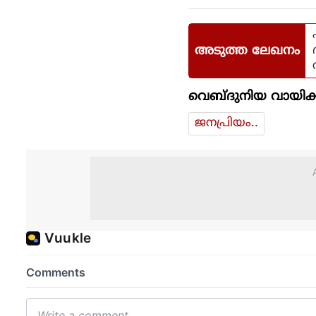
അടുത്ത ലേഖനം
വെബ്ദുനിയ വായിക്
ജനപ്രിയം..