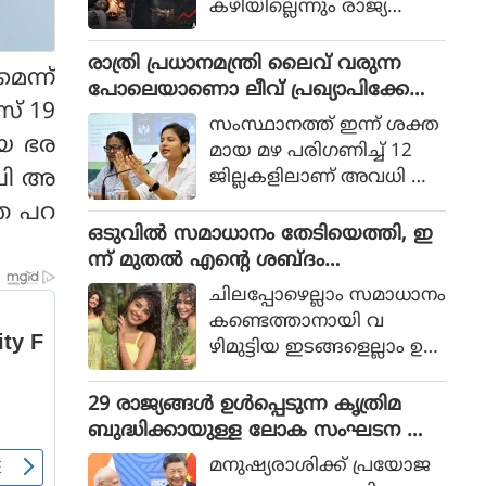
കഴിയില്ലെന്നും രാജ്യത്തെ
ആഭ്യന്തര മന്ത്രി
മൊഹ്സിന്‍ നഖ്വി
രാത്രി പ്രധാനമന്ത്രി ലൈവ് വരുന്ന
െന്ന്
വ്യാഴാഴ്ച പറഞ്ഞു. കര
പോലെയാണൊ ലീവ് പ്രഖ്യാപിക്കേണ്ട
സ് 19
സേനാ മേധാവി ഫീല്‍ഡ്
ത്, എറണാകുളം ജില്ലാ കളക്ടർ
സംസ്ഥാനത്ത് ഇന്ന് ശക്ത
മാര്‍ഷല്‍ സയ്യിദ് അസിം
ക്കെതിരെ വിമർശനം
ിയ ഭര
മായ മഴ പരിഗണിച്ച് 12
മുനീറിന്റെ അടുത്ത
െപി അ
ജില്ലകളിലാണ് അവധി പ്ര
യാളായി അറിയപ്പെടുന്ന ന
ഖ്യാപിച്ചത്.
്ത പറ
ഖ്വി പാകിസ്ഥാന്റെ
ഒടുവില്‍ സമാധാനം തേടിയെത്തി, ഇ
കോക്രോച്ചുകള്‍ ഒ
ന്ന് മുതല്‍ എന്റെ ശബ്ദം
ന്നിച്ചാല്‍ രാജ്യത്തെ മ
തിരെഞ്ഞെടുക്കുന്നു, പോസ്റ്റുമായി
റിച്ചിടാന്‍ കഴിയുമെന്ന് പറ
ചിലപ്പോഴെല്ലാം സമാധാനം
അനുപമ പരമേശ്വരന്‍, ഒരു ബ്രെയ്ക്ക
ഞ്ഞു.
കണ്ടെത്താനായി വ
പ്പ് മണക്കുന്നുവെന്ന് സോഷ്യല്‍
ഴിമുട്ടിയ ഇടങ്ങളെല്ലാം ഉ
മീഡിയ
പേക്ഷിക്കേണ്ടതായി വ
രും.
29 രാജ്യങ്ങള്‍ ഉള്‍പ്പെടുന്ന കൃത്രിമ
ബുദ്ധിക്കായുള്ള ലോക സംഘടന ആ
രംഭിച്ച് ചൈന; ഇന്ത്യ ഇല്ല
മനുഷ്യരാശിക്ക് പ്രയോജ