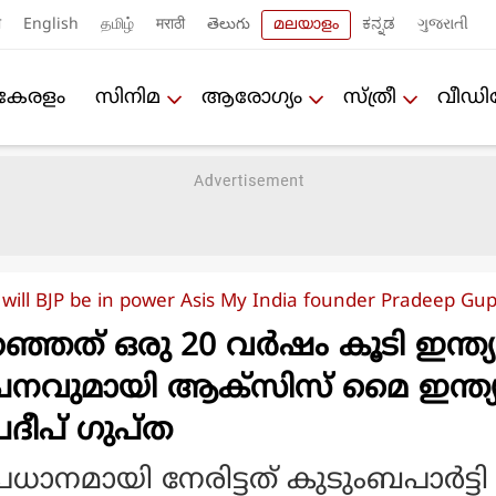
ी
English
தமிழ்
मराठी
తెలుగు
മലയാളം
ಕನ್ನಡ
ગુજરાતી
കേരളം
സിനിമ
ആരോഗ്യം
സ്ത്രീ
വീഡ
 will BJP be in power Asis My India founder Pradeep Gup
്ഞത് ഒരു 20 വർഷം കൂടി ഇന്ത്യ
രവചനവുമായി ആക്സിസ് മൈ ഇന്ത്
ദീപ് ഗുപ്ത
രധാനമായി നേരിട്ടത് കുടുംബപാര്‍ട്ട