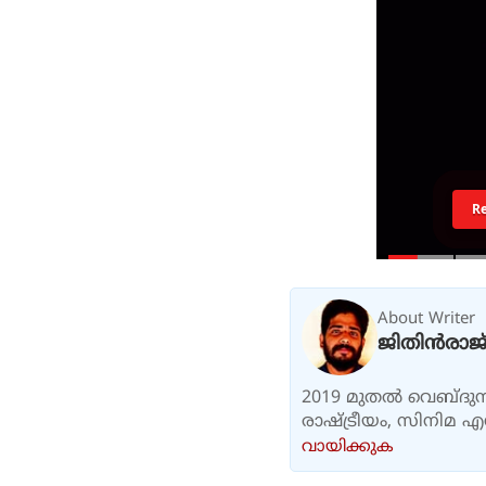
R
About Writer
ജിതിൻരാജ്
2019 മുതൽ വെബ്ദുനി
രാഷ്ട്രീയം, സിനിമ 
വായിക്കുക