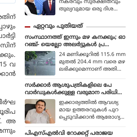
നകരവും സുരക്ഷിതവും
തുല്യവുമായ ഒരു ദിശ
യില്‍ സാങ്കേതികവിദ്യ
തിന്
വികസിക്കുന്നുവെന്ന് ഉറ
ഏറ്റവും പുതിയത്
പോഴും
പ്പാക്കുക എന്ന പ്രഖ്യാപിത
‍ട്ടി
സംസ്ഥാനത്ത് ഇന്നും മഴ കനക്കും; ഓ
ലക്ഷ്യത്തോടെയാണ് ഇ
റഞ്ച്- യെല്ലോ അലര്‍ട്ടുകള്‍ പ്ര
സിന്
തിന്റെ ആരംഭം. ചടങ്ങില്‍
ഖ്യാപിച്ചു
യുഎന്‍ സെക്രട്ടറി ജനറല്‍
24 മണിക്കൂറില്‍ 115.6 mm
കും.
അന്റോണിയോ ഗുട്ടെറസ്
മുതല്‍ 204.4 mm വരെ മഴ
 15 വ
പങ്കെടുത്തു.
ലഭിക്കുമെന്നാണ് അതിശ
ാന്‍
ക്തമായ മഴ (Very Heavy R
ainfall) എന്നത് കൊണ്ട്
സര്‍ക്കാര്‍ ആശുപത്രികളിലെ പേ
കാലാവസ്ഥ വകുപ്പ് അ
വാര്‍ഡുകള്‍ക്കുള്ള വരുമാന പരിധി
ര്‍ത്ഥമാക്കുന്നത്.
കേരളം ഒഴിവാക്കുന്നു
ീര്‍ഘ
ഇക്കാര്യത്തില്‍ ആവശ്യ
മായ ഉത്തരവുകള്‍ പുറ
ഭൂരിപ
പ്പെടുവിക്കാന്‍ ആരോഗ്യവ
ട്. അ
കുപ്പ് പ്രിന്‍സിപ്പല്‍ സെക്രട്ട
ന്നും
റിയോട് മന്ത്രി നിര്‍ദ്ദേശിച്ച
പിഎസ്എല്‍വി റോക്കറ്റ് പരാജയ