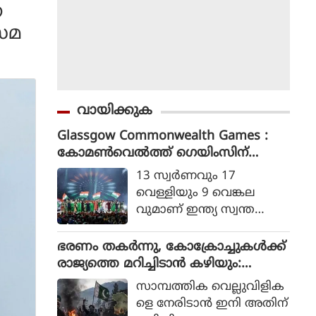
ര
 സമ
വായിക്കുക
Glassgow Commonwealth Games :
കോമൺവെൽത്ത് ഗെയിംസിന്
ഗ്ലാസ്ഗോയിൽ കൊടിയിറങ്ങി, മെഡ
13 സ്വര്‍ണവും 17
ൽ നേട്ടത്തിൽ ഇന്ത്യ നാലാമത്
വെള്ളിയും 9 വെങ്കല
വുമാണ് ഇന്ത്യ സ്വന്ത
മാക്കിയത്.
ഭരണം തകര്‍ന്നു, കോക്രോച്ചുകള്‍ക്ക്
രാജ്യത്തെ മറിച്ചിടാന്‍ കഴിയും:
പാകിസ്ഥാന്‍ ആഭ്യന്തര മന്ത്രി
സാമ്പത്തിക വെല്ലുവിളിക
മൊഹ്സിന്‍ നഖ്വി
ളെ നേരിടാന്‍ ഇനി അതിന്