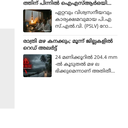
തായി ഔദ്യോഗിക പ്ര
ത്തിന് പിന്നില്‍ ഐഎസ്ആര്‍ഒയിലെ
സ്താവനയില്‍ പറയുന്നു.
ഉന്നത ശാസ്ത്രജ്ഞനെന്ന് സംശയം
ഏറ്റവും വിശ്വസനീയവും
കാര്യക്ഷമവുമായ പി.എ
സ്.എല്‍.വി. (PSLV) റോക്ക
റ്റിന്റെ തുടര്‍ച്ചയായ പരാജ
യങ്ങള്‍ക്ക് പിന്നില്‍ ഐ.
രാത്രി മഴ കനക്കും; മൂന്ന് ജില്ലകളില്‍
എസ്.ആര്‍.ഒ.യിലെ (ISRO)
റെഡ് അലര്‍ട്ട്
മലയാളിയല്ലാത്ത ഒരു
24 മണിക്കൂറില്‍ 204.4 mm
മുതിര്‍ന്ന ഉദ്യോഗസ്ഥ
-ല്‍ കൂടുതല്‍ മഴ ല
നാണെന്നാണ് സൂചനകള്‍.
ഭിക്കുമെന്നാണ് അതിതീവ്ര
മായ മഴ എന്നത് കൊണ്ട്
കേന്ദ്ര കാലാവസ്ഥ വകുപ്പ്
അര്‍ത്ഥമാക്കുന്നത്.