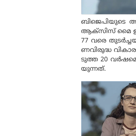
ബിജെപിയുടെ ആധി
ആക്‌സിസ് മൈ ഇന്
77 വരെ തുടര്‍ച്
ണവിരുദ്ധ വികാരങ
ടുത്ത 20 വര്‍ഷമെ
യുന്നത്.