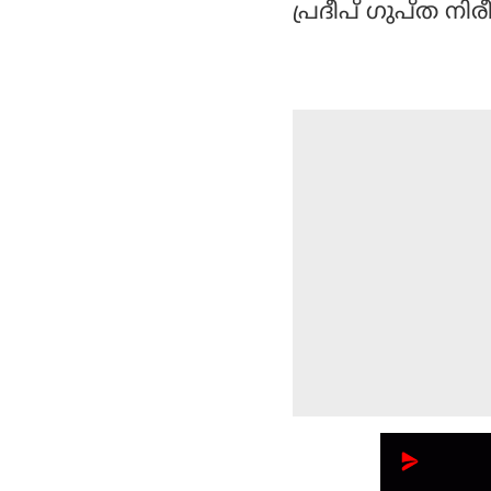
പ്രദീപ് ഗുപ്ത നിരീ