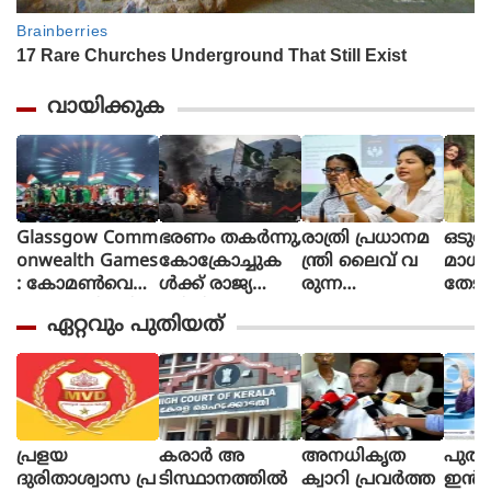
വായിക്കുക
Glassgow Comm
ഭരണം തകര്‍ന്നു,
രാത്രി പ്രധാനമ
ഒടുവ
onwealth Games
കോക്രോച്ചുക
ന്ത്രി ലൈവ് വ
മാധ
: കോമൺവെൽ
ള്‍ക്ക് രാജ്യത്തെ
രുന്ന
തേടി
ത്ത് ഗെയിംസിന്
മറിച്ചിടാന്‍ ക
പോലെയാണൊ
ന്ന് 
ഏറ്റവും പുതിയത്
ഗ്ലാസ്ഗോയിൽ
ഴിയും:
ലീവ് പ്ര
ശബ്
കൊടിയിറങ്ങി,
പാകിസ്ഥാന്‍ ആ
ഖ്യാപിക്കേണ്ടത്,
തി
മെഡൽ നേട്ട
ഭ്യന്തര മന്ത്രി
എറണാകുളം
രെ
ത്തിൽ ഇന്ത്യ
മൊഹ്സിന്‍ ന
ജില്ലാ കളക്ടർ
ഞ്ഞെട
നാലാമത്
ഖ്വി
ക്കെതിരെ വിമർ
പോസ്
ശനം
നുപമ
പ്രളയ
കരാര്‍ അ
അനധികൃത
പുതി
രന്‍,
ദുരിതാശ്വാസ പ്ര
ടിസ്ഥാനത്തില്‍
ക്വാറി പ്രവര്‍ത്ത
ഇൻഷ