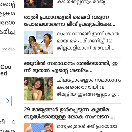
കഴിയില്ലെന്നും രാജ്യത്തെ
ന്റെ
ആഭ്യന്തര മന്ത്രി
ക്രമ
മൊഹ്സിന്‍ നഖ്വി
രാത്രി പ്രധാനമന്ത്രി ലൈവ് വരുന്ന
്രദേശ
വ്യാഴാഴ്ച പറഞ്ഞു. കര
പോലെയാണൊ ലീവ് പ്രഖ്യാപിക്കേണ്ട
സേനാ മേധാവി ഫീല്‍ഡ്
മിച്ച
ത്, എറണാകുളം ജില്ലാ കളക്ടർ
സംസ്ഥാനത്ത് ഇന്ന് ശക്ത
മാര്‍ഷല്‍ സയ്യിദ് അസിം
ക്കെതിരെ വിമർശനം
മായ മഴ പരിഗണിച്ച് 12
മുനീറിന്റെ അടുത്ത
ജില്ലകളിലാണ് അവധി പ്ര
യാളായി അറിയപ്പെടുന്ന ന
ഖ്യാപിച്ചത്.
ഖ്വി പാകിസ്ഥാന്റെ
ഒടുവില്‍ സമാധാനം തേടിയെത്തി, ഇ
കോക്രോച്ചുകള്‍ ഒ
ന്ന് മുതല്‍ എന്റെ ശബ്ദം
ന്നിച്ചാല്‍ രാജ്യത്തെ മ
തിരെഞ്ഞെടുക്കുന്നു, പോസ്റ്റുമായി
റിച്ചിടാന്‍ കഴിയുമെന്ന് പറ
ചിലപ്പോഴെല്ലാം സമാധാനം
അനുപമ പരമേശ്വരന്‍, ഒരു ബ്രെയ്ക്ക
ഞ്ഞു.
കണ്ടെത്താനായി വ
പ്പ് മണക്കുന്നുവെന്ന് സോഷ്യല്‍
ഴിമുട്ടിയ ഇടങ്ങളെല്ലാം ഉ
മീഡിയ
പേക്ഷിക്കേണ്ടതായി വ
രും.
29 രാജ്യങ്ങള്‍ ഉള്‍പ്പെടുന്ന കൃത്രിമ
ബുദ്ധിക്കായുള്ള ലോക സംഘടന ആ
്നീ 4
രംഭിച്ച് ചൈന; ഇന്ത്യ ഇല്ല
മനുഷ്യരാശിക്ക് പ്രയോജ