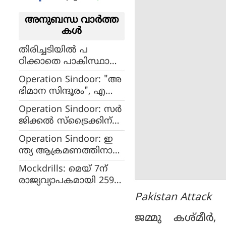
അനുബന്ധ വാര്‍ത്ത
കള്‍
തിരിച്ചടിയില്‍ പ
ഠിക്കാതെ പാകിസ്ഥാന്‍,
ജമ്മുവിലടക്കം രാജ്യ
Operation Sindoor: "അ
ത്തിന്റെ പല ഭാഗങ്ങ
ഭിമാന സിന്ദൂരം", എ
ളിലും ആക്രമണം, 50
ന്തുകൊണ്ട് ആ 9 ഇട
ഡ്രോണുകളും 8
Operation Sindoor: സർ
ങ്ങൾ, ഇന്ത്യ തകർത്തത്
മിസൈലുകളും
ജിക്കൽ സ്ട്രൈക്കിന്
ഭീകരരുടെ തന്ത്രപ്രധാന
വെടിവെച്ചിട്ടു
പിന്നാലെ രാജ്യം അതീവ
മായ ഇടങ്ങൾ, കാരണം
Operation Sindoor: ഇ
ജാഗ്രതയിൽ , 10
അറിയാം
ന്ത്യ ആക്രമണത്തിനായി
വിമാനത്താവളങ്ങൾ അ
ഉപയോഗിച്ചത് സ്കാല്പ്
ടച്ചു, കശ്മീരിലെ
Mockdrills: മെയ് 7ന്
മിസൈലുകൾ,
സ്കൂളുകൾക്ക് അവധി
രാജ്യവ്യാപകമായി 259
തൊടുക്കാനായി റഫാൽ
ഇടങ്ങളിൽ
Pakistan Attack
യുദ്ധവിമാനങ്ങൾ
മോക്ഡ്രില്ലുകൾ, കേരള
ത്തിൽ കൊച്ചിയിലും
ജമ്മു കശ്മീര്‍