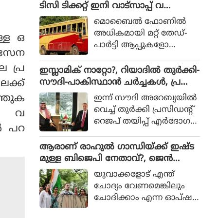
നീക്കം ചെയ്‌തെന്ന പ
ടിസി ടിക്കറ്റ് ഇനി വാട്സാപ്പ് വ
രാതിയും ഉള്‍പ്പെടെയുള്ള
ഴിയെടുക്കാം, എ ഐ ടിക്കറ്റിംഗ്
മൊബൈല്‍ ഫോണില്‍
വിഷയങ്ങളാണ് എംപിമാര്‍
സംവിധാനം റെഡി
അധികമായി മറ്റ് തേഡ്-
്ള ഒ
കേന്ദ്രമന്ത്രിയുടെ ശ്രദ്ധ
പാര്‍ട്ടി ആപ്പുകളോ
യില്‍പ്പെടുത്തിയത്.
‍ സേന
വെബ്സൈറ്റുകളോ തുറ
െ പ്ര
ക്കാതെ ലളിതമായ
ഇസ്ലാമിക് നാറ്റോ?, റിയാദിൽ തുർക്കി-
വാട്‌സാപ്പ് ചാറ്റിംഗിലൂടെ
സൗദി-പാകിസ്ഥാൻ ചർച്ചകൾ, പ്ര
ക്ക്
ടിക്കറ്റ് ഉറപ്പാക്കാന്‍ ഇതുവ
തിരോധകരാറിന് നീക്കം
ത്തുക
ഇന്ന് സൗദി അറേബ്യയില്‍
ഴി സാധിക്കും. 94470 7102
വെച്ച് തുര്‍ക്കി പ്രസിഡന്റ്
യം വ
1 എന്ന നമ്പര്‍ വഴിയാണ്
റെജപ് തയിപ്പ് എര്‍ദോഗ
ടിക്കറ്റുകള്‍ ബുക്ക്
്‍ പറ
ന്‍, സൗദി അറേബ്യ
ചെയ്യാനാവുക.
കിരീടാവകാശി മുഹമ്മദ്
ആരാണ് രാഹുൽ ഗാന്ധിയ്ക്ക് ഇഷ്ട
ബിന്‍ സല്‍മാന്‍,
മുള്ള ബിജെപി നേതാവ്?, ജെൻ
പാകിസ്ഥാന്‍ പ്രധാനമന്ത്രി
സിയ്ക്ക് മറുപടി നൽകി പ്രതിപക്ഷ
യുവാക്കളോട് എന്ത്
ഷെഹ്ബാസ് ഷെരീഫ് എ
നേതാവ്
ചോദ്യം വേണമെങ്കിലും
ന്നിവര്‍ കൂടിക്കാഴ്ച നട
ചോദിക്കാം എന്ന ഓപ്ഷ
ത്തും.
നാണ് രാഹുല്‍ ഗാന്ധി ന