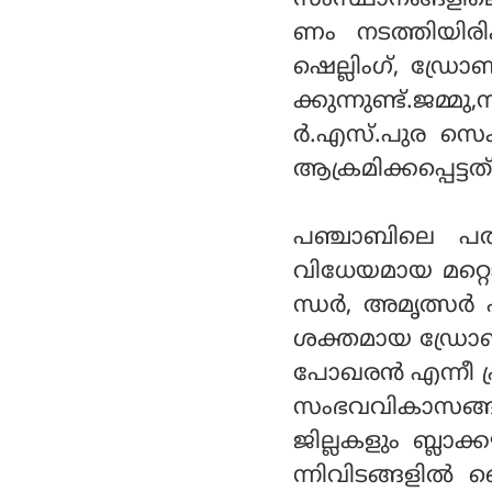
സംസ്ഥാനങ്ങളില
ണം നടത്തിയിരിക
ഷെല്ലിംഗ്, ഡ്രേ
ക്കുന്നുണ്ട്.ജമ്
ര്‍.എസ്.പുര സെക
ആക്രമിക്കപ്പെട്ടത്
പഞ്ചാബിലെ പത്
വിധേയമായ മറ്റൊര
ന്ധര്‍, അമൃത്സര്‍ 
ശക്തമായ ഡ്രോണ
പോഖരന്‍ എന്നീ പ
സംഭവവികാസങ്ങളെ
ജില്ലകളും ബ്ലാക്ക
ന്നിവിടങ്ങളില്‍ 