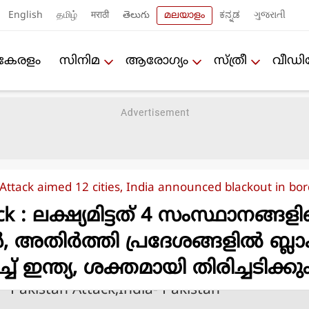
English
தமிழ்
मराठी
తెలుగు
മലയാളം
ಕನ್ನಡ
ગુજરાતી
കേരളം
സിനിമ
ആരോഗ്യം
സ്ത്രീ
വീഡ
Attack aimed 12 cities, India announced blackout in bor
ck : ലക്ഷ്യമിട്ടത് 4 സംസ്ഥാനങ്ങള
 അതിർത്തി പ്രദേശങ്ങളിൽ ബ്ലാക
ിച്ച് ഇന്ത്യ, ശക്തമായി തിരിച്ചടിക്കു