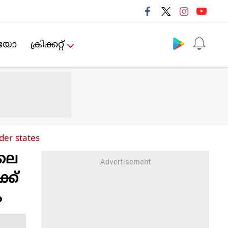
Follow us
ിയോ
ക്രിക്കറ്റ്‌
der states
ിലെ
്ക്
ം