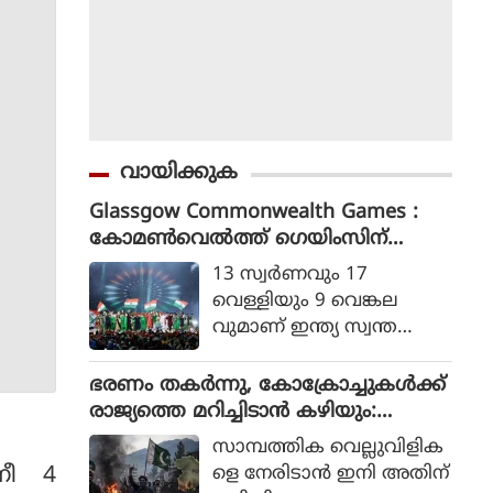
വായിക്കുക
Glassgow Commonwealth Games :
കോമൺവെൽത്ത് ഗെയിംസിന്
ഗ്ലാസ്ഗോയിൽ കൊടിയിറങ്ങി, മെഡ
13 സ്വര്‍ണവും 17
ൽ നേട്ടത്തിൽ ഇന്ത്യ നാലാമത്
വെള്ളിയും 9 വെങ്കല
വുമാണ് ഇന്ത്യ സ്വന്ത
മാക്കിയത്.
ഭരണം തകര്‍ന്നു, കോക്രോച്ചുകള്‍ക്ക്
രാജ്യത്തെ മറിച്ചിടാന്‍ കഴിയും:
പാകിസ്ഥാന്‍ ആഭ്യന്തര മന്ത്രി
സാമ്പത്തിക വെല്ലുവിളിക
മൊഹ്സിന്‍ നഖ്വി
്നീ 4
ളെ നേരിടാന്‍ ഇനി അതിന്