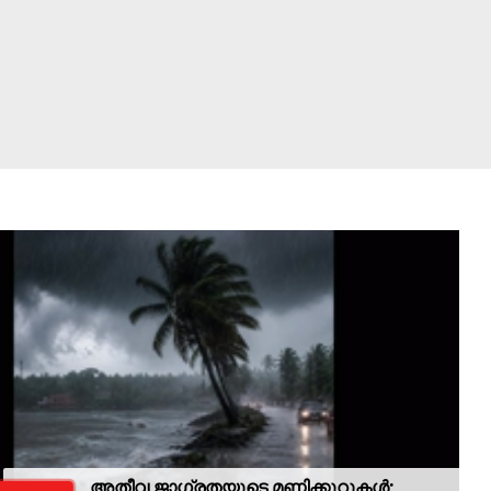
അതീവ ജാഗ്രതയുടെ മണിക്കൂറുകൾ;