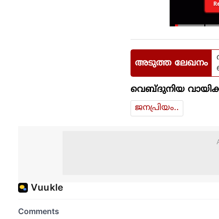
R
അടുത്ത ലേഖനം
വെബ്ദുനിയ വായിക്
ജനപ്രിയം..