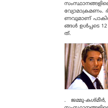
തിരുവനന്തപുരത്തും
സംസ്ഥാനങ്ങളിലെ
വ്യോമാക്രമണം.
ണവുമാണ് പാകിസ്ഥ
ങ്ങള്‍ ഉള്‍പ്പടെ 
ത്.
. ജമ്മു-കശ്മീര