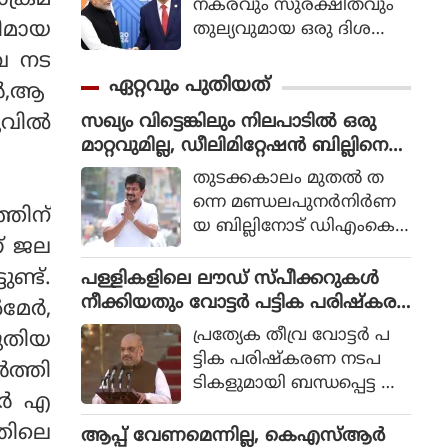
ക്രമ
നകരവും സുരക്ഷിതവും
രീമായ
തുല്യവുമായ ഒരു ദിശ
യില്‍ സാങ്കേതികവിദ്യ
ിവ നട
വികസിക്കുന്നുവെന്ന് ഉറ
ഏറ്റവും പുതിയത്
ര്‍,ആ
പ്പാക്കുക എന്ന പ്രഖ്യാപിത
സഖ്യം വിട്ടെങ്കിലും നിലപാടിൽ ഒരു
വില്‍
ലക്ഷ്യത്തോടെയാണ് ഇ
മാറ്റവുമില്ല, ഡീലിമിറ്റേഷൻ ബില്ലിനെ
തിന്റെ ആരംഭം. ചടങ്ങില്‍
എതിർക്കുമെന്ന് ഉദയനിധി സ്റ്റാലിൻ
യുഎന്‍ സെക്രട്ടറി ജനറല്‍
തുടക്കകാലം മുതല്‍ ത
അന്റോണിയോ ഗുട്ടെറസ്
ന്നെ മണ്ഡലപുനര്‍നിര്‍ണ
തിന്
പങ്കെടുത്തു.
യ ബില്ലിനോട് ഡിഎംകെ
ന് ജല
എതിരാണെന്നും
ബില്ലിനെതിരായ പോരാട്ടം
ുണ്ട്.
പള്ളികളിലെ ലൗഡ് സ്പീക്കറുകൾ
ഭാവിയിലും തുടരുമെന്നും
നീക്കിയതും വോട്ടർ പട്ടിക പരിഷ്കര
േര്‍,
ഇന്ത്യ ടുഡേയോട്
ണങ്ങളുമെല്ലാം പ്രശ്നങ്ങൾ, എൻ
പ്രത്യേക തീവ്ര വോട്ടര്‍ പ
പുതിയ
സംസാരിക്കവെയാണ് ഉദ
സിപിഐയിലെ വിമത എം പിമാരെ ക
ട്ടിക പരിഷ്‌കരണ നടപ
‍ത്തി
യനിധി വ്യക്തമാക്കിയത്.
ണ്ട് അമിത് ഷാ
ടികളുമായി ബന്ധപ്പെട്ട ആ
ര്‍ എ
ശങ്കകളും പള്ളികളിലെ
ലൗഡ്സ്പീക്കറുകള്‍
്തിലെ
ആപ്പ് വേണമെന്നില്ല, കെഎസ്ആർ