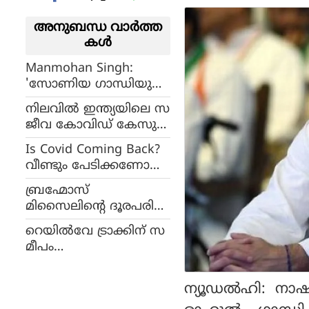
അനുബന്ധ വാര്‍ത്ത
കള്‍
Manmohan Singh:
'സോണിയ ഗാന്ധിയുടെ
കൈയിലെ പാവ'; പ
നിലവില്‍ ഇന്ത്യയിലെ സ
രിഹാസങ്ങളെ
ജീവ കോവിഡ് കേസുക
പുഞ്ചിരിയോടെ നേരിട്ട
ള്‍ 275; ഏതുനിമിഷവും
മന്‍മോഹന്‍,
Is Covid Coming Back?
പുതിയ തരംഗം വ
നാണിക്കേണ്ട ആവശ്യ
വീണ്ടും പേടിക്കണോ
രാമെന്ന ആശങ്കയില്‍
മില്ലെന്ന് അന്നേ പറ
കോവിഡിനെ?
ആരോഗ്യവിദഗ്ധര്‍
ബ്രഹ്മോസ്
ഞ്ഞു
മിസൈലിന്റെ ദൂരപരിധി
800 കിലോമീറ്ററായി ഉയ
റെയില്‍വേ ട്രാക്കിന് സ
ര്‍ത്തും; പുതിയ പതിപ്പ്
മീപം
വികസന ഘട്ടത്തില്‍
സ്യൂട്ട്‌കേസിനുള്ളില്‍ 18
കാരിയുടെ മൃതദേഹം;
ന്യൂഡല്‍ഹി: ന
അന്വേഷണം ആരംഭിച്ച്