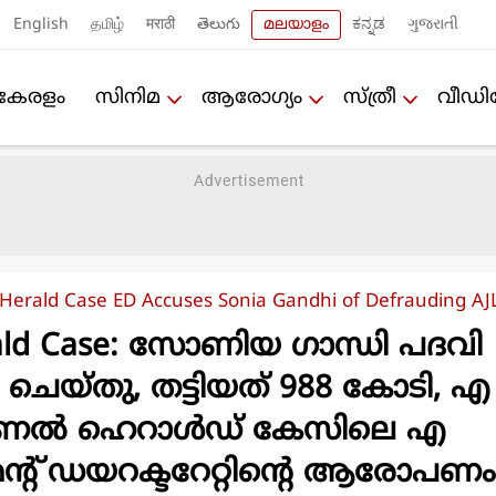
English
தமிழ்
मराठी
తెలుగు
മലയാളം
ಕನ್ನಡ
ગુજરાતી
കേരളം
സിനിമ
ആരോഗ്യം
സ്ത്രീ
വീഡ
 Herald Case ED Accuses Sonia Gandhi of Defrauding AJ
rald Case: സോണിയ ഗാന്ധി പദവി
െയ്തു, തട്ടിയത് 988 കോടി, എ
ണല്‍ ഹെറാള്‍ഡ് കേസിലെ എ
മെന്റ് ഡയറക്ടറേറ്റിന്റെ ആരോപണം