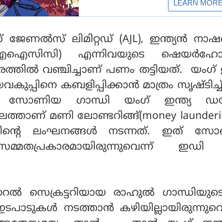
േണല്‍സ് ലിമിറ്റഡ് (AJL), ഇന്ത്യന്‍ നാ
(എഐസിസി) എന്നിവയുടെ ഷെയര്‍ഹോ
ത്തില്‍ വഞ്ചിച്ചാണ് പണം തട്ടിയത്. യംഗ് ഇ
കുപ്പിനെ കബളിപ്പിക്കാന്‍ മാത്രം സൃഷ്ടിച്
്നു. സോണിയ ഗാന്ധി യംഗ് ഇന്ത്യ ഡയ
ാലത്താണ് മണി ലോണ്ടറിങ്ങ്(money launder
തിന്റെ ലംഘനങ്ങള്‍ നടന്നത്. ഇത് സ
സമ്മതപ്രകാരമായിരുന്നുവെന്ന് ഇ
‍ സെക്രട്ടറിയായ രാഹുല്‍ ഗാന്ധിയു
പാടുകള്‍ നടത്താന്‍ കഴിയില്ലായിരുന്നുവെ