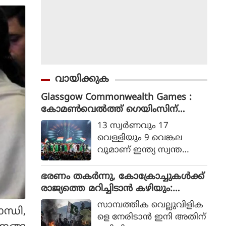
വായിക്കുക
Glassgow Commonwealth Games :
കോമൺവെൽത്ത് ഗെയിംസിന്
ഗ്ലാസ്ഗോയിൽ കൊടിയിറങ്ങി, മെഡ
13 സ്വര്‍ണവും 17
ൽ നേട്ടത്തിൽ ഇന്ത്യ നാലാമത്
വെള്ളിയും 9 വെങ്കല
വുമാണ് ഇന്ത്യ സ്വന്ത
മാക്കിയത്.
ഭരണം തകര്‍ന്നു, കോക്രോച്ചുകള്‍ക്ക്
രാജ്യത്തെ മറിച്ചിടാന്‍ കഴിയും:
പാകിസ്ഥാന്‍ ആഭ്യന്തര മന്ത്രി
സാമ്പത്തിക വെല്ലുവിളിക
്ധി,
മൊഹ്സിന്‍ നഖ്വി
ളെ നേരിടാന്‍ ഇനി അതിന്