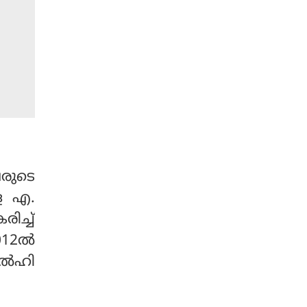
രുടെ
്ള എ.
ിച്ച്
12ല്‍
്‍ഹി