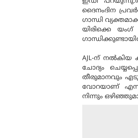
ഇഡി പറയുന്നു.
ദൈനംദിന പ്രവര്‍ത
ഗാന്ധി വ്യക്ത
യിരിക്കെ യംഗ
ഗാന്ധിക്കുണ്ടായിര
AJL-ന് നല്‍കിയ ക
ചോദ്യം ചെയ്യപ്പ
തീരുമാനവും എടുത
വോറയാണ് എന്നാ
നിന്നും ഒഴിഞ്ഞു