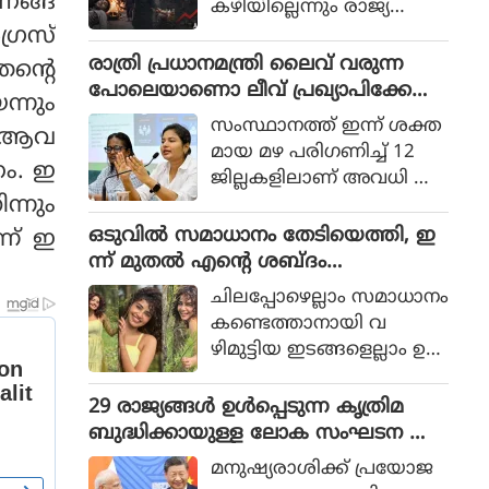
ണങ്ങ
കഴിയില്ലെന്നും രാജ്യത്തെ
ആഭ്യന്തര മന്ത്രി
ഗ്രസ്
മൊഹ്സിന്‍ നഖ്വി
രാത്രി പ്രധാനമന്ത്രി ലൈവ് വരുന്ന
തന്റെ
വ്യാഴാഴ്ച പറഞ്ഞു. കര
പോലെയാണൊ ലീവ് പ്രഖ്യാപിക്കേണ്ട
്നും
സേനാ മേധാവി ഫീല്‍ഡ്
ത്, എറണാകുളം ജില്ലാ കളക്ടർ
സംസ്ഥാനത്ത് ഇന്ന് ശക്ത
ഗത ആവ
മാര്‍ഷല്‍ സയ്യിദ് അസിം
ക്കെതിരെ വിമർശനം
മായ മഴ പരിഗണിച്ച് 12
മുനീറിന്റെ അടുത്ത
ം. ഇ
ജില്ലകളിലാണ് അവധി പ്ര
യാളായി അറിയപ്പെടുന്ന ന
്നും
ഖ്യാപിച്ചത്.
ഖ്വി പാകിസ്ഥാന്റെ
ഒടുവില്‍ സമാധാനം തേടിയെത്തി, ഇ
്ന് ഇ
കോക്രോച്ചുകള്‍ ഒ
ന്ന് മുതല്‍ എന്റെ ശബ്ദം
ന്നിച്ചാല്‍ രാജ്യത്തെ മ
തിരെഞ്ഞെടുക്കുന്നു, പോസ്റ്റുമായി
റിച്ചിടാന്‍ കഴിയുമെന്ന് പറ
ചിലപ്പോഴെല്ലാം സമാധാനം
അനുപമ പരമേശ്വരന്‍, ഒരു ബ്രെയ്ക്ക
ഞ്ഞു.
കണ്ടെത്താനായി വ
പ്പ് മണക്കുന്നുവെന്ന് സോഷ്യല്‍
ഴിമുട്ടിയ ഇടങ്ങളെല്ലാം ഉ
മീഡിയ
പേക്ഷിക്കേണ്ടതായി വ
രും.
29 രാജ്യങ്ങള്‍ ഉള്‍പ്പെടുന്ന കൃത്രിമ
ബുദ്ധിക്കായുള്ള ലോക സംഘടന ആ
രംഭിച്ച് ചൈന; ഇന്ത്യ ഇല്ല
മനുഷ്യരാശിക്ക് പ്രയോജ