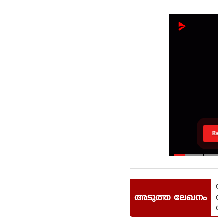
R
അടുത്ത ലേഖനം