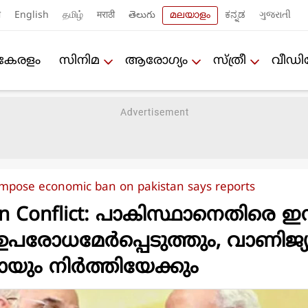
ी
English
தமிழ்
मराठी
తెలుగు
മലയാളം
ಕನ್ನಡ
ગુજરાતી
കേരളം
സിനിമ
ആരോഗ്യം
സ്ത്രീ
വീഡ
 impose economic ban on pakistan says reports
tan Conflict: പാകിസ്ഥാനെതിരെ ഇന്
 ഉപരോധമേർപ്പെടുത്തും, വാണിജ
മായും നിർത്തിയേക്കും