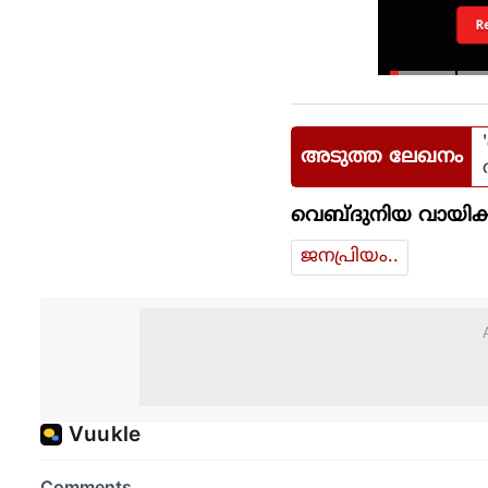
R
അടുത്ത ലേഖനം
വെബ്ദുനിയ വായിക്
ജനപ്രിയം..