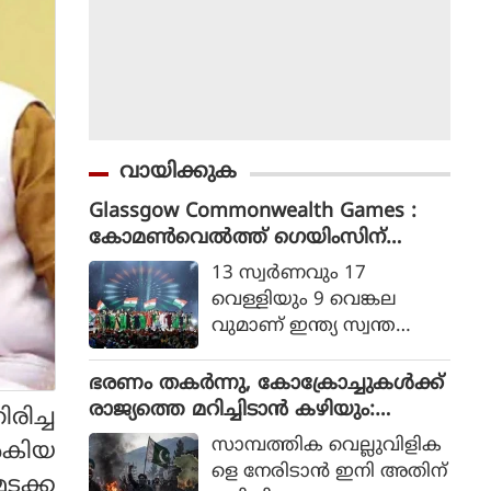
വായിക്കുക
Glassgow Commonwealth Games :
കോമൺവെൽത്ത് ഗെയിംസിന്
ഗ്ലാസ്ഗോയിൽ കൊടിയിറങ്ങി, മെഡ
13 സ്വര്‍ണവും 17
ൽ നേട്ടത്തിൽ ഇന്ത്യ നാലാമത്
വെള്ളിയും 9 വെങ്കല
വുമാണ് ഇന്ത്യ സ്വന്ത
മാക്കിയത്.
ഭരണം തകര്‍ന്നു, കോക്രോച്ചുകള്‍ക്ക്
രാജ്യത്തെ മറിച്ചിടാന്‍ കഴിയും:
രിച്ച
പാകിസ്ഥാന്‍ ആഭ്യന്തര മന്ത്രി
സാമ്പത്തിക വെല്ലുവിളിക
്‍കിയ
മൊഹ്സിന്‍ നഖ്വി
ളെ നേരിടാന്‍ ഇനി അതിന്
ടക്ക