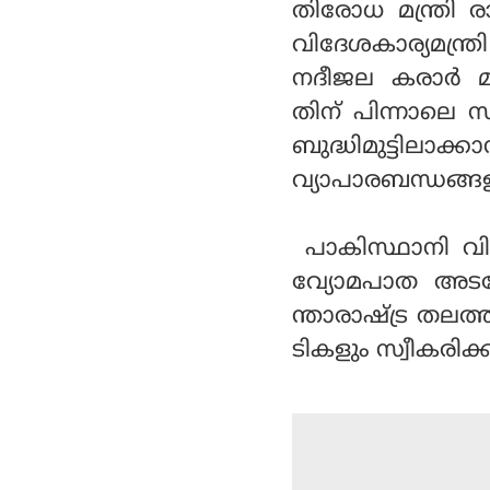
തിരോധ മന്ത്രി ര
വിദേശകാര്യമന്ത്ര
നദീജല കരാര്‍ മ
തിന് പിന്നാലെ 
ബുദ്ധിമുട്ടിലാക്
വ്യാപാരബന്ധങ്ങളും
പാകിസ്ഥാനി വി
വ്യോമപാത അടച്
ന്താരാഷ്ട്ര തലത
ടികളും സ്വീകരിക്ക