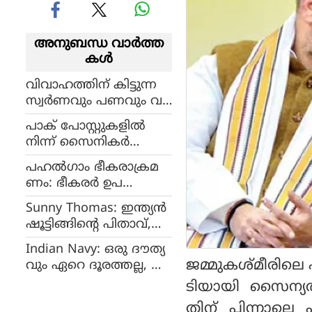
അനുബന്ധ വാര്‍ത്ത
കള്‍
വിവാഹത്തിന് കിട്ടുന്ന
സ്വര്‍ണവും പണവും വ
ധുവിന്റേത് മാത്രം,
പാക് പോസ്റ്റുകളില്‍
തെളിവ് ആവശ്യപ്പെട
നിന്ന് സൈനികര്‍
രുതെന്ന് ഹൈക്കോടതി
പിന്മാറി; നടപടി തിരിച്ച
പഹല്‍ഗാം ഭീകരാക്രമ
ടിയുണ്ടാകുമെന്ന മുന്ന
ണം: ഭീകരര്‍ ഉപ
റിയിപ്പിനെ തുടര്‍ന്ന്
യോഗിച്ചത് ചൈനീസ്
Sunny Thomas: ഇന്ത്യൻ
വാര്‍ത്താ വിനിമയ
ഷൂട്ടിങ്ങിന്റെ പിതാവ്,
സംവിധാനമെന്ന് എ
ദ്രോണാചാര്യ സണ്ണി
ന്‍ഐഎയുടെ ക
Indian Navy: ഒരു ദൗത്യ
തോമസ് അന്തരിച്ചു
ണ്ടെത്തല്‍
ജമ്മുകശ്മീരിലെ 
വും ഏറെ ദൂരത്തല്ല, എ
ന്തിനും സജ്ജമായി
ടിയായി സൈന്യത്ത
യുദ്ധക്കപ്പലുകൾ, ചിത്രം
തിന് പിന്നാലെ