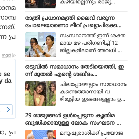
കഴിയില്ലെന്നും രാജ്യത്തെ
രധാനമ
ആഭ്യന്തര മന്ത്രി
മൊഹ്സിന്‍ നഖ്വി
സാമ്പ
രാത്രി പ്രധാനമന്ത്രി ലൈവ് വരുന്ന
വ്യാഴാഴ്ച പറഞ്ഞു. കര
പോലെയാണൊ ലീവ് പ്രഖ്യാപിക്കേണ്ട
്നത്.
സേനാ മേധാവി ഫീല്‍ഡ്
ത്, എറണാകുളം ജില്ലാ കളക്ടർ
സംസ്ഥാനത്ത് ഇന്ന് ശക്ത
ന പ്ര
മാര്‍ഷല്‍ സയ്യിദ് അസിം
ക്കെതിരെ വിമർശനം
മായ മഴ പരിഗണിച്ച് 12
മുനീറിന്റെ അടുത്ത
ജില്ലകളിലാണ് അവധി പ്ര
യാളായി അറിയപ്പെടുന്ന ന
ഖ്യാപിച്ചത്.
ഖ്വി പാകിസ്ഥാന്റെ
ഒടുവില്‍ സമാധാനം തേടിയെത്തി, ഇ
കോക്രോച്ചുകള്‍ ഒ
ന്ന് മുതല്‍ എന്റെ ശബ്ദം
ന്നിച്ചാല്‍ രാജ്യത്തെ മ
തിരെഞ്ഞെടുക്കുന്നു, പോസ്റ്റുമായി
റിച്ചിടാന്‍ കഴിയുമെന്ന് പറ
ചിലപ്പോഴെല്ലാം സമാധാനം
അനുപമ പരമേശ്വരന്‍, ഒരു ബ്രെയ്ക്ക
ഞ്ഞു.
കണ്ടെത്താനായി വ
പ്പ് മണക്കുന്നുവെന്ന് സോഷ്യല്‍
ഴിമുട്ടിയ ഇടങ്ങളെല്ലാം ഉ
മീഡിയ
പേക്ഷിക്കേണ്ടതായി വ
രും.
29 രാജ്യങ്ങള്‍ ഉള്‍പ്പെടുന്ന കൃത്രിമ
ബുദ്ധിക്കായുള്ള ലോക സംഘടന ആ
രംഭിച്ച് ചൈന; ഇന്ത്യ ഇല്ല
, പ്ര
മനുഷ്യരാശിക്ക് പ്രയോജ