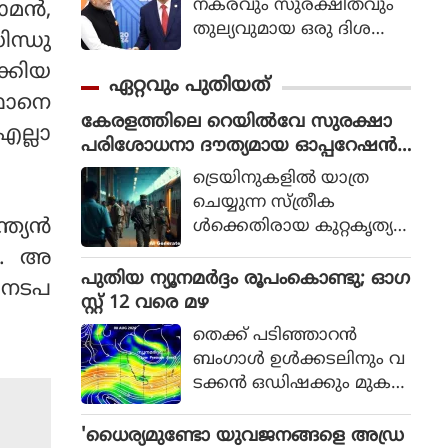
നകരവും സുരക്ഷിതവും
മന്‍,
തുല്യവുമായ ഒരു ദിശ
ിന്ധു
യില്‍ സാങ്കേതികവിദ്യ
ക്കിയ
വികസിക്കുന്നുവെന്ന് ഉറ
ഏറ്റവും പുതിയത്
പ്പാക്കുക എന്ന പ്രഖ്യാപിത
്ഥാനെ
കേരളത്തിലെ റെയില്‍വേ സുരക്ഷാ
ലക്ഷ്യത്തോടെയാണ് ഇ
എല്ലാ
പരിശോധനാ ദൗത്യമായ ഓപ്പറേഷന്‍
തിന്റെ ആരംഭം. ചടങ്ങില്‍
രക്ഷിതയില്‍ അറസ്റ്റിലായത് 33 പേര്‍
യുഎന്‍ സെക്രട്ടറി ജനറല്‍
ട്രെയിനുകളില്‍ യാത്ര
അന്റോണിയോ ഗുട്ടെറസ്
ചെയ്യുന്ന സ്ത്രീക
പങ്കെടുത്തു.
യന്‍
ള്‍ക്കെതിരായ കുറ്റകൃത്യ
ങ്ങള്‍ തടയുന്നതിനും അവ
ും. അ
രുടെ സുരക്ഷ ഉറ
പുതിയ ന്യൂനമർദ്ദം രൂപംകൊണ്ടു; ഓഗ
ള നടപ
പ്പാക്കുന്നതിനുമായി കേര
സ്റ്റ് 12 വരെ മഴ
ള റെയില്‍വേ പോലീസ്
തെക്ക് പടിഞ്ഞാറൻ
ആരംഭിച്ച പദ്ധതിയാണ്
ബംഗാൾ ഉൾക്കടലിനും വ
'ഓപ്പറേഷന്‍ രക്ഷിത.
ടക്കൻ ഒഡിഷക്കും മുക
ളിലായി ന്യൂനമർദ്ദം (Low Pr
essure Area) രൂപപ്പെട്ടു.
'ധൈര്യമുണ്ടോ യുവജനങ്ങളെ അഡ്ര