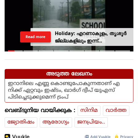
Holiday: എറണാകുളം, തൃശൂർ
Read more
ജില്ലകളിലും ഇന്ന്
അവധിയാണേ..!
അടുത്ത ലേഖനം
ഇറാനിലെ എണ്ണ കൊണ്ടുപോകുന്നതാണ് എ
നിക്ക് ഏറ്റവും ഇഷ്ടം, ഖാര്‍ഗ് ദ്വീപ് യുഎസ്
പിടിച്ചെടുക്കുമെന്ന് ട്രംപ്
വെബ്ദുനിയ വായിക്കുക :
സിനിമ
വാര്‍ത്ത
ജ്യോതിഷം
ആരോഗ്യം
ജനപ്രിയം..