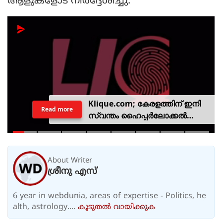
ആളുകളോട് നിര്‍ദ്ദേശിച്ചു.
Klique.com; കേരളത്തിന് ഇനി
Read more
സ്വന്തം ഹൈപ്പർലോക്കൽ
സിവിക് പ്ലാറ്റ്‌ഫോം
About Writer
ശ്രീനു എസ്
6 year in webdunia, areas of expertise - Politics, he
alth, astrology....
കൂടുതല്‍ വായിക്കുക