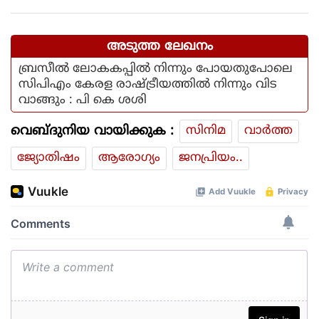
അടുത്ത ലേഖനം
ബ്രസീൽ ലോകകപ്പിൽ നിന്നും പോയതുപോലെ
സിപിഎം കേരള രാഷ്ട്രീയത്തിൽ നിന്നും വിട
വാങ്ങും : പി കെ ശശി
വെബ്ദുനിയ വായിക്കുക :
സിനിമ
വാര്‍ത്ത
ജ്യോതിഷം
ആരോഗ്യം
ജനപ്രിയം..