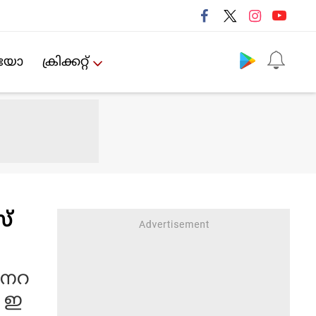
Follow us
ിയോ
ക്രിക്കറ്റ്‌
്
ജനറ
് ഇ