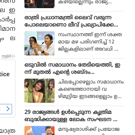
്‍സ്
കഴിയില്ലെന്നും രാജ്യത്തെ
ആഭ്യന്തര മന്ത്രി
ിലെ ഇ
മൊഹ്സിന്‍ നഖ്വി
രാത്രി പ്രധാനമന്ത്രി ലൈവ് വരുന്ന
്‍പ്പ
വ്യാഴാഴ്ച പറഞ്ഞു. കര
പോലെയാണൊ ലീവ് പ്രഖ്യാപിക്കേണ്ട
വിമാന
സേനാ മേധാവി ഫീല്‍ഡ്
ത്, എറണാകുളം ജില്ലാ കളക്ടർ
സംസ്ഥാനത്ത് ഇന്ന് ശക്ത
ലൈം ല
മാര്‍ഷല്‍ സയ്യിദ് അസിം
ക്കെതിരെ വിമർശനം
മായ മഴ പരിഗണിച്ച് 12
മുനീറിന്റെ അടുത്ത
ജില്ലകളിലാണ് അവധി പ്ര
യാളായി അറിയപ്പെടുന്ന ന
ഖ്യാപിച്ചത്.
ഖ്വി പാകിസ്ഥാന്റെ
ഒടുവില്‍ സമാധാനം തേടിയെത്തി, ഇ
കോക്രോച്ചുകള്‍ ഒ
ന്ന് മുതല്‍ എന്റെ ശബ്ദം
ന്നിച്ചാല്‍ രാജ്യത്തെ മ
തിരെഞ്ഞെടുക്കുന്നു, പോസ്റ്റുമായി
റിച്ചിടാന്‍ കഴിയുമെന്ന് പറ
ചിലപ്പോഴെല്ലാം സമാധാനം
അനുപമ പരമേശ്വരന്‍, ഒരു ബ്രെയ്ക്ക
ഞ്ഞു.
കണ്ടെത്താനായി വ
പ്പ് മണക്കുന്നുവെന്ന് സോഷ്യല്‍
ഴിമുട്ടിയ ഇടങ്ങളെല്ലാം ഉ
മീഡിയ
പേക്ഷിക്കേണ്ടതായി വ
രും.
29 രാജ്യങ്ങള്‍ ഉള്‍പ്പെടുന്ന കൃത്രിമ
ബുദ്ധിക്കായുള്ള ലോക സംഘടന ആ
രംഭിച്ച് ചൈന; ഇന്ത്യ ഇല്ല
മനുഷ്യരാശിക്ക് പ്രയോജ
ാത്ര