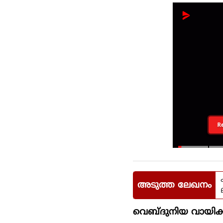
R
അടുത്ത ലേഖനം
വെബ്ദുനിയ വായിക്