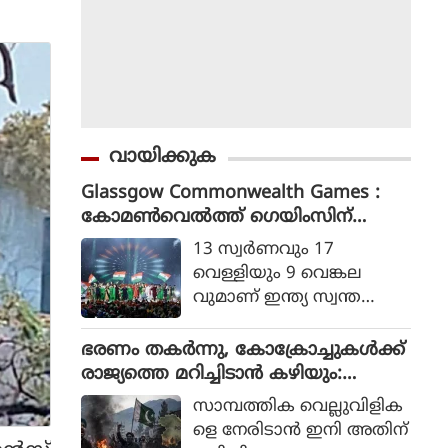
വായിക്കുക
Glassgow Commonwealth Games :
കോമൺവെൽത്ത് ഗെയിംസിന്
ഗ്ലാസ്ഗോയിൽ കൊടിയിറങ്ങി, മെഡ
13 സ്വര്‍ണവും 17
ൽ നേട്ടത്തിൽ ഇന്ത്യ നാലാമത്
വെള്ളിയും 9 വെങ്കല
വുമാണ് ഇന്ത്യ സ്വന്ത
മാക്കിയത്.
ഭരണം തകര്‍ന്നു, കോക്രോച്ചുകള്‍ക്ക്
രാജ്യത്തെ മറിച്ചിടാന്‍ കഴിയും:
പാകിസ്ഥാന്‍ ആഭ്യന്തര മന്ത്രി
സാമ്പത്തിക വെല്ലുവിളിക
മൊഹ്സിന്‍ നഖ്വി
ളെ നേരിടാന്‍ ഇനി അതിന്