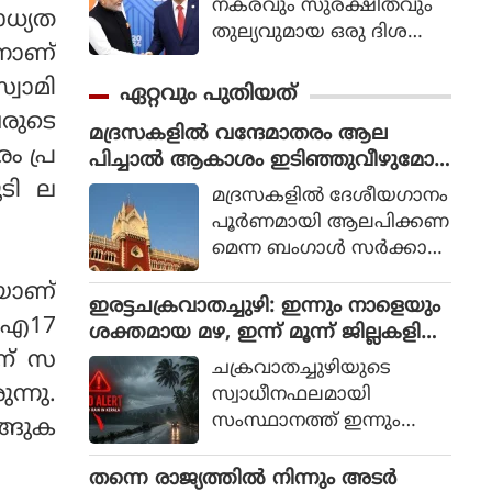
നകരവും സുരക്ഷിതവും
ാധ്യത
തുല്യവുമായ ഒരു ദിശ
നാണ്
യില്‍ സാങ്കേതികവിദ്യ
വികസിക്കുന്നുവെന്ന് ഉറ
വാമി
ഏറ്റവും പുതിയത്
പ്പാക്കുക എന്ന പ്രഖ്യാപിത
രുടെ
മദ്രസകളിൽ വന്ദേമാതരം ആല
ലക്ഷ്യത്തോടെയാണ് ഇ
ം പ്ര
പിച്ചാൽ ആകാശം ഇടിഞ്ഞുവീഴുമോ?:
തിന്റെ ആരംഭം. ചടങ്ങില്‍
കൊൽക്കത്ത ഹൈക്കോടതി
ൂടി ല
യുഎന്‍ സെക്രട്ടറി ജനറല്‍
മദ്രസകളില്‍ ദേശീയഗാനം
അന്റോണിയോ ഗുട്ടെറസ്
പൂര്‍ണമായി ആലപിക്കണ
പങ്കെടുത്തു.
മെന്ന ബംഗാള്‍ സര്‍ക്കാര്‍
വിജ്ഞാപനം ചോദ്യം
ായാണ്
ചെയ്തുകൊണ്ടുള്ള
ഇരട്ടചക്രവാതച്ചുഴി: ഇന്നും നാളെയും
 എഐ17
പൊതുതാല്പര്യ ഹര്‍ജി പ
ശക്തമായ മഴ, ഇന്ന് മൂന്ന് ജില്ലകളിൽ
രിഗണിക്കവെയാണ് കോട
റെഡ് അലർട്ട്
ന് സ
ചക്രവാതച്ചുഴിയുടെ
തിയുടെ വാക്കാലുള്ള
്നു.
സ്വാധീനഫലമായി
നിരീക്ഷണം.
സംസ്ഥാനത്ത് ഇന്നും
ങ്ങുക
നാളെയും ഒറ്റപ്പെട്ടയിടങ്ങ
ളില്‍ അതിതീവ്രവും ശക്ത
തന്നെ രാജ്യത്തിൽ നിന്നും അടർ