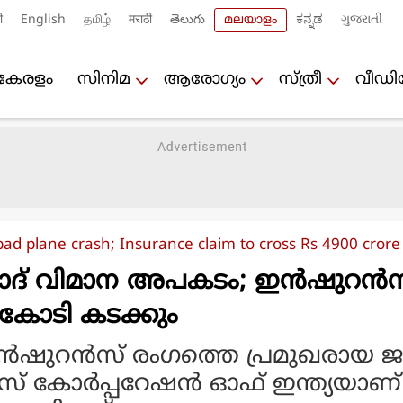
ी
English
தமிழ்
मराठी
తెలుగు
മലയാളം
ಕನ್ನಡ
ગુજરાતી
കേരളം
സിനിമ
ആരോഗ്യം
സ്ത്രീ
വീഡ
d plane crash; Insurance claim to cross Rs 4900 crore
് വിമാന അപകടം; ഇന്‍ഷുറന്‍സ
0 കോടി കടക്കും
ന്‍ഷുറന്‍സ് രംഗത്തെ പ്രമുഖരായ 
‍സ് കോര്‍പ്പറേഷന്‍ ഓഫ് ഇന്ത്യയാണ