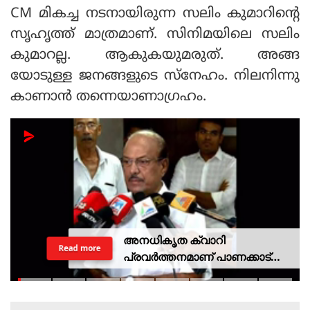
CM മികച്ച നടനായിരുന്ന സലിം കുമാറിന്റെ
സൃഹൃത്ത് മാത്രമാണ്. സിനിമയിലെ സലിം
കുമാറല്ല. ആകുകയുമരുത്. അങ്ങ
യോടുള്ള ജനങ്ങളുടെ സ്നേഹം. നിലനിന്നു
കാണാന്‍ തന്നെയാണാഗ്രഹം.
അനധികൃത ക്വാറി
Read more
പ്രവര്‍ത്തനമാണ് പാണക്കാട്
ഉരുള്‍പൊട്ടലിന്
കാരണമായതെന്ന് മന്ത്രി പികെ
കുഞ്ഞാലിക്കുട്ടി