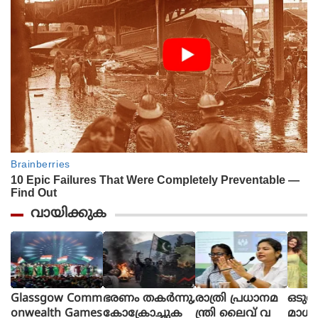
വായിക്കുക
Glassgow Comm
ഭരണം തകര്‍ന്നു,
രാത്രി പ്രധാനമ
ഒടുവ
onwealth Games
കോക്രോച്ചുക
ന്ത്രി ലൈവ് വ
മാധ