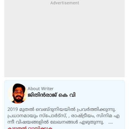
About Writer
ജിതിൻരാജ് കെ വി
2019 മുതൽ വെബ്ദുനിയയിൽ പ്രവർത്തിക്കുന്നു.
പ്രധാനമായും സ്പോർട്സ്, , രാഷ്ട്രീയം, സിനിമ എ
ന്നീ വിഷയങ്ങളിൽ ലേഖനങ്ങൾ എഴുതുന്നു. ....
കൂടുതല്‍ വായിക്കുക