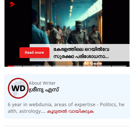
കേരളത്തിലെ റെയില്‍വേ
Read more
സുരക്ഷാ പരിശോധനാ
ദൗത്യമായ ഓപ്പറേഷന്‍
രക്ഷിതയില്‍ അറസ്റ്റിലായത് 33
പേര്‍
About Writer
ശ്രീനു എസ്
6 year in webdunia, areas of expertise - Politics, he
alth, astrology....
കൂടുതല്‍ വായിക്കുക