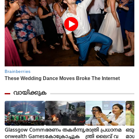
വായിക്കുക
Glassgow Comm
ഭരണം തകര്‍ന്നു,
രാത്രി പ്രധാനമ
ഒടുവ
onwealth Games
കോക്രോച്ചുക
ന്ത്രി ലൈവ് വ
മാധ