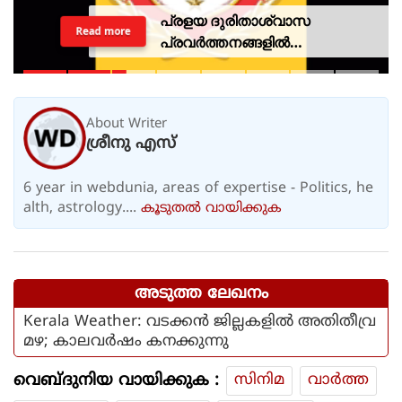
പ്രളയ ദുരിതാശ്വാസ
Read more
പ്രവര്‍ത്തനങ്ങളില്‍
ഏര്‍പ്പെട്ടിരുന്ന വാഹനത്തിന് പിഴ
ചുമത്തിയ എംവിഡി
ഉദ്യോഗസ്ഥനെ സസ്‌പെന്‍ഡ്
About Writer
ചെയ്തു
ശ്രീനു എസ്
6 year in webdunia, areas of expertise - Politics, he
alth, astrology....
കൂടുതല്‍ വായിക്കുക
അടുത്ത ലേഖനം
Kerala Weather: വടക്കൻ ജില്ലകളിൽ അതിതീവ്ര
മഴ; കാലവർഷം കനക്കുന്നു
വെബ്ദുനിയ വായിക്കുക :
സിനിമ
വാര്‍ത്ത