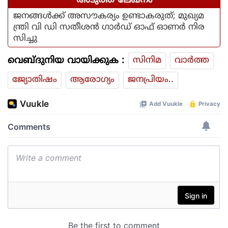
അടുത്ത ലേഖനം
ജനങ്ങള്‍ക്ക് അസൗകര്യം ഉണ്ടാകരുത്; മുഖ്യമ
ന്ത്രി വി ഡി സതീശന്‍ ഗാര്‍ഡ് ഓഫ് ഓണര്‍ നിര
സിച്ചു
വെബ്ദുനിയ വായിക്കുക :
സിനിമ
വാര്‍ത്ത
ജ്യോതിഷം
ആരോഗ്യം
ജനപ്രിയം..