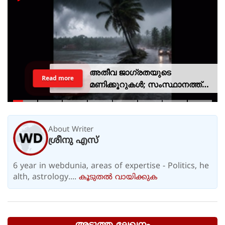
അതീവ ജാഗ്രതയുടെ
Read more
മണിക്കൂറുകൾ; സംസ്ഥാനത്ത്
റെഡ് അലർട്ട്, ശക്തമായ
കാറ്റിനും സാധ്യത
About Writer
ശ്രീനു എസ്
6 year in webdunia, areas of expertise - Politics, he
alth, astrology....
കൂടുതല്‍ വായിക്കുക