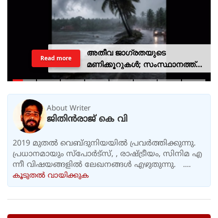
അതീവ ജാഗ്രതയുടെ
Read more
മണിക്കൂറുകൾ; സംസ്ഥാനത്ത്
റെഡ് അലർട്ട്, ശക്തമായ
കാറ്റിനും സാധ്യത
About Writer
ജിതിൻരാജ് കെ വി
2019 മുതൽ വെബ്ദുനിയയിൽ പ്രവർത്തിക്കുന്നു.
പ്രധാനമായും സ്പോർട്സ്, , രാഷ്ട്രീയം, സിനിമ എ
ന്നീ വിഷയങ്ങളിൽ ലേഖനങ്ങൾ എഴുതുന്നു. ....
കൂടുതല്‍ വായിക്കുക