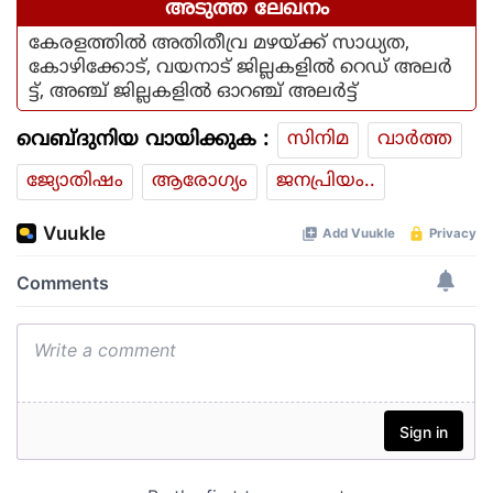
അടുത്ത ലേഖനം
കേരളത്തിൽ അതിതീവ്ര മഴയ്ക്ക് സാധ്യത,
കോഴിക്കോട്, വയനാട് ജില്ലകളിൽ റെഡ് അലർ
ട്ട്, അഞ്ച് ജില്ലകളിൽ ഓറഞ്ച് അലർട്ട്
വെബ്ദുനിയ വായിക്കുക :
സിനിമ
വാര്‍ത്ത
ജ്യോതിഷം
ആരോഗ്യം
ജനപ്രിയം..