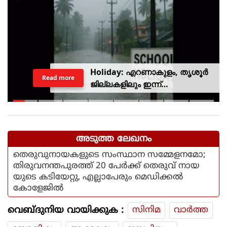
Holiday: എറണാകുളം, തൃശൂർ
Read more
ജില്ലകളിലും ഇന്ന്
അവധിയാണേ..!
അടുത്ത ലേഖനം
തെരുവുനായകളുടെ സംസ്ഥാന സമ്മേളനമോ;
തിരുവനന്തപുരത്ത് 20 പേര്‍ക്ക് തെരുവ് നായ
യുടെ കടിയേറ്റു, എല്ലാപേരും മെഡിക്കല്‍
കോളേജില്‍
വെബ്ദുനിയ വായിക്കുക :
സിനിമ
വാര്‍ത്ത