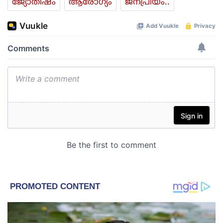
ജ്യോതിഷം
ആരോഗ്യം
ജനപ്രിയം..