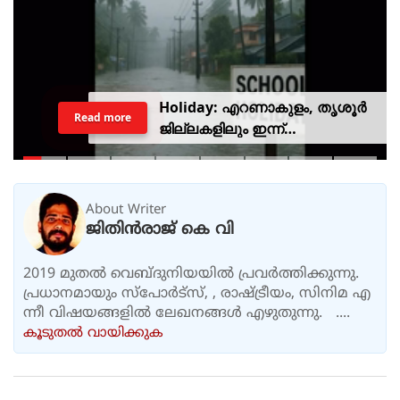
Holiday: എറണാകുളം, തൃശൂർ
Read more
ജില്ലകളിലും ഇന്ന്
അവധിയാണേ..!
About Writer
ജിതിൻരാജ് കെ വി
2019 മുതൽ വെബ്ദുനിയയിൽ പ്രവർത്തിക്കുന്നു.
പ്രധാനമായും സ്പോർട്സ്, , രാഷ്ട്രീയം, സിനിമ എ
ന്നീ വിഷയങ്ങളിൽ ലേഖനങ്ങൾ എഴുതുന്നു. ....
കൂടുതല്‍ വായിക്കുക