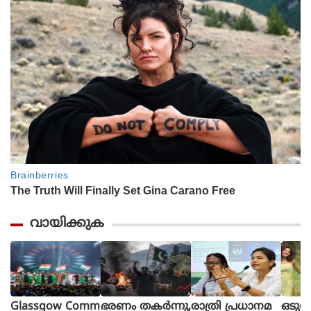
വായിക്കുക
Glassgow Comm
ഭരണം തകര്‍ന്നു,
രാത്രി പ്രധാനമ
ഒടുവ