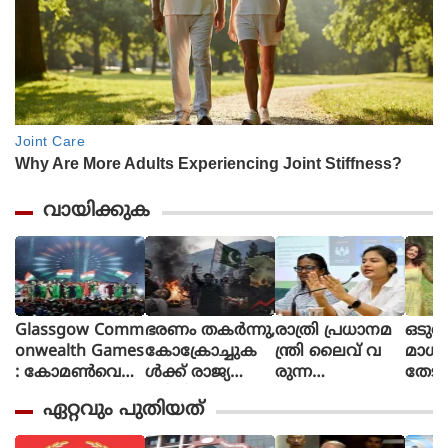
വായിക്കുക
Glassgow Comm
ഭരണം തകര്‍ന്നു,
രാത്രി പ്രധാനമ
ഒടുവ
onwealth Games
കോക്രോച്ചുക
ന്ത്രി ലൈവ് വ
മാധ
: കോമൺവെൽ
ള്‍ക്ക് രാജ്യത്തെ
രുന്ന
തേടി
ത്ത് ഗെയിംസിന്
മറിച്ചിടാന്‍ ക
പോലെയാണൊ
ന്ന് 
ഏറ്റവും പുതിയത്
ഗ്ലാസ്ഗോയിൽ
ഴിയും:
ലീവ് പ്ര
ശബ്
കൊടിയിറങ്ങി,
പാകിസ്ഥാന്‍ ആ
ഖ്യാപിക്കേണ്ടത്,
തി