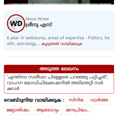
അവധിയാണേ..!
About Writer
ശ്രീനു എസ്
6 year in webdunia, areas of expertise - Politics, he
alth, astrology....
കൂടുതല്‍ വായിക്കുക
അടുത്ത ലേഖനം
'എന്തിനാ സതീശാ പിള്ളേരെ പറഞ്ഞു പറ്റിച്ചത്';
വാഹന മോഡിഫിക്കേഷനിൽ അടിതെറ്റി സർ
ക്കാർ
വെബ്ദുനിയ വായിക്കുക :
സിനിമ
വാര്‍ത്ത
ജ്യോതിഷം
ആരോഗ്യം
ജനപ്രിയം..