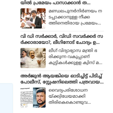
ണപ്രകാരം സര്‍ക്കാര്‍ ത
യിൽ പ്രമേയം പാസാക്കാൻ ത
യ്യാറാക്കിയ പട്ടികയില്‍ 4
മിഴ്‌നാട്, മുഖ്യമന്ത്രി വിളിച്ച യോഗം
മണ്ഡലപുനര്‍നിര്‍ണയം ന
ബില്ലുകളാണുള്ളത്.
ഡിഎംകെ ബഹിഷ്കരിച്ചു
ടപ്പാക്കാനുള്ള നീക്ക
ത്തിനെതിരായ പ്രമേയം
നിയമസഭയില്‍
പാസാക്കാനൊരുങ്ങി ത
വി ഡി സർക്കാർ, വിഡി സവർക്കർ സ
മിഴ്നാട്. മുഖ്യമന്ത്രി സി
ർക്കാരായോ?, ലീഗിനോട് ചോദ്യം ഉയ
ജോസഫ് വിജയുടെ
ർത്തി കെ ടി ജലീൽ
ലീഗ് വിദ്യാഭ്യാസ മന്ത്രി ഭ
നേതൃത്വത്തില്‍ സംസ്ഥാന
രിക്കുന്ന വകുപ്പാണ്
ത്തെ എം പിമാരുമായി നട
കുട്ടികള്‍ക്കുളള ക്വിസ് മ
ന്ന കൂടിക്കാഴ്ചയ്ക്ക്
ല്‍സരത്തില്‍ സ്വാതന്ത്ര്യ
പിന്നാലെയാണ്
സമരത്തില്‍ ഏറ്റവും
അർജുൻ ആയങ്കിയെ ഓടിച്ചിട്ട് പിടിച്ച്
തീരുമാനം.
കൂടുതല്‍ ജയിലില്‍ കിടന്ന
പോലീസ്, സ്റ്റേഷനിലെത്തി പത്രവായ
സ്വാതന്ത്ര്യസമര സേനാനി
ന, കടലിൽ കാണാതായവരെ
വൈദ്യപരിശോധന
'സവര്‍ക്കര്‍' ആണെന്ന ത
കിട്ടിയോ എന്ന് പരിഹാസം
യ്ക്ക്വിധേയമാക്കി
രത്തില്‍ ഉത്തരം കിട്ടുന്ന
തിരികെകൊണ്ടുവ
ചോദ്യം ചോദിപ്പിച്ച് സവ
രുമ്പോഴായിരുന്നു വിമര്‍ശ
ര്‍ക്കറെ വെള്ളപൂശാന്‍ ശ്ര