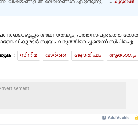
എന്നീ വിഷയങ്ങളിൽ ലേഖനങ്ങൾ എഴുതുന്നു. ....
കൂടുതല്‍
പണക്കൊഴുപ്പും അലസതയും, പത്തനാപുരത്തെ തോ
ഗണേഷ് കുമാർ സ്വയം വരുത്തിവെച്ചതെന്ന് സിപിഐ
കുക :
സിനിമ
വാര്‍ത്ത
ജ്യോതിഷം
ആരോഗ്യം