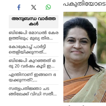
പകുതിയോടെ പ്
അനുബന്ധ വാര്‍ത്ത
കള്‍
ബിജെപി മോഡൽ കേര
ളത്തിലും; മുഖ്യ തിര
ഞ്ഞെടുപ്പ് ഓഫീസർ സ
കോക്രോച്ച് പാർട്ടി
തീശന്റെ സെക്രട്ടറി
തെളിയിക്കുന്നത്
യുവാക്കളുടെ നിരാശ,
ബിജെപി കുറഞ്ഞത് ഒ
പ്രതിപക്ഷത്തിന്
രു 20 വർഷം കൂടി ഇന്ത്യ
മുന്നിൽ വലിയ അവസ
ഭരിക്കും, പ്രവചന
രമെന്ന് ശശി തരൂർ
എന്തിനാണ് ഇങ്ങനെ ഭ
വുമായി ആക്സിസ്
യക്കുന്നത്?,
മൈ ഇന്ത്യ സ്ഥാപകൻ
കോക്രോച്ച് ജനതാ പാർ
പ്രദീപ് ഗുപ്ത
സത്യപ്രതിജ്ഞാ ചട
ട്ടിയുടെ എക്സ് അ
ങ്ങിലേക്ക് വിഡി സതീശ
ക്കൗണ്ടിന് ഇന്ത്യയിൽ
ന്‍ ക്ഷണിച്ചിട്ടുണ്ട്; മൂന്ന്
വിലക്ക്
ബിജെപി നിയുക്ത