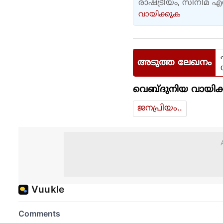
രാഷ്ട്രീയം, സിനിമ 
വായിക്കുക
അടുത്ത ലേഖനം
വെബ്ദുനിയ വായിക്
ജനപ്രിയം..