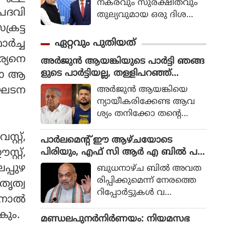
നകരവും സുരക്ഷിതവും
 പദവി
തുല്യവുമായ ഒരു ദിശ
യില്‍ സാങ്കേതികവിദ്യ
്രട്ട
വികസിക്കുന്നുവെന്ന് ഉറ
ഏറ്റവും പുതിയത്
‍ച്ച
പ്പാക്കുക എന്ന പ്രഖ്യാപിത
ര്യനെ
അർജുൻ ആയങ്കിയുടെ പാർട്ടി ഞങ്ങ
ലക്ഷ്യത്തോടെയാണ് ഇ
ളുടെ പാർട്ടിയല്ല, തള്ളിപറഞ്ഞ്
ിയോ ആ
തിന്റെ ആരംഭം. ചടങ്ങില്‍
സിപിഎം നേതൃത്വം
യുഎന്‍ സെക്രട്ടറി ജനറല്‍
അര്‍ജുന്‍ ആയങ്കിയെ
ംഘടന
അന്റോണിയോ ഗുട്ടെറസ്
ന്യായീകരിക്കേണ്ട ആവ
പങ്കെടുത്തു.
ശ്യം തനിക്കോ തന്റെ
പാര്‍ട്ടിക്കോ ഇല്ലെന്നും അ
റ്റ്,
യാള്‍ക്കെതിരെ നിയമപര
പാര്‍ലമെന്റ് ഈ ആഴ്ചയോടെ
മായ നടപടികള്‍ സ്വീക
പിരിയും, എഫ് സി ആര്‍ എ ബില്‍ പ
റ്റ്,
രിക്കുന്നതില്‍ തടസ്സങ്ങ
ട്ടികയിലില്ല, അമിത് ഷാ മറുപ
പ്പുഴ
ബുധനാഴ്ച ബില്‍ അവത
ളില്ലെന്നും പ്രതിപക്ഷ
ടിയില്ലാതെ മടങ്ങുമോ?
രിപ്പിക്കുമെന്ന് നേരത്തെ
തൃത്വ
നേതാവായ പിണറായി
റിപ്പോര്‍ട്ടുകള്‍ വ
വിജയനാണ് വ്യക്ത
നാല്‍
ന്നിരുന്നെങ്കിലും കാര്യോപ
മാക്കിയത്.
കും.
ദേശകസമിതിയിലെ ധാര
മണ്ഡലപുനർനിർണയം: നിയമസഭ