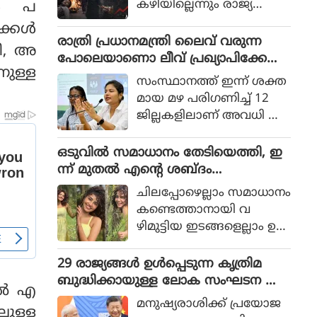
കഴിയില്ലെന്നും രാജ്യത്തെ
്‍ പ
ആഭ്യന്തര മന്ത്രി
്കള്‍
മൊഹ്സിന്‍ നഖ്വി
രാത്രി പ്രധാനമന്ത്രി ലൈവ് വരുന്ന
ടി, അ
വ്യാഴാഴ്ച പറഞ്ഞു. കര
പോലെയാണൊ ലീവ് പ്രഖ്യാപിക്കേണ്ട
നുള്ള
സേനാ മേധാവി ഫീല്‍ഡ്
ത്, എറണാകുളം ജില്ലാ കളക്ടർ
സംസ്ഥാനത്ത് ഇന്ന് ശക്ത
മാര്‍ഷല്‍ സയ്യിദ് അസിം
ക്കെതിരെ വിമർശനം
മായ മഴ പരിഗണിച്ച് 12
മുനീറിന്റെ അടുത്ത
ജില്ലകളിലാണ് അവധി പ്ര
യാളായി അറിയപ്പെടുന്ന ന
ഖ്യാപിച്ചത്.
ഖ്വി പാകിസ്ഥാന്റെ
ഒടുവില്‍ സമാധാനം തേടിയെത്തി, ഇ
കോക്രോച്ചുകള്‍ ഒ
ന്ന് മുതല്‍ എന്റെ ശബ്ദം
ന്നിച്ചാല്‍ രാജ്യത്തെ മ
തിരെഞ്ഞെടുക്കുന്നു, പോസ്റ്റുമായി
റിച്ചിടാന്‍ കഴിയുമെന്ന് പറ
ചിലപ്പോഴെല്ലാം സമാധാനം
അനുപമ പരമേശ്വരന്‍, ഒരു ബ്രെയ്ക്ക
ഞ്ഞു.
കണ്ടെത്താനായി വ
പ്പ് മണക്കുന്നുവെന്ന് സോഷ്യല്‍
ഴിമുട്ടിയ ഇടങ്ങളെല്ലാം ഉ
മീഡിയ
പേക്ഷിക്കേണ്ടതായി വ
രും.
29 രാജ്യങ്ങള്‍ ഉള്‍പ്പെടുന്ന കൃത്രിമ
ബുദ്ധിക്കായുള്ള ലോക സംഘടന ആ
ല്‍ എ
രംഭിച്ച് ചൈന; ഇന്ത്യ ഇല്ല
മനുഷ്യരാശിക്ക് പ്രയോജ
ുള്ള