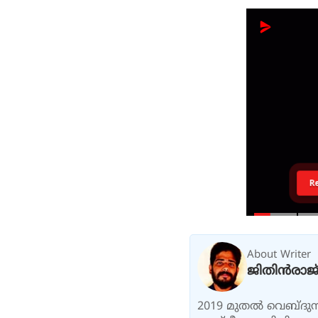
R
About Writer
ജിതിൻരാജ്
2019 മുതൽ വെബ്ദുനി