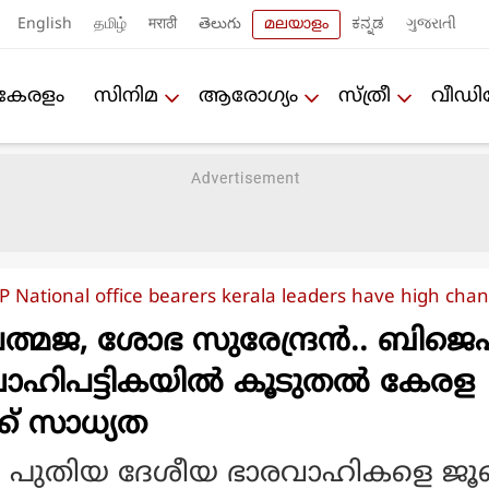
English
தமிழ்
मराठी
తెలుగు
മലയാളം
ಕನ್ನಡ
ગુજરાતી
കേരളം
സിനിമ
ആരോഗ്യം
സ്ത്രീ
വീഡ
P National office bearers kerala leaders have high cha
 പത്മജ, ശോഭ സുരേന്ദ്രൻ.. ബിജെ
വാഹിപട്ടികയിൽ കൂടുതൽ കേരള
ക് സാധ്യത
 പുതിയ ദേശീയ ഭാരവാഹികളെ ജൂണ