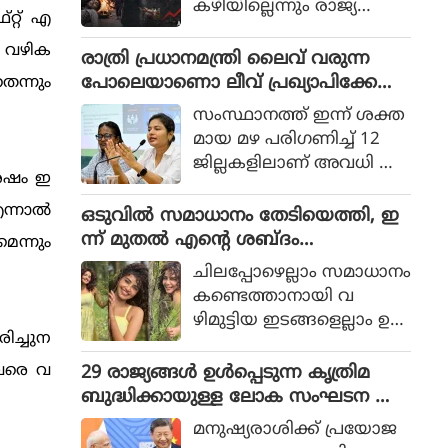
കഴിയില്ലെന്നും രാജ്യത്തെ
റ്റ് എ
ആഭ്യന്തര മന്ത്രി
യ വഴിക
മൊഹ്സിന്‍ നഖ്വി
രാത്രി പ്രധാനമന്ത്രി ലൈവ് വരുന്ന
വ്യാഴാഴ്ച പറഞ്ഞു. കര
പോലെയാണൊ ലീവ് പ്രഖ്യാപിക്കേണ്ട
െന്നും
സേനാ മേധാവി ഫീല്‍ഡ്
ത്, എറണാകുളം ജില്ലാ കളക്ടർ
സംസ്ഥാനത്ത് ഇന്ന് ശക്ത
മാര്‍ഷല്‍ സയ്യിദ് അസിം
ക്കെതിരെ വിമർശനം
മായ മഴ പരിഗണിച്ച് 12
മുനീറിന്റെ അടുത്ത
ജില്ലകളിലാണ് അവധി പ്ര
യാളായി അറിയപ്പെടുന്ന ന
ശേഷം ഇ
ഖ്യാപിച്ചത്.
ഖ്വി പാകിസ്ഥാന്റെ
്നാല്‍
ഒടുവില്‍ സമാധാനം തേടിയെത്തി, ഇ
കോക്രോച്ചുകള്‍ ഒ
ന്ന് മുതല്‍ എന്റെ ശബ്ദം
െന്നും
ന്നിച്ചാല്‍ രാജ്യത്തെ മ
തിരെഞ്ഞെടുക്കുന്നു, പോസ്റ്റുമായി
റിച്ചിടാന്‍ കഴിയുമെന്ന് പറ
ചിലപ്പോഴെല്ലാം സമാധാനം
അനുപമ പരമേശ്വരന്‍, ഒരു ബ്രെയ്ക്ക
ഞ്ഞു.
കണ്ടെത്താനായി വ
പ്പ് മണക്കുന്നുവെന്ന് സോഷ്യല്‍
ഴിമുട്ടിയ ഇടങ്ങളെല്ലാം ഉ
മീഡിയ
രിച്ചുന
പേക്ഷിക്കേണ്ടതായി വ
രും.
 വരെ വ
29 രാജ്യങ്ങള്‍ ഉള്‍പ്പെടുന്ന കൃത്രിമ
ബുദ്ധിക്കായുള്ള ലോക സംഘടന ആ
രംഭിച്ച് ചൈന; ഇന്ത്യ ഇല്ല
മനുഷ്യരാശിക്ക് പ്രയോജ