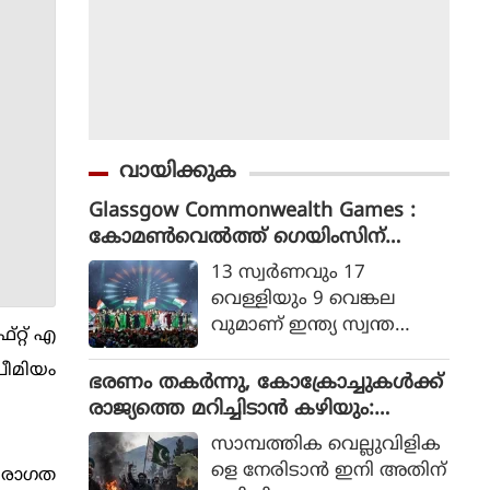
വായിക്കുക
Glassgow Commonwealth Games :
കോമൺവെൽത്ത് ഗെയിംസിന്
ഗ്ലാസ്ഗോയിൽ കൊടിയിറങ്ങി, മെഡ
13 സ്വര്‍ണവും 17
ൽ നേട്ടത്തിൽ ഇന്ത്യ നാലാമത്
വെള്ളിയും 9 വെങ്കല
വുമാണ് ഇന്ത്യ സ്വന്ത
റ്റ് എ
മാക്കിയത്.
്രീമിയം
ഭരണം തകര്‍ന്നു, കോക്രോച്ചുകള്‍ക്ക്
രാജ്യത്തെ മറിച്ചിടാന്‍ കഴിയും:
പാകിസ്ഥാന്‍ ആഭ്യന്തര മന്ത്രി
സാമ്പത്തിക വെല്ലുവിളിക
മൊഹ്സിന്‍ നഖ്വി
ളെ നേരിടാന്‍ ഇനി അതിന്
്പരാഗത