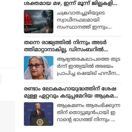
പൊതുതാല്പര്യ ഹര്‍ജി പ
ശക്തമായ മഴ, ഇന്ന് മൂന്ന് ജില്ലകളിൽ
ബിജെപി പരാജയങ്ങളെ
രിഗണിക്കവെയാണ് കോട
റെഡ് അലർട്ട്
പറ്റിയാണ് അഖിലേഷ്
ചക്രവാതച്ചുഴിയുടെ
തിയുടെ വാക്കാലുള്ള
യാദവിന്റെ പരാമര്‍ശം.
സ്വാധീനഫലമായി
നിരീക്ഷണം.
സംസ്ഥാനത്ത് ഇന്നും
നാളെയും ഒറ്റപ്പെട്ടയിടങ്ങ
ളില്‍ അതിതീവ്രവും ശക്ത
തന്നെ രാജ്യത്തിൽ നിന്നും അടർ
വുമായ മഴയ്ക്ക് സാധ്യത.
ത്തിമാറ്റാനാകില്ല, ഡിസംബറിൽ
കേന്ദ്ര കാലാവസ്ഥ വ
തിരിച്ചുപോകുമെന്ന് ഷെയ്ഖ് ഹസീന
ആഭ്യന്തരകലാപത്തെ തുട
കുപ്പിന്റെ അറിയിപ്പ് പ്ര
ര്‍ന്ന് ഇന്ത്യയില്‍ അഭയം
കാരം ഇന്ന് പത്തനംതിട്ട,
പ്രാപിച്ച ഷെയ്ഖ് ഹസീന
കോട്ടയം, ഇടുക്കി ജില്ലക
ഡല്‍ഹിയില്‍ ഇന്നലെ നട
ളില്‍ റെഡ് അലര്‍ട്ടാണ്.
ത്തിയ വാര്‍ത്താസമ്മേളന
രണ്ടാം ലോകമഹായുദ്ധത്തിന് ശേഷ
ത്തിലാണ് ഇക്കാര്യം വ്യ
മുള്ള ഏറ്റവും കടുപ്പമേറിയ ആക്രമ
ക്തമാക്കിയത്.
ണം ഞങ്ങൾ പദ്ധതിയിട്ടു, പക്ഷേ
ആക്രമണം ആരംഭിക്കുന്ന
വേണ്ടെന്ന് വെച്ചു : ഡൊണാൾഡ് ട്രംപ്
തിന് തൊട്ടുമുന്‍പായി ഇ
റാന്റെ ഭാഗത്ത് നിന്നും അ
ടിയന്തിര നയതന്ത്ര ഇട