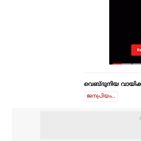
R
വെബ്ദുനിയ വായിക്
ജനപ്രിയം..