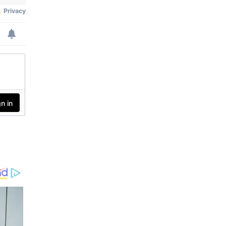
പെടലുണ്ടായെന്നും ചര്‍ച്ച
കള്‍ക്ക് ഇറാന്‍ സമ്മതം
മൂളിയതുകൊണ്ടാണ് ആ
ക്രമണത്തില്‍ നിന്നും
യുഎസ് പിന്മാറിയതെന്നും
ട്രംപ് പറഞ്ഞു. ലാസ്
വേഗാസില്‍ പൊതുസ
മ്മേളനത്തില്‍
സംസാരിക്കവെയാണ്
ട്രംപ് ഇക്കാര്യം പറഞ്ഞത്.