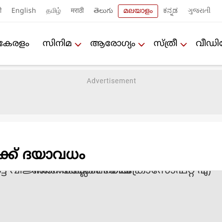
ी
English
தமிழ்
मराठी
తెలుగు
മലയാളം
ಕನ್ನಡ
ગુજરાતી
കേരളം
സിനിമ
ആരോഗ്യം
സ്ത്രീ
വീഡ
യ്ക്ക് ദയാവധം