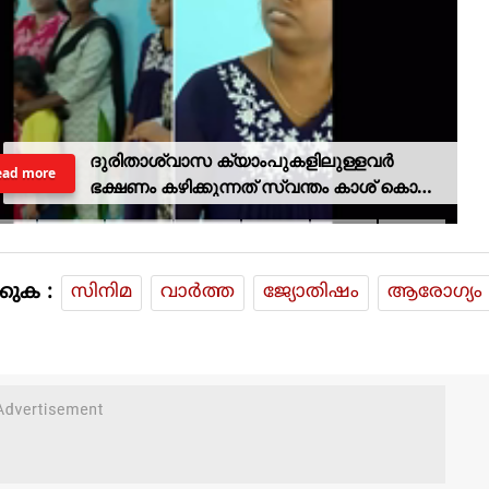
ദുരിതാശ്വാസ ക്യാംപുകളിലുള്ളവർ
ead more
ഭക്ഷണം കഴിക്കുന്നത് സ്വന്തം കാശ് കൊണ്ട്
വാങ്ങി; ദുരിതക്കയം
കുക :
സിനിമ
വാര്‍ത്ത
ജ്യോതിഷം
ആരോഗ്യം