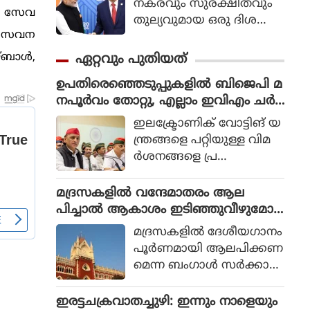
നകരവും സുരക്ഷിതവും
രം സേവ
തുല്യവുമായ ഒരു ദിശ
ി സേവന
യില്‍ സാങ്കേതികവിദ്യ
വികസിക്കുന്നുവെന്ന് ഉറ
്ബാള്‍,
ഏറ്റവും പുതിയത്
പ്പാക്കുക എന്ന പ്രഖ്യാപിത
ഉപതിരെഞ്ഞെടുപ്പുകളിൽ ബിജെപി മ
ലക്ഷ്യത്തോടെയാണ് ഇ
നപൂർവം തോറ്റു, എല്ലാം ഇവിഎം ചർ
തിന്റെ ആരംഭം. ചടങ്ങില്‍
ച്ചകളിൽ നിന്നും ശ്രദ്ധ തിരിക്കാൻ :
യുഎന്‍ സെക്രട്ടറി ജനറല്‍
ഇലക്ട്രോണിക് വോട്ടിങ് യ
അഖിലേഷ് യാദവ്
അന്റോണിയോ ഗുട്ടെറസ്
ന്ത്രങ്ങളെ പറ്റിയുള്ള വിമ
പങ്കെടുത്തു.
ര്‍ശനങ്ങളെ പ്ര
തിരോധിക്കാനും പൊതുജ
നങ്ങളെ തെറ്റിദ്ധ
മദ്രസകളിൽ വന്ദേമാതരം ആല
രിപ്പിക്കാനുമാണ്
പിച്ചാൽ ആകാശം ഇടിഞ്ഞുവീഴുമോ?:
ബിജെപിയുടെ ശ്രമമെന്നും
കൊൽക്കത്ത ഹൈക്കോടതി
മദ്രസകളില്‍ ദേശീയഗാനം
അഖിലേഷ് യാദവ് ആ
പൂര്‍ണമായി ആലപിക്കണ
രോപിച്ചു. ബിഹാറിലെ ബ
മെന്ന ബംഗാള്‍ സര്‍ക്കാര്‍
ങ്കിപൂര്‍, മധ്യപ്രദേശിലെ ദ
വിജ്ഞാപനം ചോദ്യം
തിയ നിയമസഭാ ഉപ
ചെയ്തുകൊണ്ടുള്ള
ഇരട്ടചക്രവാതച്ചുഴി: ഇന്നും നാളെയും
തിരെഞ്ഞെടുപ്പുകളിലെ