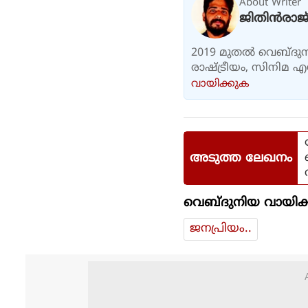
About Writer
ജിതിൻരാജ്
2019 മുതൽ വെബ്ദുനി
രാഷ്ട്രീയം, സിനിമ 
വായിക്കുക
അടുത്ത ലേഖനം
വെബ്ദുനിയ വായിക്
ജനപ്രിയം..