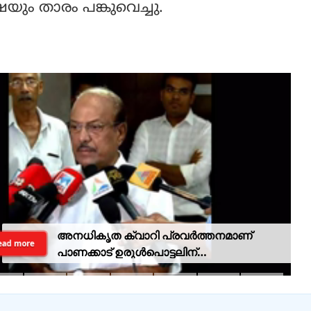
്ഷയും താരം പങ്കുവെച്ചു.
അനധികൃത ക്വാറി പ്രവര്‍ത്തനമാണ്
ead more
പാണക്കാട് ഉരുള്‍പൊട്ടലിന്
കാരണമായതെന്ന് മന്ത്രി പികെ
കുഞ്ഞാലിക്കുട്ടി