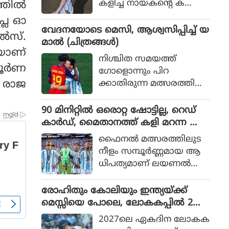
കളിച്ച നായകന്റെ ക
തില്‍
രുത്തിൽ അർജന്റീനയ്ക്ക്
്ലേ ഓ
36 വർഷങ്ങൾക്കു ശേഷം
വേദനയോടെ മെസി, ആശ്വസിപ്പിച്ച് യ
്‍സ്.
വിശ്വകിരീടം
മാൽ (ചിത്രങ്ങൾ)
യാണ്
നിശ്ചിത സമയത്ത്
ൂര്‍ണ
ഗോളൊന്നും പിറ
ം രാജ
ക്കാതിരുന്ന മത്സരത്തിൽ
അധിക സമയത്താണ്
സ്‌പെയിൻ ഗോൾ നേടിയ
90 മിനിറ്റിൽ ഒരൊറ്റ ഷോട്ടില്ല, റെഡ്
ത്
കാർഡ്, മൈതാനത്ത് കളി മറന്ന അർ
ജൻ്റീന, സ്പെയിനിന് മാത്രം അർഹത
ഫൈനല്‍ മത്സരത്തിലുട
പ്പെട്ട കിരീടം
നീളം സമ്പൂര്‍ണ്ണമായ ആ
ധിപത്യമാണ് ലയണല്‍
മെസ്സിയുടെ അര്‍ജന്റീന
യുടെ മുകളില്‍ സ്‌പെയിന്‍
രോഹിതും കോലിയും ഇന്ത്യയ്ക്ക്
ചെലുത്തിയത്.
മെസ്സിയെ പോലെ, ലോകകപ്പിൽ 2
പേരും കളിക്കണമെന്ന് മുഹമ്മദ്
2027ലെ ഏകദിന ലോകക
കൈഫ്