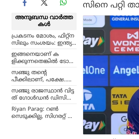
സിനെ പറ്റി താ
അനുബന്ധ വാര്‍ത്ത
കള്‍
പ്രകടനം മോശം, ഫിറ്റ്ന
സിലും സംശയം: ഇന്ത്യ
യുടെ ഏകദിന ലോകക
ഇങ്ങനെയാണ് ക
പ്പിൽ പ്ലാനിൽ നിന്നും
ളിക്കുന്നതെങ്കിൽ ടോപ്
രോഹിത് പുറത്തേക്ക്?
4 അർഹിക്കുന്നില്ല, രാജ
സഞ്ജു തന്റെ
സ്ഥാൻ താരങ്ങളെ ക
പീക്കിലാണ്, പക്ഷേ..
ടുത്ത ഭാഷയിൽ വിമർ
ഫിറ്റ്‌നസ് ശ്രദ്ധിക്കണം,
ശിച്ച് റിയാൻ പരാഗ്
സഞ്ജു രാജസ്ഥാന്‍ വിട്ട
കോലിയെ മാതൃക
ത് ഗോള്‍ഡന്‍ ഡിസിഷ
യാക്കണം: ഉപദേശ
ന്‍, അല്ലെങ്കില്‍ വൈഭ
വുമായി മുന്‍ താരം
Riyan Parag: റൺ
വിന്റെ നിഴലില്‍ ആ
സെടുക്കില്ല, സിഗരറ്റ് വ
യേനെ
ലിക്കും; രാജസ്ഥാൻ
നായകനു വിമർശനം, ന
ടപടിയോ? (വീഡിയോ)