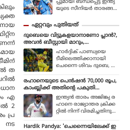
പ്പുമായി ബന്ധപ്പെട്ട് ഇന്ത്യ
കിലും
യുടെ സീനിയര്‍ താരങ്ങ
ളായ രോഹിത് ശര്‍മ
്യക്ത
യുടെയും വിരാട്
ഏറ്റവും പുതിയത്
കനായ
കോലിയുടെയും ഭാവിയെ
്റ്‌ന
ദുബെയെ വിട്ടുകളയാനാണോ പ്ലാൻ?,
സംബന്ധിച്ചുള്ള ചര്‍ച്ചകള്‍
അവൻ ബീസ്റ്റായി മാറും,
െന്ന്
കൊഴുക്കുന്നതിനിടെ വിഷ
ചെന്നൈയ്ക്ക് മുന്നറിയിപ്പ് നൽകി അ
യത്തില്‍ പ്രതികരണ
ഹാര്‍ദ്ദിക് പാണ്ഡ്യയെ
യകമായ
ശ്വിൻ
വുമായി മുന്‍ ഇന്ത്യന്‍
ടീമിലെത്തിക്കാനായി
ീമിന്
താരം മുഹമ്മദ് കൈഫ്.
ചെന്നൈ ശിവം ദുബെ, ഖ
ല്‍ ത
ലീല്‍ അഹമ്മദ് എന്നീ താര
റില്‍
ങ്ങളെ വിട്ടുനല്‍കുമെന്ന്
രഹാനെയുടെ പെൻഷൻ 70,000 രൂപ,
കഴിഞ്ഞ ദിവസങ്ങളില്‍
കാംബ്ലിക്ക് അതിന്റെ പകുതി
രധാന
റിപ്പോര്‍ട്ടുക
പോലുമില്ല; കാരണം ഇതാണ്
ണം എ
ഇന്ത്യൻ താരം അജിങ്ക്യ ര
ളുണ്ടായിരുന്നു. എന്നാല്‍
ഹാനെ രാജ്യാന്തര ക്രിക്ക
ല്‍ 2
ചെന്നൈ ദുബെയെ
റ്റിൽ നിന്ന് വിരമിച്ചതിനു
കൈവിട്ടാല്‍ അതൊരു വ
ം പ്ര
പിന്നാലെ ബിസിസിഐ
ലിയ നഷ്ടമാകുമെന്നാണ്
ം നട
യുടെ പെൻഷൻ സമ്പ്ര
Hardik Pandya: 'ചെന്നൈയിലേക്ക് ഇ
മുന്‍ ചെന്നൈ സൂപ്പര്‍