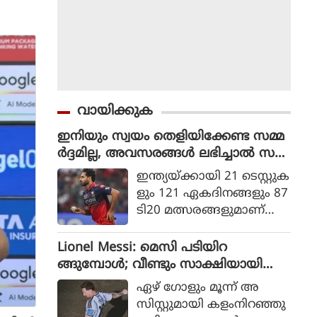
വായിക്കുക
ഇനിയും സ്വയം തെളിയിക്കേണ്ട സമ്മ
ർദ്ദമില്ല, അവസരങ്ങൾ ലഭിച്ചാൽ സ
ന്തോഷം അത്രമാത്രം : ഭുവനേശ്വർ
ഇന്ത്യയ്ക്കായി 21 ടെസ്റ്റുക
കുമാർ
ളും 121 ഏകദിനങ്ങളും 87
ടി20 മത്സരങ്ങളുമാണ്
ഭുവനേശ്വര്‍ കുമാര്‍ ക
ളിച്ചിട്ടുള്ളത്.
Lionel Messi: മെസി പടിയിറ
ങ്ങുമ്പോൾ; വീണ്ടും സാക്ഷിയായി
മെറ്റ്‌ലൈഫ്
ഏഴ് ഗോളും മൂന്ന് അ
സിസ്റ്റുമായി കളംനിറഞ്ഞു