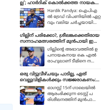
ദായമാണ് സമൂഹമാധ്യമ
ല്ല'; ഹാർദിക് കൊൽക്കത്ത നായക
കിങ്ങ്‌സ് താരം കൂടിയായ
ങ്ങളിൽ ചർച്ച. ര
ൻ?
ആര്‍ അശ്വിന്‍ പറയുന്നത്.
Hardik Pandya: ഐപിഎ
ഹാനെയ്ക്ക് ബിസിസിഐ
ൽ ട്രേഡ് വിപണിയിൽ ഏറ്റ
യുടെ 70,000 രൂപയാണ് പ്ര
വും വലിയ ചർച്ചയായി
തിമാസ പെൻഷൻ ആയി
മാറിയിരിക്കുകയാണ് ഇ
ലഭിക്കുകയെന്ന് നേരത്തെ
ന്ത്യയുടെ ഓൾറൗണ്ടർ
ഗില്ലിന് പരിക്കോ?, ശ്രീലങ്കക്കെതിരായ
റിപ്പോർട്ടുക
ഹാർദിക് പാണ്ഡ്യ. നില
സന്നാഹമത്സരത്തിന് മുൻപായി ഇന്ത്യ
ളുണ്ടായിരുന്നു.
വിൽ മുംബൈ ഇന്ത്യൻ
ക്ക് കനത്ത തിരിച്ചടി
ഗില്ലിന്റെ അഭാവത്തില്‍ ഉ
നായകനായ ഹാർദിക് അ
പനായകനായ കെ എല്‍
ടുത്ത സീസണിൽ മറ്റൊരു
രാഹുലാണ് ടീമിനെ ന
ടീമിനൊപ്പമായിരിക്കുമെന്ന്
യിക്കുന്നത്. വ്യാഴാഴ്ച നട
ഏറെക്കുറെ ഉറപ്പായി. എ
ന്ന നെറ്റ്‌സ്
ഒരു വിട്ടുവീഴ്ചയും പാടില്ല, ഏത്
ന്നാൽ ആ ടീം ഏ
പ്രാക്ടീസിനിടെയാണ്
വെല്ലുവിളികൾക്കും സജ്ജരാകണം:
തായിരിക്കും?
ഗില്ലിന്റെ വിരലിന് പ
ശ്രീലങ്കൻ പരമ്പരയ്ക്ക് മുൻപെ ക
ഓഗസ്റ്റ് 15ന് ഗാലെയില്‍
രിക്കേറ്റത്.
ളിക്കാർക്ക് മുന്നറിയിപ്പുമായി ഗംഭീർ
ആരംഭിക്കുന്ന ടെസ്റ്റ് പ
രിശീലനത്തിന് മുന്‍പായി
പരിശീലനങ്ങളില്‍