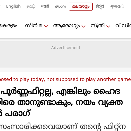
ी
English
தமிழ்
मराठी
తెలుగు
മലയാളം
ಕನ್ನಡ
ગુજરાતી
കേരളം
സിനിമ
ആരോഗ്യം
സ്ത്രീ
വീഡ
posed to play today, not supposed to play another game
: പൂർണ്ണഫിറ്റല്ല, എങ്കിലും ഹൈദ
രെ താനുണ്ടാകും, നയം വ്യക്ത
ൻ പരാഗ്
ംസാരിക്കവെയാണ് തന്റെ ഫിറ്റ്‌ന