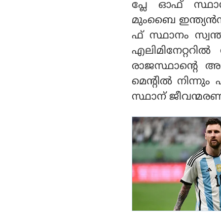
പ്ലേ ഓഫ് സ്ഥാന
മുംബൈ ഇന്ത്യന്
ഫ് സ്ഥാനം സ്വന
എലിമിനേറ്ററില
രാജസ്ഥാന്റെ അടു
മെന്റില്‍ നിന്ന
സ്ഥാന് ജീവന്മര