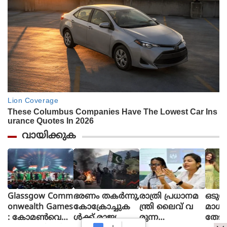
വായിക്കുക
Glassgow Comm
ഭരണം തകര്‍ന്നു,
രാത്രി പ്രധാനമ
ഒടുവ
onwealth Games
കോക്രോച്ചുക
ന്ത്രി ലൈവ് വ
മാധ
: കോമൺവെൽ
ള്‍ക്ക് രാജ്യത്തെ
രുന്ന
തേടി