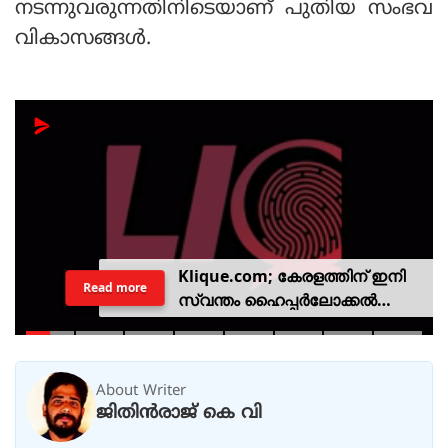
നടന്നുവരുന്നതിനിടെയാണ് പുതിയ സംഭവ
വികാസങ്ങള്‍.
Klique.com; കേരളത്തിന് ഇനി
Read more
സ്വന്തം ഹൈപ്പർലോക്കൽ
സിവിക് പ്ലാറ്റ്‌ഫോം
About Writer
ജിതിൻരാജ് കെ വി