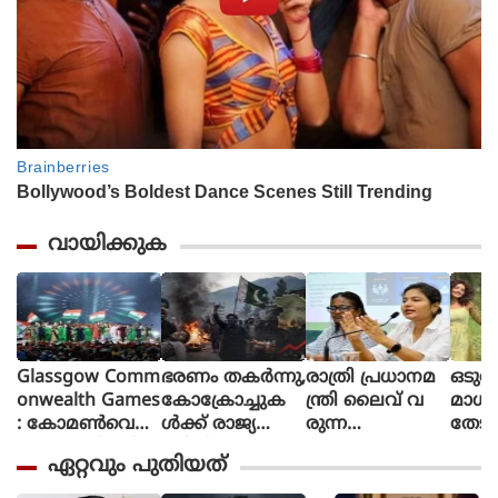
വായിക്കുക
Glassgow Comm
ഭരണം തകര്‍ന്നു,
രാത്രി പ്രധാനമ
ഒടുവ
onwealth Games
കോക്രോച്ചുക
ന്ത്രി ലൈവ് വ
മാധ
: കോമൺവെൽ
ള്‍ക്ക് രാജ്യത്തെ
രുന്ന
തേടി
ത്ത് ഗെയിംസിന്
മറിച്ചിടാന്‍ ക
പോലെയാണൊ
ന്ന് 
ഏറ്റവും പുതിയത്
ഗ്ലാസ്ഗോയിൽ
ഴിയും:
ലീവ് പ്ര
ശബ്
കൊടിയിറങ്ങി,
പാകിസ്ഥാന്‍ ആ
ഖ്യാപിക്കേണ്ടത്,
തി