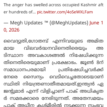
The anger has swelled across occupied Kashmir aft
er hundreds of…
pic.twitter.com/4oSeWXLFam
— Megh Updates ™ (@MeghUpdates)
June 1
0, 2026
വൈദ്യുതി,ഗോതമ്പ് എന്നിവയുടെ അമിത
മായ വിലവര്‍ദ്ധനവിനെതിരെയും അ
ടിസ്ഥാന അവകാശങ്ങല്‍ നിഷേധിക്കുന്ന
തിനെതിരെയുമാണ് പ്രക്ഷോഭം. ജൂണ്‍ 8ന്
സമാധാനപരമായി പ്രതിഷേധിച്ചവര്‍ക്ക്
നേരെ സൈന്യം വെടിവെച്ചതോടെയാണ്
സ്ഥിതി നിയന്ത്രണാതീതമായത്.ഇന്ത്യന്‍ ഏ
ജന്റുമാര്‍ എന്ന് വിളിച്ചാണ് പാക് അധികൃത
ര്‍ സമരക്കാരെ നേരിടുന്നത്. അതേസമയം
പാക് അധീന കശ്മീരില്‍ നടക്കുന്ന സംഭവ