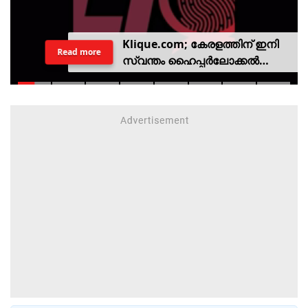
Klique.com; കേരളത്തിന് ഇനി
Read more
സ്വന്തം ഹൈപ്പർലോക്കൽ
സിവിക് പ്ലാറ്റ്‌ഫോം