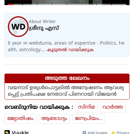
അവധിയാണേ..!
About Writer
ശ്രീനു എസ്
6 year in webdunia, areas of expertise - Politics, he
alth, astrology....
കൂടുതല്‍ വായിക്കുക
അടുത്ത ലേഖനം
വയനാട് ഉരുള്‍പൊട്ടലില്‍ അന്വേഷണം ആവശ്യ
പ്പെട്ട് പ്രതിപക്ഷ നേതാവ് പിണറായി വിജയന്‍
വെബ്ദുനിയ വായിക്കുക :
സിനിമ
വാര്‍ത്ത
ജ്യോതിഷം
ആരോഗ്യം
ജനപ്രിയം..