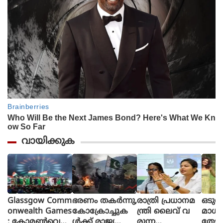
വായിക്കുക
Glassgow Comm
ഭരണം തകര്‍ന്നു,
രാത്രി പ്രധാനമ
ഒടുവ
onwealth Games
കോക്രോച്ചുക
ന്ത്രി ലൈവ് വ
മാധ
: കോമൺവെൽ
ള്‍ക്ക് രാജ്യത്തെ
രുന്ന
തേടി