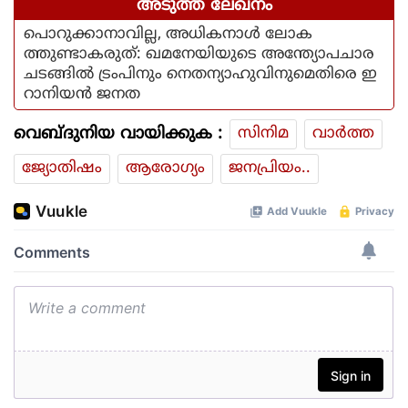
അടുത്ത ലേഖനം
പൊറുക്കാനാവില്ല, അധികനാൾ ലോക
ത്തുണ്ടാകരുത്: ഖമനേയിയുടെ അന്ത്യോപചാര
ചടങ്ങിൽ ട്രംപിനും നെതന്യാഹുവിനുമെതിരെ ഇ
റാനിയൻ ജനത
വെബ്ദുനിയ വായിക്കുക :
സിനിമ
വാര്‍ത്ത
ജ്യോതിഷം
ആരോഗ്യം
ജനപ്രിയം..