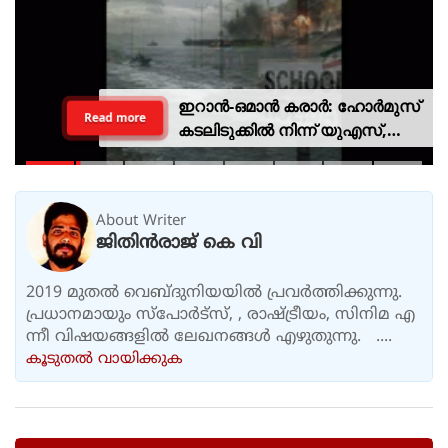
ഇറാന്‍-ഒമാന്‍ കരാര്‍: ഹോര്‍മുസ്
Read more
കടലിടുക്കില്‍ നിന്ന് യുഎസ്,
ഇസ്രായേല്‍ കപ്പലുകളെ
നിരോധിക്കാന്‍ പദ്ധതി
About Writer
ജിതിൻരാജ് കെ വി
2019 മുതൽ വെബ്ദുനിയയിൽ പ്രവർത്തിക്കുന്നു.
പ്രധാനമായും സ്പോർട്സ്, , രാഷ്ട്രീയം, സിനിമ എ
ന്നീ വിഷയങ്ങളിൽ ലേഖനങ്ങൾ എഴുതുന്നു. ....
കൂടുതല്‍ വായിക്കുക