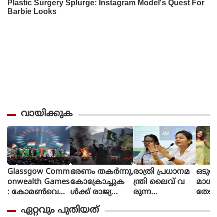
വായിക്കുക
Glassgow Comm
ഭരണം തകര്‍ന്നു,
രാത്രി പ്രധാനമ
ഒടുവ
onwealth Games
കോക്രോച്ചുക
ന്ത്രി ലൈവ് വ
മാധ
: കോമൺവെൽ
ള്‍ക്ക് രാജ്യത്തെ
രുന്ന
തേടി
ത്ത് ഗെയിംസിന്
മറിച്ചിടാന്‍ ക
പോലെയാണൊ
ന്ന് 
ഏറ്റവും പുതിയത്
ഗ്ലാസ്ഗോയിൽ
ഴിയും:
ലീവ് പ്ര
ശബ്