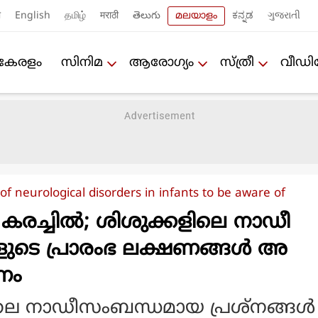
ी
English
தமிழ்
मराठी
తెలుగు
മലയാളം
ಕನ್ನಡ
ગુજરાતી
കേരളം
സിനിമ
ആരോഗ്യം
സ്ത്രീ
വീഡ
 of neurological disorders in infants to be aware of
കരച്ചില്‍; ശിശുക്കളിലെ നാഡീ
ുടെ പ്രാരംഭ ലക്ഷണങ്ങള്‍ അ
ണം
ലെ നാഡീസംബന്ധമായ പ്രശ്‌നങ്ങള്