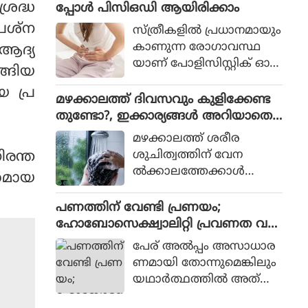
കുരുമുളക്, ചില പ്രാണിക
്രദ്ധ
പ്പോൾ പിസിഒഡി ആയിരിക്കാം
യ്ക്കും.
ള്‍ എന്നിവയില്‍ പോലും
രശ്‌ന
സ്ത്രീകളിൽ പ്രധാനമായും
കാണപ്പെടുന്നു. ഭക്ഷണ
കാണുന്ന രോഗാവസ്ഥ
ആദ്യ
ത്തില്‍ കൂടുതല്‍ ക
യാണ് പോളിസിസ്റ്റിക് ഓവ
ങ്ങിയ
രോട്ടിനോയിഡ് സമ്പുഷ്ട
റി സിൻഡ്രോം അഥവാ
മാകുമ്പോള്‍ മഞ്ഞക്കരു
 പ്ര
പിസിഒഡി. ഹോർമോൺ
മഴക്കാലത്ത് ദിവസവും കുളിക്കേണ്ട
കൂടുതല്‍ സമ്പന്നമാകും.
വ്യതിയാനമാണ് പ്രധാന
തുണ്ടോ?, ഇക്കാര്യങ്ങൾ അറിയാതെ
മായും പിസിഒഡിയിലേക്ക്
പോകരുത്
മഴക്കാലത്ത് ശരീര
നയിക്കുന്നത്. അണ്ഡാശ
ശുചിത്വത്തിന് വേന
ിരന്ത
യത്തിൽ ചെറിയ വളർച്ചക
ല്‍ക്കാലത്തേക്കാള്‍
ധമായ
ൾ രൂപപ്പെടുന്ന അവസ്ഥ
കൂടുതല്‍ പ്രാധാന്യ
യാണിത്. ദൈനംദിന
മുണ്ടെന്നാണ് ആരോഗ്യ
പണത്തിന് വേണ്ടി പ്രണയം;
ജീവിതത്തിൽ പിസിഒഡി
വിദഗ്ധര്‍
ഹോബോസെക്ഷ്വാലിറ്റി പ്രവണത വ
കാരണം പല ബുദ്ധിമുട്ടുക
ചൂണ്ടിക്കാണിക്കുന്നത്.
ര്‍ദ്ധിച്ചുവരുന്നത് എന്തുകൊണ്ട്?
ളും ഉണ്ടാകും.
പേര് അല്‍പ്പം അസാധാര
ണമായി തോന്നുമെങ്കിലും
യഥാര്‍ത്ഥത്തില്‍ അത്
സാമൂഹികവും സാമ്പ