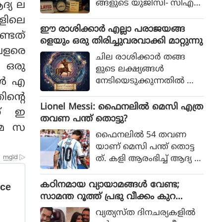
ങ്ങളുടെ യുജിസി- സിഎ
്യ ല
സ്‌ഐആര്‍ നെറ്റ് പരീക്ഷ
ങളിലെ
കള്‍ നടന്നത്.
ഈ രാശിക്കാര്‍ എല്ലാ പരാജയങ്ങ
ണ്ടത്
ളെയും ഒരു തിരിച്ചുവരവാക്കി മാറ്റുന്നു
വളരെ
ചില രാശിക്കാര്‍ തങ്ങ
 ഒരു
ളുടെ ലക്ഷ്യങ്ങള്‍
ള്‍ എ
നേടിയെടുക്കുന്നതില്‍ അ
ചഞ്ചലരും സ്ഥിരോത്സാഹ
ിന്റെ
മുള്ളവരുമാണെന്ന് പറയ
Lionel Messi: ഫൈനലിൽ മെസി എത്ര
ത് ഇ
പ്പെടുന്നു. എത്ര പരാജയ
തവണ പന്ത് തൊട്ടു?
്മെ സ
ങ്ങള്‍ നേരിട്ടാലും അവര്‍
ഫൈനലിൽ 54 തവണ
തങ്ങളുടെ സ്വപ്നങ്ങള്‍
യാണ് മെസി പന്ത് തൊട്ട
സാക്ഷാത്കരിക്കാന്‍ ശ്ര
ത്. കളി ആരംഭിച്ച് ആദ്യ 1
മിച്ചുകൊണ്ടിരിക്കും.
5 മിനിറ്റിൽ മെസിക്ക് ഒരു ട
ച്ച് മാത്രം
കഠിനമായ വ്യായാമങ്ങള്‍ വേണ്ട;
സാമന്ത റൂത്ത് പ്രഭു വീക്കം കുറ
യ്ക്കുന്നതിനുള്ള ഏഴ് പ്രഭാത ശീലങ്ങ
വ്യത്യസ്ത ദിനചര്യകളില്‍
ള്‍ പങ്കുവയ്ക്കുന്നു