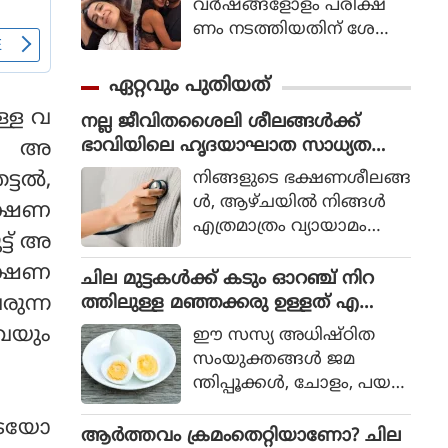
വര്‍ഷങ്ങളോളം പരീക്ഷ
ണം നടത്തിയതിന് ശേഷം
ഈ ചെറിയ ദൈനംദിന പ
രിശീലനങ്ങള്‍ ജീവിത
ഏറ്റവും പുതിയത്
ത്തിന്റെ ഭാഗമായി
്ള വ
നല്ല ജീവിതശൈലി ശീലങ്ങള്‍ക്ക്
മാറിയിരിക്കുന്നുവെന്ന്
ഭാവിയിലെ ഹൃദയാഘാത സാധ്യത
ാം. അ
സാമന്ത പറയുന്നു, ഇ
കുറയ്ക്കാന്‍ കഴിയുമോ? ഇക്കാര്യങ്ങ
പ്പോള്‍ 21 ദിവസത്തേക്ക്
നിങ്ങളുടെ ഭക്ഷണശീലങ്ങ
ടല്‍,
ള്‍ അറിയണം
അവ പ
ള്‍, ആഴ്ചയില്‍ നിങ്ങള്‍
ലക്ഷണ
രീക്ഷിച്ചുനോക്കാന്‍ അവര്‍
എത്രമാത്രം വ്യായാമം
്ട് അ
മറ്റുള്ളവരെ
ചെയ്യുന്നു, നിങ്ങളുടെ ഉറ
പ്രോത്സാഹിപ്പിക്കുന്നു.
ക്ഷണ
ക്കരീതികള്‍ എന്നിവ
ചില മുട്ടകള്‍ക്ക് കടും ഓറഞ്ച് നിറ
യെല്ലാം നിങ്ങളുടെ
ത്തിലുള്ള മഞ്ഞക്കരു ഉള്ളത് എ
രുന്ന
മൊത്തത്തിലുള്ള ക്ഷേമ
ന്തുകൊണ്ട്
ിവയും
ഈ സസ്യ അധിഷ്ഠിത
ത്തെ നിര്‍ണ്ണയിക്കുന്നു.
സംയുക്തങ്ങള്‍ ജമ
വാസ്തവത്തില്‍, ഈ
ന്തിപ്പൂക്കള്‍, ചോളം, പയ
ജീവിതശൈലി ശീലങ്ങളും
റുവര്‍ഗ്ഗങ്ങള്‍, ഇലക്കറിക
മറ്റും ഭാവിയില്‍ ഹൃദ
ടെയോ
ള്‍, പപ്രിക, ചുവന്ന
ആർത്തവം ക്രമംതെറ്റിയാണോ? ചില
യാഘാത സാധ്യത കുറ