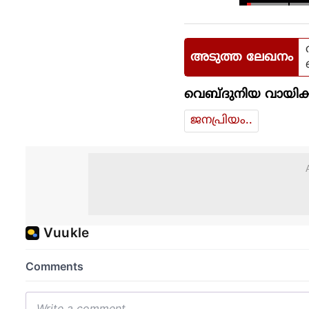
അടുത്ത ലേഖനം
വെബ്ദുനിയ വായിക്
ജനപ്രിയം..