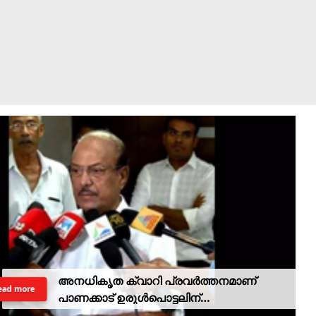
അനധികൃത ക്വാറി പ്രവര്‍ത്തനമാണ്
ead more
പാണക്കാട് ഉരുള്‍പൊട്ടലിന്
കാരണമായതെന്ന് മന്ത്രി പികെ