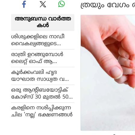
ത്രയും വേഗം 
അനുബന്ധ വാര്‍ത്ത
കള്‍
ശിശുക്കളിലെ നാഡീ
വൈകല്യങ്ങളുടെ
പ്രാരംഭ ലക്ഷണങ്ങള്‍:
രാത്രി ഉറങ്ങുമ്പോൾ
മാതാപിതാക്കള്‍ അ
ലൈറ്റ് ഓഫ് ആ
റിഞ്ഞിരിക്കേണ്ട കാര്യ
ക്കാറില്ലേ? ഹൃദയം പ
ങ്ങള്‍
കൂര്‍ക്കംവലി ഹൃദ
ണിമുടക്കും!
യാഘാത സാധ്യത വ
ര്‍ദ്ധിപ്പിക്കുമോ? വിദഗ്ദ്ധ
ഒരു ആന്റിബയോട്ടിക്
ര്‍ പറയുന്നത്
കോഴ്‌സ് 30 മുതല്‍ 50ശ
കേള്‍ക്കാം
തമാനം വരെ നല്ല
കരളിനെ നശിപ്പിക്കുന്ന
ബാക്ടീരിയകളെ ന
ചില 'നല്ല' ഭക്ഷണങ്ങൾ
ശിപ്പിക്കും; കുടലിന്റെ
ആരോഗ്യവും പ്ര
തിരോധശേഷിയും ത