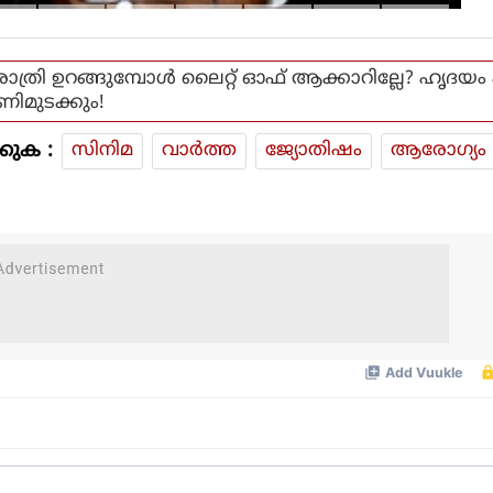
കുഞ്ഞാലിക്കുട്ടി
രാത്രി ഉറങ്ങുമ്പോൾ ലൈറ്റ് ഓഫ് ആക്കാറില്ലേ? ഹൃദയം
ണിമുടക്കും!
കുക :
സിനിമ
വാര്‍ത്ത
ജ്യോതിഷം
ആരോഗ്യം