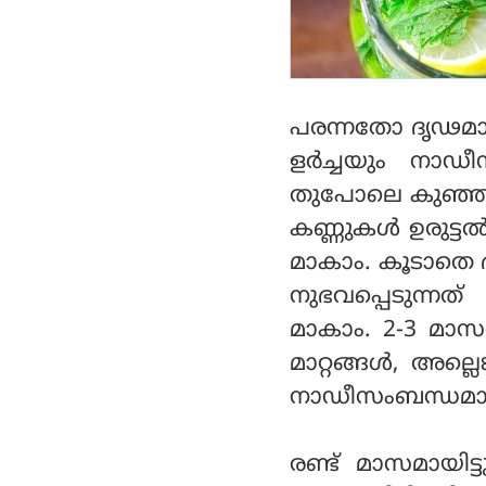
പരന്നതോ ദൃഢമ
ളര്‍ച്ചയും നാഡ
തുപോലെ കുഞ്ഞിന
കണ്ണുകള്‍ ഉരുട്
മാകാം. കൂടാതെ 
നുഭവപ്പെടുന്ന
മാകാം. 2-3 മാസ
മാറ്റങ്ങള്‍, അല
നാഡീസംബന്ധമായ പ
രണ്ട് മാസമായിട