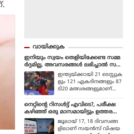
്.
വായിക്കുക
ഇനിയും സ്വയം തെളിയിക്കേണ്ട സമ്മ
ർദ്ദമില്ല, അവസരങ്ങൾ ലഭിച്ചാൽ സ
ന്തോഷം അത്രമാത്രം : ഭുവനേശ്വർ
ഇന്ത്യയ്ക്കായി 21 ടെസ്റ്റുക
കുമാർ
ളും 121 ഏകദിനങ്ങളും 87
ടി20 മത്സരങ്ങളുമാണ്
ഭുവനേശ്വര്‍ കുമാര്‍ ക
ളിച്ചിട്ടുള്ളത്.
നെറ്റിൻ്റെ റിസൾട്ട് എവിടെ?, പരീക്ഷ
കഴിഞ്ഞ് ഒരു മാസമായിട്ടും ഉത്തര
സൂചിക പോലുമില്ല, ആശങ്കയിൽ
ജൂലായ് 17, 18 ദിവസങ്ങ
വിദ്യാർഥികൾ
ളിലാണ് സയന്‍സ് വിഷയ