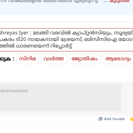
എന്നീ വിഷയങ്ങളിൽ ലേഖനങ്ങൾ എഴുതുന്നു. ....
കൂടുതല്‍
Shreyas Iyer : മടങ്ങി വരവിൽ ക്യാപ്റ്റൻസിയും, സൂര്യയ്ക
പകരം ടി20 നായകനായി ശ്രേയസ്, ബിസിസിഐ യോ
ത്തിൽ ധാരണയെന്ന് റിപ്പോർട്ട്
കുക :
സിനിമ
വാര്‍ത്ത
ജ്യോതിഷം
ആരോഗ്യം