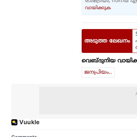
രാഷ്ട്രീയം, സിനിമ 
വായിക്കുക
അടുത്ത ലേഖനം
വെബ്ദുനിയ വായിക്
ജനപ്രിയം..