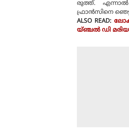
രുത്ത്. എന്നാല
ഫ്രാന്‍സിനെ ഞെട്
ALSO READ:
ലോകക
യ്ഞ്ചൽ ഡി മരിയ, 