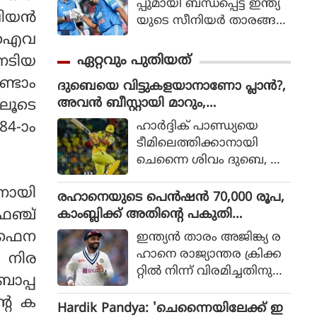
പ്പുമായി ബന്ധപ്പെട്ട് ഇന്ത്യ
ിയന്‍
യുടെ സീനിയര്‍ താരങ്ങ
ളായ രോഹിത് ശര്‍മ
ം ഐവ
യുടെയും വിരാട്
ഏറ്റവും പുതിയത്
നേടിയ
കോലിയുടെയും ഭാവിയെ
ണ്ടാം
ദുബെയെ വിട്ടുകളയാനാണോ പ്ലാൻ?,
സംബന്ധിച്ചുള്ള ചര്‍ച്ചകള്‍
അവൻ ബീസ്റ്റായി മാറും,
ിലൂടെ
കൊഴുക്കുന്നതിനിടെ വിഷ
ചെന്നൈയ്ക്ക് മുന്നറിയിപ്പ് നൽകി അ
യത്തില്‍ പ്രതികരണ
ഹാര്‍ദ്ദിക് പാണ്ഡ്യയെ
4-ാം
ശ്വിൻ
വുമായി മുന്‍ ഇന്ത്യന്‍
ടീമിലെത്തിക്കാനായി
താരം മുഹമ്മദ് കൈഫ്.
ചെന്നൈ ശിവം ദുബെ, ഖ
ലീല്‍ അഹമ്മദ് എന്നീ താര
ിനായി
ങ്ങളെ വിട്ടുനല്‍കുമെന്ന്
രഹാനെയുടെ പെൻഷൻ 70,000 രൂപ,
കഴിഞ്ഞ ദിവസങ്ങളില്‍
കാംബ്ലിക്ക് അതിന്റെ പകുതി
ഞ്ച്
റിപ്പോര്‍ട്ടുക
പോലുമില്ല; കാരണം ഇതാണ്
 ഫൈന
ഇന്ത്യൻ താരം അജിങ്ക്യ ര
ളുണ്ടായിരുന്നു. എന്നാല്‍
ഹാനെ രാജ്യാന്തര ക്രിക്ക
 നിര
ചെന്നൈ ദുബെയെ
റ്റിൽ നിന്ന് വിരമിച്ചതിനു
കൈവിട്ടാല്‍ അതൊരു വ
ാപ്പ
പിന്നാലെ ബിസിസിഐ
ലിയ നഷ്ടമാകുമെന്നാണ്
്റെ ക
യുടെ പെൻഷൻ സമ്പ്ര
Hardik Pandya: 'ചെന്നൈയിലേക്ക് ഇ
മുന്‍ ചെന്നൈ സൂപ്പര്‍