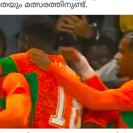
കതയും മത്സരത്തിനുണ്ട്.