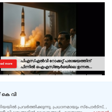
പിഎസ്എല്‍വി റോക്കറ്റ് പരാജയത്തിന്
ead more
പിന്നില്‍ ഐഎസ്ആര്‍ഒയിലെ ഉന്നത
ശാസ്ത്രജ്ഞനെന്ന് സംശയം
 കെ വി
യയിൽ പ്രവർത്തിക്കുന്നു. പ്രധാനമായും സ്പോർട്സ്, ,