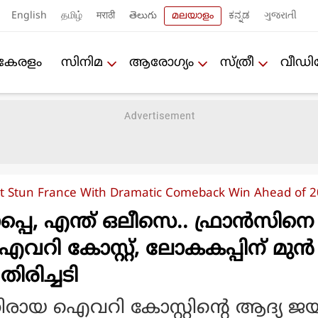
English
தமிழ்
मराठी
తెలుగు
മലയാളം
ಕನ್ನಡ
ગુજરાતી
കേരളം
സിനിമ
ആരോഗ്യം
സ്ത്രീ
വീഡ
st Stun France With Dramatic Comeback Win Ahead of 
്പെ, എന്ത് ഒലീസെ.. ഫ്രാൻസിനെ
 ഐവറി കോസ്റ്റ്, ലോകകപ്പിന് മുൻ
ിരിച്ചടി
തിരായ ഐവറി കോസ്റ്റിന്റെ ആദ്യ ജ