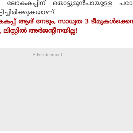
്‍ ലോകകപ്പിന് തൊട്ടുമുന്‍പായുള്ള പര
ടിച്ചിരിക്കുകയാണ്.
പ്പ് ആര് നേടും, സാധ്യത 3 ടീമുകൾക്കെന
ലിസ്റ്റിൽ അർജൻ്റീനയില്ല!