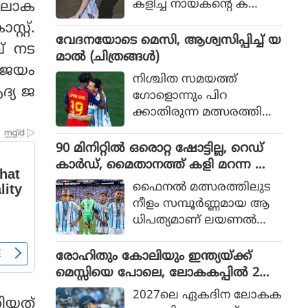
കളിച്ച നായകന്റെ ക
‍ ലോക
രുത്തിൽ അർജന്റീനയ്ക്ക്
റ്റ്.
36 വർഷങ്ങൾക്കു ശേഷം
വേദനയോടെ മെസി, ആശ്വസിപ്പിച്ച് യ
വ് നട
വിശ്വകിരീടം
മാൽ (ചിത്രങ്ങൾ)
വിജയം
നിശ്ചിത സമയത്ത്
ദ്യ ജ
ഗോളൊന്നും പിറ
ക്കാതിരുന്ന മത്സരത്തിൽ
അധിക സമയത്താണ്
സ്‌പെയിൻ ഗോൾ നേടിയ
90 മിനിറ്റിൽ ഒരൊറ്റ ഷോട്ടില്ല, റെഡ്
ത്
കാർഡ്, മൈതാനത്ത് കളി മറന്ന അർ
ജൻ്റീന, സ്പെയിനിന് മാത്രം അർഹത
ഫൈനല്‍ മത്സരത്തിലുട
പ്പെട്ട കിരീടം
നീളം സമ്പൂര്‍ണ്ണമായ ആ
ധിപത്യമാണ് ലയണല്‍
മെസ്സിയുടെ അര്‍ജന്റീന
യുടെ മുകളില്‍ സ്‌പെയിന്‍
രോഹിതും കോലിയും ഇന്ത്യയ്ക്ക്
ചെലുത്തിയത്.
മെസ്സിയെ പോലെ, ലോകകപ്പിൽ 2
പേരും കളിക്കണമെന്ന് മുഹമ്മദ്
2027ലെ ഏകദിന ലോകക
ിയത്
കൈഫ്