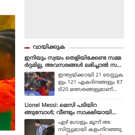
വായിക്കുക
ഇനിയും സ്വയം തെളിയിക്കേണ്ട സമ്മ
ർദ്ദമില്ല, അവസരങ്ങൾ ലഭിച്ചാൽ സ
ന്തോഷം അത്രമാത്രം : ഭുവനേശ്വർ
ഇന്ത്യയ്ക്കായി 21 ടെസ്റ്റുക
കുമാർ
ളും 121 ഏകദിനങ്ങളും 87
ടി20 മത്സരങ്ങളുമാണ്
ഭുവനേശ്വര്‍ കുമാര്‍ ക
ളിച്ചിട്ടുള്ളത്.
Lionel Messi: മെസി പടിയിറ
ങ്ങുമ്പോൾ; വീണ്ടും സാക്ഷിയായി
മെറ്റ്‌ലൈഫ്
ഏഴ് ഗോളും മൂന്ന് അ
സിസ്റ്റുമായി കളംനിറഞ്ഞു