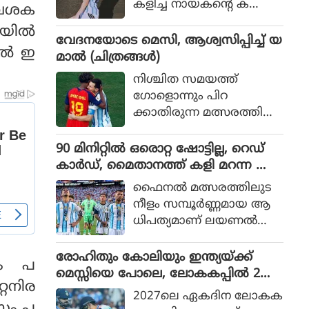
കളിച്ച നായകന്റെ ക
വേശക
രുത്തിൽ അർജന്റീനയ്ക്ക്
ില്‍
36 വർഷങ്ങൾക്കു ശേഷം
വേദനയോടെ മെസി, ആശ്വസിപ്പിച്ച് യ
ല്‍ ഇ
വിശ്വകിരീടം
മാൽ (ചിത്രങ്ങൾ)
നിശ്ചിത സമയത്ത്
ഗോളൊന്നും പിറ
ക്കാതിരുന്ന മത്സരത്തിൽ
അധിക സമയത്താണ്
സ്‌പെയിൻ ഗോൾ നേടിയ
90 മിനിറ്റിൽ ഒരൊറ്റ ഷോട്ടില്ല, റെഡ്
ത്
കാർഡ്, മൈതാനത്ത് കളി മറന്ന അർ
ജൻ്റീന, സ്പെയിനിന് മാത്രം അർഹത
ഫൈനല്‍ മത്സരത്തിലുട
പ്പെട്ട കിരീടം
നീളം സമ്പൂര്‍ണ്ണമായ ആ
ധിപത്യമാണ് ലയണല്‍
മെസ്സിയുടെ അര്‍ജന്റീന
യുടെ മുകളില്‍ സ്‌പെയിന്‍
രോഹിതും കോലിയും ഇന്ത്യയ്ക്ക്
ും പ
ചെലുത്തിയത്.
മെസ്സിയെ പോലെ, ലോകകപ്പിൽ 2
്റനിര
പേരും കളിക്കണമെന്ന് മുഹമ്മദ്
2027ലെ ഏകദിന ലോകക
കൈഫ്