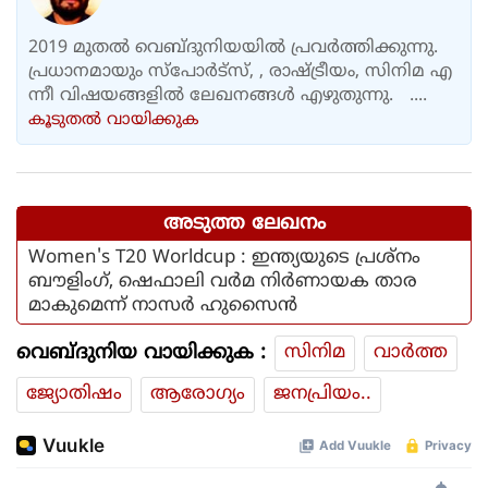
2019 മുതൽ വെബ്ദുനിയയിൽ പ്രവർത്തിക്കുന്നു.
പ്രധാനമായും സ്പോർട്സ്, , രാഷ്ട്രീയം, സിനിമ എ
ന്നീ വിഷയങ്ങളിൽ ലേഖനങ്ങൾ എഴുതുന്നു. ....
കൂടുതല്‍ വായിക്കുക
അടുത്ത ലേഖനം
Women's T20 Worldcup : ഇന്ത്യയുടെ പ്രശ്നം
ബൗളിംഗ്, ഷെഫാലി വർമ നിർണായക താര
മാകുമെന്ന് നാസർ ഹുസൈൻ
വെബ്ദുനിയ വായിക്കുക :
സിനിമ
വാര്‍ത്ത
ജ്യോതിഷം
ആരോഗ്യം
ജനപ്രിയം..