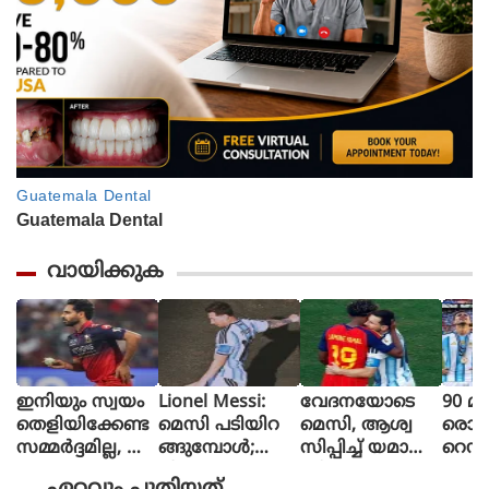
വായിക്കുക
ഇനിയും സ്വയം
Lionel Messi:
വേദനയോടെ
90 മി
തെളിയിക്കേണ്ട
മെസി പടിയിറ
മെസി, ആശ്വ
രൊറ്റ 
സമ്മർദ്ദമില്ല, അ
ങ്ങുമ്പോൾ;
സിപ്പിച്ച് യമാൽ
റെഡ്
വസരങ്ങൾ ല
വീണ്ടും
(ചിത്രങ്ങൾ)
മൈത