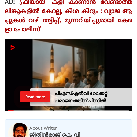
AD:
ഫ്രീയായി കളി കാണാൻ വേണ്ടാത്ത
ലിങ്കുകളിൽ കേറല്ല, കീശ കീറും : വ്യാജ ആ
പ്പുകൾ വഴി തട്ടിപ്പ്, മുന്നറിയിപ്പുമായി കേര
ളാ പോലീസ്
പിഎസ്എല്‍വി റോക്കറ്റ്
Read more
പരാജയത്തിന് പിന്നില്‍
ഐഎസ്ആര്‍ഒയിലെ ഉന്നത
ശാസ്ത്രജ്ഞനെന്ന് സംശയം
About Writer
ജിതിൻരാജ് കെ വി