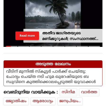
അതീവ ജാഗ്രതയുടെ
Read more
മണിക്കൂറുകൾ; സംസ്ഥാനത്ത്
റെഡ് അലർട്ട്, ശക്തമായ
കാറ്റിനും സാധ്യത
അടുത്ത ലേഖനം
വീടിന് മുന്നിൽ സ്‌കൂട്ടർ പാർക്ക് ചെയ്തു;
ചോദ്യം ചെയ്ത നടി ഹുമ ഖുറേഷിയുടെ ബ
ന്ധുവിനെ കുത്തിക്കൊലപ്പെടുത്തി യുവാക്കൾ
വെബ്ദുനിയ വായിക്കുക :
സിനിമ
വാര്‍ത്ത
ജ്യോതിഷം
ആരോഗ്യം
ജനപ്രിയം..