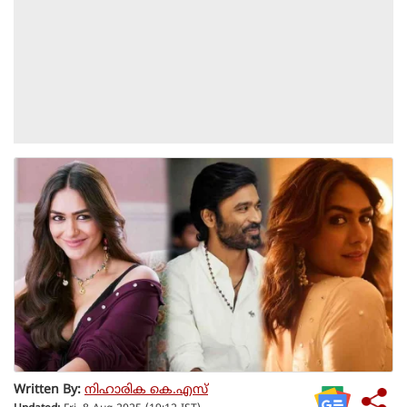
Written By:
നിഹാരിക കെ.എസ്