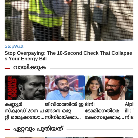
വായിക്കുക
കണ്ണൂർ
ജീവിതത്തിൽ ഇ
ടിനി
Alpha The First
സ്ക്വാഡ് 2നെ പ
ങ്ങനെ ഒരു
ടോമിനെതിരെ
ill : 
റ്റി മമ്മൂക്കയോട്
സിനിമയ്ക്കായി
കേസെടുക്കാം;
നിന്റ
പറഞ്ഞിട്ടുണ്ട്, വ
പ
അൻസിബയുടെ
മിഷന
ഏറ്റവും പുതിയത്
രും.. സമയ
ണി
പരാതിയിൽ
ആക്ഷ
മെടുക്കും :
യെടുത്തിട്ടില്ല,
കോടതി നിർ
ത്തി