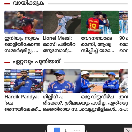
വായിക്കുക
ഇനിയും സ്വയം
Lionel Messi:
വേദനയോടെ
90 മി
തെളിയിക്കേണ്ട
മെസി പടിയിറ
മെസി, ആശ്വ
രൊറ്റ 
സമ്മർദ്ദമില്ല, അ
ങ്ങുമ്പോൾ;
സിപ്പിച്ച് യമാൽ
റെഡ്
വസരങ്ങൾ ല
വീണ്ടും
(ചിത്രങ്ങൾ)
മൈത
ഏറ്റവും പുതിയത്
ഭിച്ചാൽ സ
സാക്ഷിയായി
ളി മ
ന്തോഷം അത്ര
മെറ്റ്‌ലൈഫ്
ൻ്റീന,
മാത്രം : ഭുവ
സ്പെ
നേശ്വർ കുമാർ
മാത
പ്പെട്
Hardik Pandya:
ഗില്ലിന് പ
ഒരു വിട്ടുവീഴ്ച
ഇന്ത്യ
'ചെ
രിക്കോ?, ശ്രീലങ്ക
യും പാടില്ല, ഏത്
ടെസ്റ
ന്നൈയിലേക്ക്
ക്കെതിരായ സ
വെല്ലുവിളികൾ
പോല
ഇല്ല'; ഹാർദിക്
ന്നാഹമത്സര
ക്കും സജ്ജരാക
പ്പെട
കൊൽക്കത്ത
ത്തിന് മുൻപായി
ണം: ശ്രീലങ്കൻ പ
യുണ്ട
നായകൻ?
ഇന്ത്യക്ക് കനത്ത
രമ്പരയ്ക്ക് മുൻ
സീന