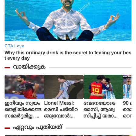
വായിക്കുക
ഇനിയും സ്വയം
Lionel Messi:
വേദനയോടെ
90 മി
തെളിയിക്കേണ്ട
മെസി പടിയിറ
മെസി, ആശ്വ
രൊറ്റ 
സമ്മർദ്ദമില്ല, അ
ങ്ങുമ്പോൾ;
സിപ്പിച്ച് യമാൽ
റെഡ്
വസരങ്ങൾ ല
വീണ്ടും
(ചിത്രങ്ങൾ)
മൈത
ഏറ്റവും പുതിയത്
ഭിച്ചാൽ സ
സാക്ഷിയായി
ളി മ
ന്തോഷം അത്ര
മെറ്റ്‌ലൈഫ്
ൻ്റീന,