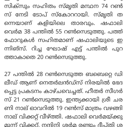
സിക്‌സും സഹിതം സ്മൃതി മന്ഥന 74 റൺ
സ് നേടി ടോപ് സ്‌കോററായി. സ്മൃതി ത
ന്നെയാണ് കളിയിലെ താരവും. ഷഫാലി
വെർമ 38 പന്തിൽ 55 റൺസെടുത്തു. പത്ത്
ഫോറുകൾ സഹിതമാണ് ഷഫാലിയുടെ ഇ
ന്നിങ്‌സ്. റിച്ച ഘോഷ് എട്ട് പന്തിൽ പുറ
ത്താകാതെ 20 റൺസെടുത്തു.
27 പന്തിൽ 28 റൺസെടുത്ത ബബെറ്റെ ഡി
ലീഡ് ആണ് നെതർലൻഡ്‌സ് നിരയിൽ ഭേദ
പ്പെട്ട പ്രകടനം കാഴ്ചവെച്ചത്. ഹീതർ സീഗർ
സ് 21 റൺസെടുത്തു. ഇന്ത്യക്കായി ശ്രീ ചര
ണി നാല് ഓവറിൽ 19 റൺസ് മാത്രം വഴങ്ങി
നാല് വിക്കറ്റ് വീഴ്ത്തി. ഷഫാലി വെർമയ്ക്കു
മൂന്ന് വിക്കറ്റ്. നന്ദിനി ശർമ രണ്ടും ദീപ്തി ശ