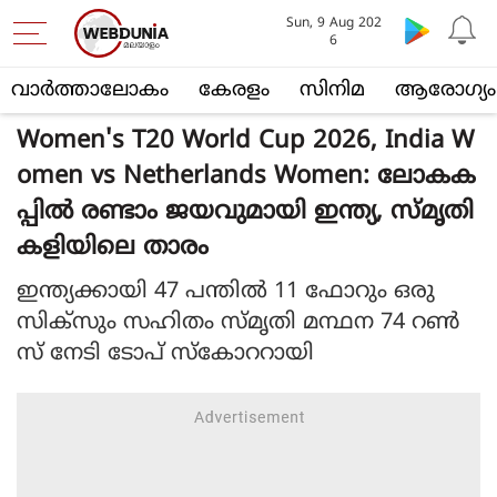
Sun, 9 Aug 202
6
വാര്‍ത്താലോകം
കേരളം
സിനിമ
ആരോഗ്യം
Women's T20 World Cup 2026, India W
omen vs Netherlands Women: ലോകക
പ്പിൽ രണ്ടാം ജയവുമായി ഇന്ത്യ, സ്മൃതി
കളിയിലെ താരം
ഇന്ത്യക്കായി 47 പന്തിൽ 11 ഫോറും ഒരു
സിക്‌സും സഹിതം സ്മൃതി മന്ഥന 74 റൺ
സ് നേടി ടോപ് സ്‌കോററായി