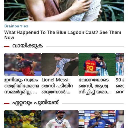
വായിക്കുക
ഇനിയും സ്വയം
Lionel Messi:
വേദനയോടെ
90 മി
തെളിയിക്കേണ്ട
മെസി പടിയിറ
മെസി, ആശ്വ
രൊറ്റ 
സമ്മർദ്ദമില്ല, അ
ങ്ങുമ്പോൾ;
സിപ്പിച്ച് യമാൽ
റെഡ്
വസരങ്ങൾ ല
വീണ്ടും
(ചിത്രങ്ങൾ)
മൈത
ഏറ്റവും പുതിയത്
ഭിച്ചാൽ സ
സാക്ഷിയായി
ളി മ
ന്തോഷം അത്ര
മെറ്റ്‌ലൈഫ്
ൻ്റീന,
മാത്രം : ഭുവ
സ്പെ
നേശ്വർ കുമാർ
മാത