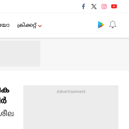
Follow us
ിയോ
ക്രിക്കറ്റ്‌
ലക
ീർ
ിശീല