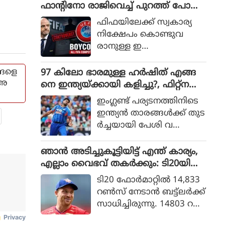
താരം തന്റെ നിലപാട് വ്യ
ഫാൻ്റിനോ രാജിവെച്ച് പുറത്ത് പോക
ക്തമാക്കിയത്. ഇന്ത്യ സ്വ
ണമെന്ന് ലൂയി ഫിഗോ, നിലപാട് ക
ഫിഫയിലേക്ക് സ്വകാര്യ
ന്തം മണ്ണില്‍ പോലും ടെസ്റ്റ്
ടുപ്പിച്ച് മറ്റ് ഫെഡറേഷനുകളും
നിക്ഷേപം കൊണ്ടുവ
മത്സരങ്ങള്‍ തോല്‍ക്കുന്ന
രാനുള്ള ഇ
ത് വേദനയോടെയാണ്
ന്‍ഫാന്റിനോയുടെ നീക്കം
നോക്കിനില്‍ക്കുന്ന
ആര്‍ത്തിപൂണ്ടതും
്ങളെ
97 കിലോ ഭാരമുള്ള ഹർഷിത് എങ്ങ
തെന്നും രഹാനെ പറഞ്ഞു.
സ്വാര്‍ഥതയും കള്ളവും
 അ
നെ ഇന്ത്യയ്ക്കായി കളിച്ചു?, ഫിറ്റ്നസ്
നിറഞ്ഞതാണെന്നും ഫിഫ
ആരും നോക്കുന്നില്ലെ?: വിശദീകരണം
ഇംഗ്ലണ്ട് പര്യടനത്തിനിടെ
പ്രസിഡന്റ് സ്ഥാനം
തേടി ബിസിസിഐ
ഇന്ത്യന്‍ താരങ്ങള്‍ക്ക് തുട
രാജിവെച്ച് ഇന്‍ഫാന്റിനോ
ര്‍ച്ചയായി പേശി വ
പുറത്തുപോകണമെന്നും
ലിവുണ്ടായതും
ലൂയി ഫിഗോ പറഞ്ഞു.
ഫീല്‍ഡിലെ താരങ്ങളുടെ
ഞാൻ അടിച്ചുകൂട്ടിയിട്ട് എന്ത് കാര്യം,
വേഗതക്കുറവുമാണ്
എല്ലാം വൈഭവ് തകർക്കും: ടി20യിൽ
ബിസിസിഐയ്ക്ക് അ
റെക്കോർഡ് നേട്ടത്തിന് പിന്നാലെ പ്ര
ടി20 ഫോര്‍മാറ്റില്‍ 14,833
സം
വചനവുമായി ജോസ് ബട്ട്‌ലർ
റണ്‍സ് നേടാന്‍ ബട്ട്ലര്‍ക്ക്
തൃ
സാധിച്ചിരുന്നു. 14803 റ
പ്തിയുണ്ടാക്കിയിരിക്കുന്ന
ണ്‍സ് ഫോര്‍മാറ്റില്‍ സ്വന്ത
ത്.