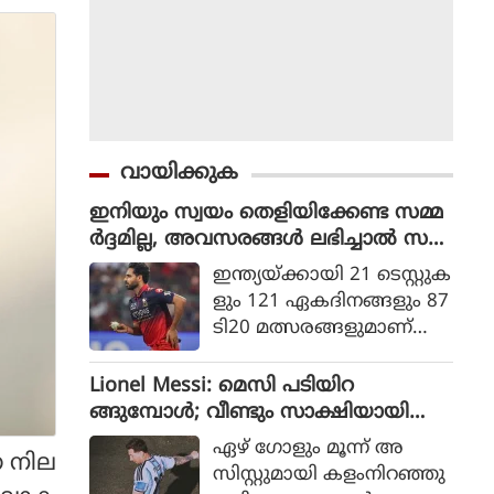
വായിക്കുക
ഇനിയും സ്വയം തെളിയിക്കേണ്ട സമ്മ
ർദ്ദമില്ല, അവസരങ്ങൾ ലഭിച്ചാൽ സ
ന്തോഷം അത്രമാത്രം : ഭുവനേശ്വർ
ഇന്ത്യയ്ക്കായി 21 ടെസ്റ്റുക
കുമാർ
ളും 121 ഏകദിനങ്ങളും 87
ടി20 മത്സരങ്ങളുമാണ്
ഭുവനേശ്വര്‍ കുമാര്‍ ക
ളിച്ചിട്ടുള്ളത്.
Lionel Messi: മെസി പടിയിറ
ങ്ങുമ്പോൾ; വീണ്ടും സാക്ഷിയായി
മെറ്റ്‌ലൈഫ്
ഏഴ് ഗോളും മൂന്ന് അ
ന നില
സിസ്റ്റുമായി കളംനിറഞ്ഞു