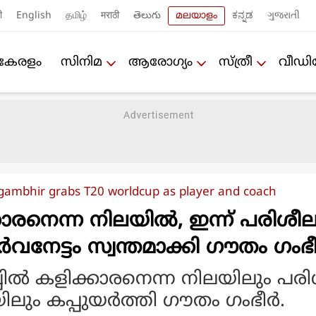
ी
English
தமிழ்
मराठी
తెలుగు
മലയാളം
ಕನ್ನಡ
ગુજરાતી
കേരളം
സിനിമ
ആരോഗ്യം
സ്ത്രീ
വീഡ
ambhir grabs T20 worldcup as player and coach
കാരനെന്ന നിലയിൽ, ഇന്ന് പരിശീ
നേട്ടം സ്വന്തമാക്കി ഗൗതം ഗംഭ
ില്‍ കളിക്കാരനെന്ന നിലയിലും പര
ും കപ്പുയര്‍ത്തി ഗൗതം ഗംഭീര്‍.