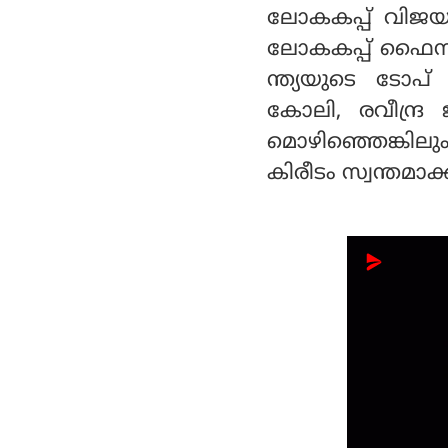
ലോകകപ്പ് വിജയങ്
ലോകകപ്പ് ഫൈനല്‍
ന്ത്യയുടെ ടോപ് 
കോലി, രവീന്ദ്ര
മൊഴിഞ്ഞെങ്കി
കിരീടം സ്വന്തമാക്