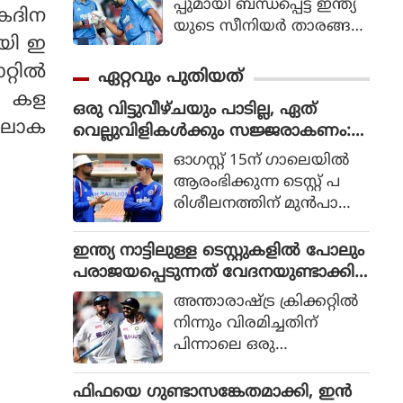
പ്പുമായി ബന്ധപ്പെട്ട് ഇന്ത്യ
ഏകദിന
യുടെ സീനിയര്‍ താരങ്ങ
ായി ഇ
ളായ രോഹിത് ശര്‍മ
യുടെയും വിരാട്
റില്‍
ഏറ്റവും പുതിയത്
കോലിയുടെയും ഭാവിയെ
്‍ കള
ഒരു വിട്ടുവീഴ്ചയും പാടില്ല, ഏത്
സംബന്ധിച്ചുള്ള ചര്‍ച്ചകള്‍
 ലോക
വെല്ലുവിളികൾക്കും സജ്ജരാകണം:
കൊഴുക്കുന്നതിനിടെ വിഷ
ശ്രീലങ്കൻ പരമ്പരയ്ക്ക് മുൻപെ ക
യത്തില്‍ പ്രതികരണ
ഓഗസ്റ്റ് 15ന് ഗാലെയില്‍
ളിക്കാർക്ക് മുന്നറിയിപ്പുമായി ഗംഭീർ
വുമായി മുന്‍ ഇന്ത്യന്‍
ആരംഭിക്കുന്ന ടെസ്റ്റ് പ
താരം മുഹമ്മദ് കൈഫ്.
രിശീലനത്തിന് മുന്‍പായി
പരിശീലനങ്ങളില്‍
യാതൊരു വിട്ടുവീഴ്ച
ഇന്ത്യ നാട്ടിലുള്ള ടെസ്റ്റുകളിൽ പോലും
യ്ക്കും തയ്യാറാക
പരാജയപ്പെടുന്നത് വേദനയുണ്ടാക്കി,
രുതെന്നും എതിരാളിക
സീനിയർ താരങ്ങൾക്ക് പരിഗണന ന
അന്താരാഷ്ട്ര ക്രിക്കറ്റില്‍
ള്‍ക്ക് മുന്നില്‍ പൂര്‍ണ്ണ
ൽകണം : രഹാനെ
നിന്നും വിരമിച്ചതിന്
മായും സജ്ജരായിരിക്ക
പിന്നാലെ ഒരു
ണമെന്നും ഗംഭീര്‍ ക
പോഡ്കാസ്റ്റില്‍
ളിക്കാരോട് ആവശ്യപ്പെട്ടു.
സംസാരിക്കവെയാണ്
ഫിഫയെ ഗുണ്ടാസങ്കേതമാക്കി, ഇൻ