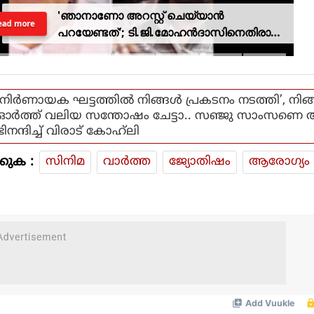
'ഞാനാണോ അറസ്റ്റ് ചെയ്യാൻ
ead more
പറയേണ്ടത്'; ടി.ജി.മോഹൻദാസിനെതിരായ
നടപടിയിൽ ആഭ്യന്തര മന്ത്രി
'നിർണായക ഘട്ടത്തിൽ നിങ്ങൾ പ്രകടനം നടത്തി’, നിങ
ഓർത്ത് വലിയ സന്തോഷം ചേട്ടാ.. സഞ്ജു സാംസണെ
ഭിനന്ദിച്ച് വിരാട് കോഹ്‌ലി
കുക :
സിനിമ
വാര്‍ത്ത
ജ്യോതിഷം
ആരോഗ്യം