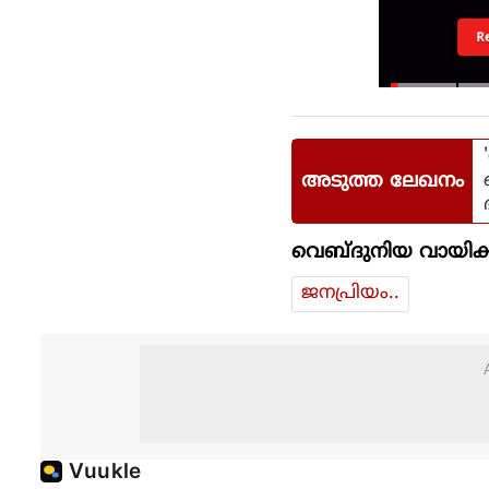
R
അടുത്ത ലേഖനം
വെബ്ദുനിയ വായിക്
ജനപ്രിയം..