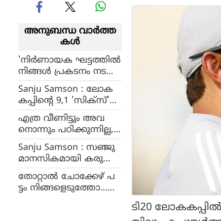
അനുബന്ധ വാര്‍ത്ത
കള്‍
'നിർണായക ഘട്ടത്തിൽ
നിങ്ങൾ പ്രകടനം നട
ത്തി’, നിങ്ങളെ ഓർത്ത്
Sanju Samson : ലോക
വലിയ സന്തോഷം
കപ്പിന്റെ 9,1 'സിക്‌സ്'
ചേട്ടാ.. സഞ്ജു സാംസ
താരം, ഒരു ടി20 ലോക
ണെ അഭിനന്ദിച്ച് വിരാട്
എത്ര വീണിട്ടും അവ
കപ്പില്‍ ഏറ്റവും കൂടുത
കോഹ്‌ലി
നൊന്നും പഠിക്കുന്നില്ല,
ല്‍ സിക്‌സ്, സഞ്ജു ത
ഇനിയും എന്തിനാണ്
ന്നെ
Sanju Samson : സഞ്ജു
അവസരങ്ങൾ
മാനസികമായി കരുത്ത
കൊടുക്കുന്നത്, അ
നായി, വിജയരഹസ്യം
ഭിഷേകിനെതിരെ ഗ
തോറ്റാൽ ചോക്കേഴ് പ
വിജയരഹസ്യം
വാസ്കർ
ട്ടം നിങ്ങളെടുത്തോ...
വെളിപ്പെടുത്തി രവി
കിവീസിനെ ട്രോളി
ശാസ്ത്രി
ടി20 ലോകകപ്പില
സ്റ്റെയ്ൻ