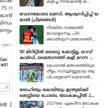
0 ലോക
കളിച്ച നായകന്റെ ക
രുത്തിൽ അർജന്റീനയ്ക്ക്
 75 റ
36 വർഷങ്ങൾക്കു ശേഷം
വേദനയോടെ മെസി, ആശ്വസിപ്പിച്ച് യ
കാന്‍
വിശ്വകിരീടം
മാൽ (ചിത്രങ്ങൾ)
യിസം
നിശ്ചിത സമയത്ത്
േട്ടം
ഗോളൊന്നും പിറ
ക്കാതിരുന്ന മത്സരത്തിൽ
അധിക സമയത്താണ്
സ്‌പെയിൻ ഗോൾ നേടിയ
90 മിനിറ്റിൽ ഒരൊറ്റ ഷോട്ടില്ല, റെഡ്
ത്
കാർഡ്, മൈതാനത്ത് കളി മറന്ന അർ
ജൻ്റീന, സ്പെയിനിന് മാത്രം അർഹത
ഫൈനല്‍ മത്സരത്തിലുട
പ്പെട്ട കിരീടം
നീളം സമ്പൂര്‍ണ്ണമായ ആ
ധിപത്യമാണ് ലയണല്‍
മെസ്സിയുടെ അര്‍ജന്റീന
യുടെ മുകളില്‍ സ്‌പെയിന്‍
രോഹിതും കോലിയും ഇന്ത്യയ്ക്ക്
ചെലുത്തിയത്.
മെസ്സിയെ പോലെ, ലോകകപ്പിൽ 2
പേരും കളിക്കണമെന്ന് മുഹമ്മദ്
2027ലെ ഏകദിന ലോകക
ല്‍ 2
കൈഫ്