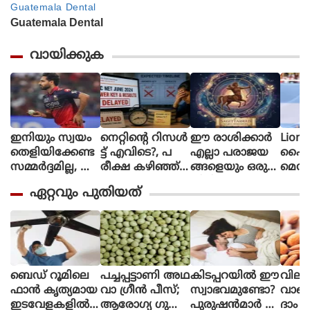
വായിക്കുക
ഇനിയും സ്വയം
നെറ്റിൻ്റെ റിസൾ
ഈ രാശിക്കാര്‍
Lione
തെളിയിക്കേണ്ട
ട്ട് എവിടെ?, പ
എല്ലാ പരാജയ
ഫൈ
സമ്മർദ്ദമില്ല, അ
രീക്ഷ കഴിഞ്ഞ്
ങ്ങളെയും ഒരു
മെസി
വസരങ്ങൾ ല
ഒരു മാസ
തിരിച്ചുവര
ണ പന്
ഏറ്റവും പുതിയത്
ഭിച്ചാൽ സ
മായിട്ടും ഉത്തര
വാക്കി മാറ്റുന്നു
ന്തോഷം അത്ര
സൂചിക
മാത്രം : ഭുവ
പോലുമില്ല, ആ
നേശ്വർ കുമാർ
ശങ്കയിൽ
വിദ്യാർഥികൾ
ബെഡ് റൂമിലെ
പച്ചപ്പട്ടാണി അഥ
കിടപ്പറയിൽ ഈ
വില
ഫാൻ കൃത്യമായ
വാ ഗ്രീൻ പീസ്;
സ്വാഭവമുണ്ടോ?
വാങ്
ഇടവേളകളിൽ
ആരോഗ്യ ഗുണ
പുരുഷൻമാർ ശ്ര
ദാം ച