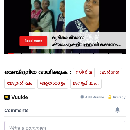
ദുരിതാശ്വാസ
Read more
ക്യാംപുകളിലുള്ളവർ ഭക്ഷണം
കഴിക്കുന്നത് സ്വന്തം കാശ്
കൊണ്ട് വാങ്ങി; ദുരിതക്കയം
വെബ്ദുനിയ വായിക്കുക :
സിനിമ
വാര്‍ത്ത
ജ്യോതിഷം
ആരോഗ്യം
ജനപ്രിയം..