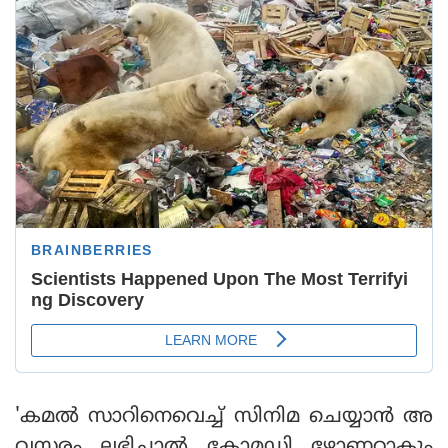
'കമൽ സാറിനെവെച്ച് സിനിമ ചെയ്യാൻ അ
വസരം ലഭിച്ചാൽ കോമഡി ഴോണറാകും