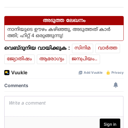
കടലിൽ കാണാതായവരെ
കിട്ടിയോ എന്ന് പരിഹാസം
അടുത്ത ലേഖനം
നാനിയുടെ ഊഴം കഴിഞ്ഞു, അടുത്തത് കാർ
ത്തി; ഹിറ്റ് 4 ഒരുങ്ങുന്നു!
വെബ്ദുനിയ വായിക്കുക :
സിനിമ
വാര്‍ത്ത
ജ്യോതിഷം
ആരോഗ്യം
ജനപ്രിയം..