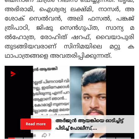
ഞ്ചിനാണ് ചിത്രം റിലീസ് ചെയ്യുന്നത്. തൃഷ,
അഭിരാമി, ഐശ്വര്യ ലക്ഷ്മി, നാസർ, അ
ശോക് സെല്‍വന്‍, അലി ഫസല്‍, പങ്കജ്
ത്രിപാഠി, ജിഷു സെന്‍ഗുപ്ത, സാന്യ മ
ല്‍ഹോത്ര, രോഹിത് ഷറഫ്, വൈയാപുരി
തുടങ്ങിയവരാണ് സിനിമയിലെ മറ്റു ക
ഥാപാത്രങ്ങളെ അവതരിപ്പിക്കുന്നത്.
അർജുൻ ആയങ്കിയെ ഓടിച്ചിട്ട്
Read more
പിടിച്ച് പോലീസ്,
സ്റ്റേഷനിലെത്തി പത്രവായന,