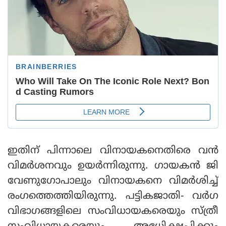
ഇതിന് പിന്നാലെ വിനായകനെതിരെ വൻ
വിമർശനവും ഉയർന്നിരുന്നു. ​ഗായകൻ ജി
വേണു​ഗോപാലും വിനായകനെ വിമർശിച്ച്
രം​ഗത്തെത്തിയിരുന്നു. പട്ടികജാതി- വർഗ
വിഭാഗങ്ങളിലെ സംവിധായകരെയും സ്ത്രീ