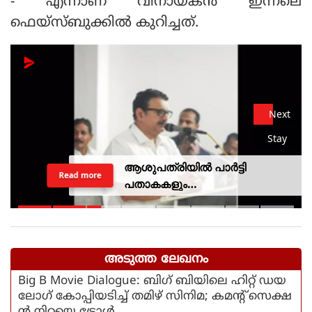
- എന്നാണ് വിനായകൻ ഇന്നലെ
ഫെയ്സ്ബുക്കിൽ കുറിച്ചത്.
Next
Stay
ആശുപത്രിയില്‍ പാര്‍ട്ടി
Read more
പതാകകളും
മുദ്രാവാക്യങ്ങളുമായി മന്ത്രി
കെ മുരളീധരനെ
സ്വീകരിച്ചതിനു പിന്നാലെ
വിമര്‍ശനം
അടുത്ത ലേഖനം
Big B Movie Dialogue: ബിഗ് ബിയിലെ ഹിറ്റ് ഡയ
ലോഗ് കോപ്പിയടിച്ച് തമിഴ് സിനിമ; കമന്റ് സെക്ഷ