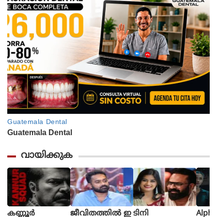
വായിക്കുക
കണ്ണൂർ
ജീവിതത്തിൽ ഇ
ടിനി
Alpha The First