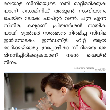
മലയാള സിനിമയുടെ ഗതി മാറ്റിമറിക്കുക
യാണ് ഡൊമിനിക് അരുൺ സംവിധാനം
ചെയ്ത ലോക: ചാപ്റ്റർ വൺ, ചന്ദ്ര എന്ന
സിനിമ. കല്യാണി പ്രിയദർശൻ നായിക
യായി ദുൽഖർ സൽമാൻ നിർമിച്ച സിനിമ
ഇതിനോടകം ഇൻഡസ്ട്രി ഹിറ്റ് ആയ്
മാറിക്കഴിഞ്ഞു. ഇപ്പോഴിതാ സിനിമയെ അ
ഭിനന്ദിച്ചിരിക്കുകയാണ് നടൻ ഷെയ്ൻ
നിഗം.