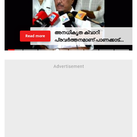
അനധികൃത ക്വാറി
Read more
പ്രവര്‍ത്തനമാണ് പാണക്കാട്
ഉരുള്‍പൊട്ടലിന്
കാരണമായതെന്ന് മന്ത്രി പികെ
കുഞ്ഞാലിക്കുട്ടി