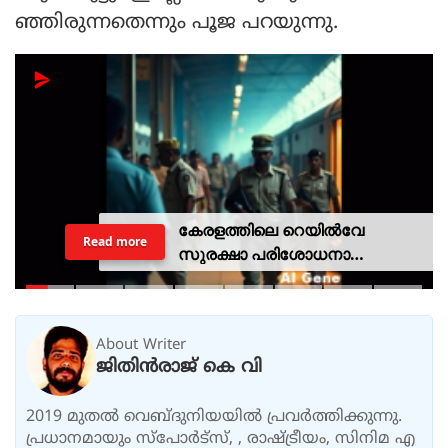
ഞ്ഞിരുന്നതെന്നും പൂജ പറയുന്നു.
കേരളത്തിലെ റെയില്‍വേ
Read more
സുരക്ഷാ പരിശോധനാ
ദൗത്യമായ ഓപ്പറേഷന്‍
രക്ഷിതയില്‍ അറസ്റ്റിലായത് 33
പേര്‍
About Writer
ജിതിൻരാജ് കെ വി
2019 മുതൽ വെബ്ദുനിയയിൽ പ്രവർത്തിക്കുന്നു.
പ്രധാനമായും സ്പോർട്സ്, , രാഷ്ട്രീയം, സിനിമ എ