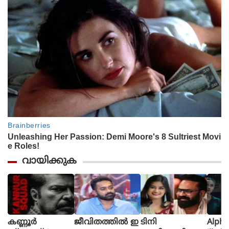
വായിക്കുക
കണ്ണൂർ
ജീവിതത്തിൽ ഇ
ടിനി
Alpha The First