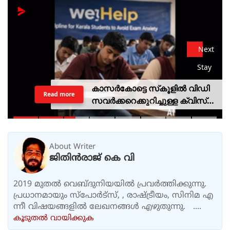
Next
Stay
കാസര്‍കോട്ടെ സ്‌കൂളില്‍ വിഡി
Read more
സവര്‍ക്കറെക്കുറിച്ചുള്ള ക്വിസ്
മത്സരം; അന്വേഷണത്തിന്
വിദ്യാഭ്യാസ മന്ത്രിയുടെ
ഉത്തരവ്
About Writer
ജിതിൻരാജ് കെ വി
2019 മുതൽ വെബ്ദുനിയയിൽ പ്രവർത്തിക്കുന്നു.
പ്രധാനമായും സ്പോർട്സ്, , രാഷ്ട്രീയം, സിനിമ എ
ന്നീ വിഷയങ്ങളിൽ ലേഖനങ്ങൾ എഴുതുന്നു. ....
കൂടുതല്‍ വായിക്കുക