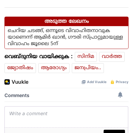
അടുത്ത ലേഖനം
ചെറിയ ചടങ്ങ്, ഒന്നൂടെ വിവാഹിതനാവുക
യാണെന്ന് ആമിർ ഖാൻ, ഗൗരി സ്പ്രാറ്റുമായുള്ള
വിവാഹം ജൂലൈ 5ന്
വെബ്ദുനിയ വായിക്കുക :
സിനിമ
വാര്‍ത്ത
ജ്യോതിഷം
ആരോഗ്യം
ജനപ്രിയം..