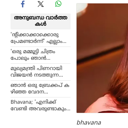
അനുബന്ധ വാര്‍ത്ത
കള്‍
'ന്റിക്കാക്കാക്കൊരു
പ്രേമണ്ടാർന്ന്‌' എല്ലാം
മാറ്റി മറിച്ച സിനിമ; കഥ
'ഒരു മമ്മൂട്ടി ചിത്രം
കേൾക്കാൻ പോലും
പോലും ഞാൻ
ആദ്യം താത്പര്യ
വേണ്ടെന്ന് പറഞ്ഞു': മ
മുണ്ടായിരുന്നില്ല'- ഭാവന
മുഖ്യമന്ത്രി പിണറായി
ലയാള സിനിമയിലെ
വിജയന്‍ നടത്തുന്ന
നീണ്ട ഇടവേളയെ
ക്രിസ്മസ് വിരുന്നില്‍
കുറിച്ച് ഭാവന
ഞാൻ ഒരു ബ്രേക്കപ് ക
മുഖ്യാതിഥി ഭാവന
ഴിഞ്ഞ വേദന
യിലായിരുന്നു, നവീനും
Bhavana; 'എനിക്ക്
അതെ: പ്രണയ
വേണ്ടി അവരുണ്ടാകും':
ത്തിലായത് എങ്ങ
സിനിമയിലെ സൗഹൃദ
നെയെന്ന് ഭാവന പറ
ങ്ങളെ കുറിച്ച് ഭാവന
bhavana
യുന്നു