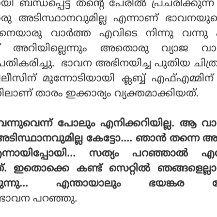
യി ബന്ധപ്പെട്ട് തന്റെ പേരിൽ പ്രചരിക്കുന്
ു അടിസ്ഥാനവുമില്ല എന്നാണ് ഭാവനയുടെ
െയാരു വാർത്ത എവിടെ നിന്നു വന്നു എ
് അറിയില്ലെന്നും അതൊരു വ്യാജ വാ
്രതികരിച്ചു. ഭാവന അഭിനയിച്ച പുതിയ ചിത
സിന് മുന്നോടിയായി ക്ലബ്ബ് എഫ്എമ്മിന
ാണ് താരം ഇക്കാര്യം വ്യക്തമാക്കിയത്.
 വന്നുവെന്ന് പോലും എനിക്കറിയില്ല. ആ വ
അടിസ്ഥാനവുമില്ല കേട്ടോ.... ഞാൻ തന്നെ 
' എന്നായിപ്പോയി... സത്യം പറഞ്ഞാൽ എന
്. ഇതൊക്കെ കണ്ട് സെറ്റിൽ ഞങ്ങളെല്ല
യിരുന്നു... എന്തായാലും ഭയങ്കര
ഭാവന പറഞ്ഞു.