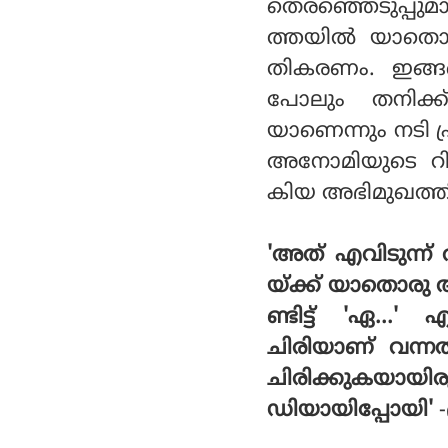
തെരഞ്ഞെടുപ്പുമാ
ത്തയിൽ യാതൊര
തികരണം. ഇങ്ങന
പോലും തനിക്ക
യാണെന്നും നടി പ
അനോമിയുടെ റിലീ
കിയ അഭിമുഖത്തില
'അത് എവിടുന്ന്
യ്ക്ക് യാതൊരു 
ണ്ടിട്ട് 'ഏ...
ചിരിയാണ് വന്നത
ചിരിക്കുകയാ
ഡിയായിപ്പോയി'
-