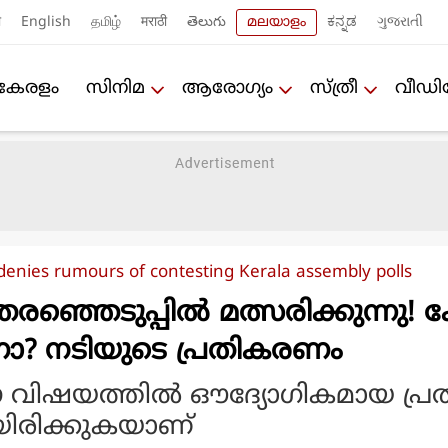
ी
English
தமிழ்
मराठी
తెలుగు
മലയാളം
ಕನ್ನಡ
ગુજરાતી
കേരളം
സിനിമ
ആരോഗ്യം
സ്ത്രീ
വീഡ
enies rumours of contesting Kerala assembly polls
ഞ്ഞെടുപ്പിൽ മത്സരിക്കുന്നു! കേ
? നടിയുടെ പ്രതികരണം
 വിഷയത്തിൽ ഔദ്യോ​ഗികമായ പ്ര
ിരിക്കുകയാണ്