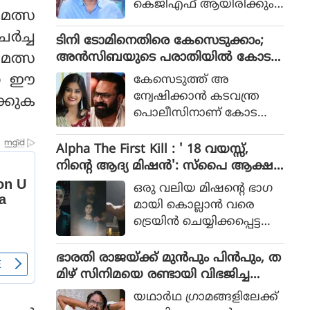
കെജിഎഫ് ആയിരിക്കും
പോലീസ് സംഘത്തിന്റെ ക
മത്സ
ടിക്കിടാക്കയെന്ന ആസിഫ്
ഥയായിരുന്നു 2023ല്‍ പുറ
ചർച്ച
അലിയുടെ തുറന്നുപറയ
ടിനി ടോമിനെതിരെ കേസെടുക്കാം;
ത്തിറങ്ങിയ സിനിമ പറ
ലും ഒപ്പം വി എസ്
അൻസിബയുടെ പരാതിയിൽ കോട
മത്സ
ഞ്ഞത്.
രോഹിത്- ആസിഫ് അലി
തി നിർദേശം
്നെ ഈ
കേസെടുത്ത് അ
കൂട്ടുക്കെട്ടിലുള്ള വിശ്വാസ
ന്വേഷിക്കാൻ കടവന്ത്ര
്കുക
വും സിനിമയ്ക്ക് വലിയ
പൊലീസിനാണ് കോട
ഹൈപ്പ് നല്‍കിയിട്ടുണ്ട്.
തിയുടെ നിർദേശം
Alpha The First Kill : ' 18 വയസ്സ്,
നിന്റെ ആദ്യ മിഷന്‍': സ്‌പൈ ആക്ഷ
ന്‍ ചിത്രത്തില്‍ നായികയായി ആലിയ,
ഒരു വലിയ മിഷന്റെ ഭാഗ
ആല്‍ഫ ടീസര്‍ പുറത്ത്
മായി കൊല്ലാന്‍ വരെ
ട്രെയിന്‍ ചെയ്യിക്കപ്പെട്ട
പെണ്‍കുട്ടിയായാണ് ആ
ലിയ സിനിമയിലെത്തുന്ന
ഭാരതി രാജയ്ക്ക് മുൻപും പിൻപും, ത
ത്.
മിഴ് സിനിമയെ രണ്ടായി വിഭജിച്ച
സംവിധായകൻ, ഭാരതി രാജ വിട പറ
യഥാര്‍ഥ ഗ്രാമങ്ങളിലേക്ക്
യുമ്പോൾ