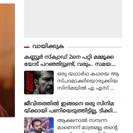
വായിക്കുക
കണ്ണൂർ സ്ക്വാഡ് 2നെ പറ്റി മമ്മൂക്ക
യോട് പറഞ്ഞിട്ടുണ്ട്, വരും.. സമയ
മെടുക്കും : റോണി ഡേവിഡ്
ഒരു യഥാര്‍ഥ കഥയെ ആ
സ്പദമാക്കിയൊരുക്കിയ
സിനിമയില്‍ എ എസ് ഐ
ജോര്‍ജ് മാര്‍ട്ടിന്‍ എന്ന ക
ഥാപാത്രമായാണ് മമ്മൂട്ടി
ജീവിതത്തിൽ ഇങ്ങനെ ഒരു സിനിമ
എത്തിയത്. ഒരു കുറ്റ
യ്ക്കായി പണിയെടുത്തിട്ടില്ല, ടിക്കി
വാളിയെ പിടികൂടാനായി ഉ
ടാക്കയെ പറ്റി ആസിഫ് അലി
ആക്ഷനാല്‍ സമ്പന്ന
ത്തരേന്ത്യന്‍ സംസ്ഥാനങ്ങ
മാണെന്ന് മാത്രമല്ല തന്റെ
ളിലേക്ക് യാത്ര തിരിക്കുന്ന