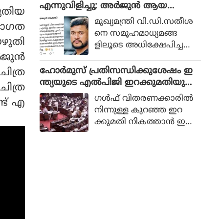
രിച്ച സംയുക്ത പ്രസ്താവ
എന്നുവിളിച്ചു; അർജുൻ ആയ
ുതിയ
നയില്‍ മൂന്ന് രാജ്യങ്ങളും
ങ്കിക്കെതിരെ പുതിയ കേസ്
മുഖ്യമന്ത്രി വി.ഡി.സതീശ
നവാഗത
''മക്ക സംയുക്ത പ്ര
നെ സമൂഹമാധ്യമങ്ങ
തിരോധ കരാറില്‍'' ഒ
ഴുതി
ളിലൂടെ അധിക്ഷേപിച്ച
പ്പുവെച്ചതായി പ്രഖ്യാപിച്ചു.
അർജുൻ
തിൽ അർജുൻ ആയ
ങ്കിക്കെതിരെ കേസ്.
ഹോര്‍മുസ് പ്രതിസന്ധിക്കുശേഷം ഇ
ിത്ര
ഫെയ്‌സ്ബുക്ക്
ന്ത്യയുടെ എല്‍പിജി ഇറക്കുമതിയുടെ
ിത്ര
പോസ്റ്റിലൂടെയാണ് മുഖ്യമ
67ശതമാനവും യുഎസില്‍ നിന്ന്
ഗള്‍ഫ് വിതരണക്കാരില്‍
്ട് എ
ന്ത്രിയെ അർജുൻ അ
നിന്നുള്ള കുറഞ്ഞ ഇറ
ധിക്ഷേപിച്ചത്.
ക്കുമതി നികത്താന്‍ ഇന്ത്യ
ആഭ്യന്തര എല്‍പിജി ഉ
ത്പാദനം വ
ര്‍ദ്ധിപ്പിച്ചിട്ടുണ്ടെന്ന് പുരി പ
റഞ്ഞു.