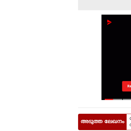
R
അടുത്ത ലേഖനം