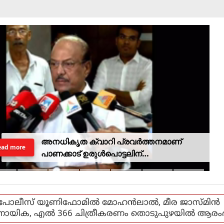
അനധികൃത ക്വാറി പ്രവര്‍ത്തനമാണ്
ead more
പാണക്കാട് ഉരുള്‍പൊട്ടലിന്
കാരണമായതെന്ന് മന്ത്രി പികെ
കുഞ്ഞാലിക്കുട്ടി
പോലീസ് യൂണിഫോമിൽ മോഹൻലാൽ, മീര ജാസ്മിൻ
നായിക, എൽ 366 ചിത്രീകരണം തൊടുപുഴയിൽ ആരംഭി