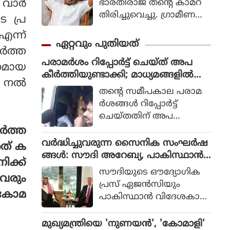
ഭാരതിരാജ തന്റെ കാമറ
ന വാർ
തിരിച്ചുവെച്ചു. ഗ്രാമീണ
 പ്ര
ജീവിതം അതിന്റെ പച്ച
ന്ന്
യായ തലത്തില്‍ ആ
ഏറ്റവും പുതിയത്
ർത്ത
വിഷ്‌കരിച്ചുകൊണ്ടാണ്
പരാമര്‍ശം റിപ്പോര്‍ട്ട് ചെയ്ത് അപ
ഭാരതിരാജ വിപ്ലവം
്രമായ
കീര്‍ത്തിയുണ്ടാക്കി; മാധ്യമങ്ങളില്‍
തീര്‍ത്തത്.
് നൽ
നിന്ന് 100 കോടി രൂപ നഷ്ടപരിഹാരം
തന്റെ സമീപകാല പരാമ
ആവശ്യപ്പെട്ട് ഉദയനിധി സ്റ്റാലിന്‍
ര്‍ശങ്ങള്‍ റിപ്പോര്‍ട്ട്
ചെയ്തതിന് അപ
കീര്‍ത്തികരമായ കുറ്റം
ാർത്ത
ചുമത്തി. പൊതുമാപ്പ് പറ
വര്‍ദ്ധിച്ചുവരുന്ന സൈനിക സംഘര്‍ഷ
അത് ക
യണമെന്നും, സംപ്രേഷണ
ങ്ങള്‍: സൗദി അറേബ്യ, പാകിസ്ഥാന്‍,
ിക്ക്
ങ്ങള്‍ നീക്കം ചെയ്യണ
തുര്‍ക്കി എന്നീരാജ്യങ്ങള്‍ പ്രതിരോധ
സൗദിയുടെ ഔദ്യോഗിക
മെന്നും 100 കോടി രൂപ ന
ാവരും
കരാറില്‍ ഒപ്പുവച്ചു
പ്രസ് ഏജന്‍സിയും
ഷ്ടപരിഹാരം നല്‍കണ
 കോമ
പാകിസ്ഥാന്‍ വിദേശകാര്യ
മെന്നും അദ്ദേഹം ആവശ്യ
മന്ത്രാലയവും
പ്പെട്ടു.
വെള്ളിയാഴ്ച പ്രസിദ്ധീക
മുഖ്യമന്ത്രിയെ 'നുണയൻ', 'കോമാളി'